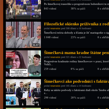
Po šimečkovej trasorítke a progresívnom bubeníkovi tu m
843 videní
38% sa páči
0 x obľú
0:21
Filozofické okienko príživníka z r
pridal
terazvarim
pred 508 dňami a 16 hodinami
Šimečková teória slobody a šťastia je žiť maringotke s c
1 048 videní
23% sa páči
0 x obľú
0:37
Šimečková mama kradne štátne pen
pridal
terazvarim
pred 321 dňami a 22 hodinami
Progresívne kradnutie rodiny šimečkovcov v praxi, ktoré
Voliči...
259 videní
0% sa páči
0 x obľú
3:20
Šimečkovci ako podvodníci s faktú
pridal
terazvarim
pred 185 dňami a 14 hodinami
Keby sa takéto podvody s faktúrami diali okolo Tarabu al
z...
290 videní
20% sa páči
0 x obľú
4:06