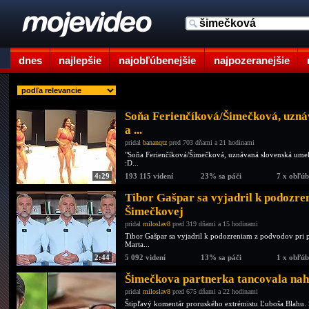
dnes
najlepšie
najobľúbenejšie
najpozeranejšie
Soňa Ferienčíková/Šimečková, uzná
a ...
pridal
bananqtz
pred 703 dňami a 21 hodinami
"Soňa Ferienčíková/Šimečková, uznávaná slovenská umel
:D...
4:29
193 115 videní
23% sa páči
7 x obľú
Tibor Gašpar sa vyjadril k podozr
Šimečkovej
pridal
miloslav8
pred 319 dňami a 15 hodinami
Tibor Gašpar sa vyjadril k podozreniam z podvodov pri pr
Marta...
2:44
5 092 videní
13% sa páči
1 x obľú
Šimečkova partnerka tancovala nahá
pridal
miloslav8
pred 675 dňami a 22 hodinami
Štipľavý komentár proruského extrémistu Ľuboša Blahu. 