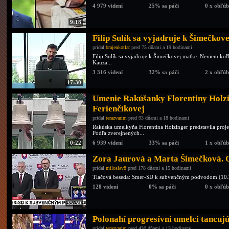
4 979 videní
25% sa páči
0 x obľú
9:18
Filip Sulík sa vyjadruje k Šimečkov
pridal
brajenkotlar
pred 75 dňami a 19 hodinami
Filip Sulík sa vyjadruje k Šimečkovej matke. Neviem koľ
Kauza...
3 316 videní
32% sa páči
2 x obľú
17:30
Umenie Rakúšanky Florentiny Holzi
Ferienčíkovej
pridal
terazvarim
pred 93 dňami a 18 hodinami
Rakúska umelkyňa Florentina Holzinger predstavila p
Podľa zverejnených...
0:22
6 939 videní
33% sa páči
1 x obľú
Zora Jaurová a Marta Šimečková. 
pridal
miloslav8
pred 178 dňami a 15 hodinami
Tlačová beseda: Smer-SD k subvenčným podvodom (10.
128 videní
0% sa páči
0 x obľú
35:59
Polonahí progresívni umelci tancuj
pridal
terazvarim
pred 430 dňami a 13 hodinami