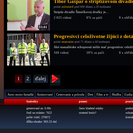
Tibor Gašpar o striptízovom divad
pridal
miloslav8
pred 699 dňami a 20 hodinami
Striptíz divadlo Šimečkovej družky je...
2 025 videní
0% sa páči
0 x obľú
33:01
Progresívci celoživotne žijúci z dotá
pridal
terazvarim
pred 71 dňami a 18 hodinami
Aké manažérske schopnosti môže mať progresívec celoživ
168 videní
18% sa páči
0 x obľú
4:44
1
2
ďalej
Auto-moto-lietadlá
Animované
Cestovanie a príroda
Deti
Film a tv
Hudba
Ľudia
štatistiky
pomoc
pravi
generované za: 0.00s
často kladené otázky
podmi
ľudí na stránke: 7622
stratené heslo?
ochra
počet videí: 270672
konta
dĺžka obsahu: 903.23 dní