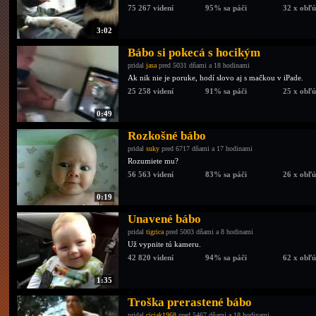
75 267 videní
95% sa páči
32 x obľ
3:02
Bábo si pokecá s hocikým
pridal
jasa
pred 5031 dňami a 18 hodinami
Ak nik nie je poruke, hodí slovo aj s mačkou v iPade.
25 258 videní
91% sa páči
25 x obľ
0:49
Rozkošné bábo
pridal
suky
pred 6717 dňami a 17 hodinami
Rozumiete mu?
56 563 videní
83% sa páči
26 x obľ
0:19
Unavené bábo
pridal
tigrica
pred 5003 dňami a 8 hodinami
Už vypnite tú kameru.
42 820 videní
94% sa páči
62 x obľ
1:35
Troška prerastené bábo
pridal
ciciak1968
pred 5467 dňami a 18 hodinami