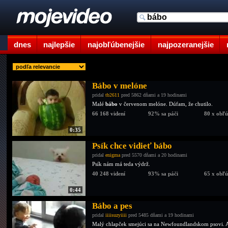
dnes
najlepšie
najobľúbenejšie
najpozeranejšie
Bábo v melóne
pridal
tb2611
pred 5862 dňami a 19 hodinami
Malé
bábo
v červenom melóne. Dúfam, že chutilo.
66 168 videní
92% sa páči
80 x obľ
0:35
Psík chce vidieť bábo
pridal
enigma
pred 5570 dňami a 20 hodinami
Psík nám má teda výdrž.
40 248 videní
93% sa páči
65 x obľ
0:44
Bábo a pes
pridal
iiiisuzyiiii
pred 5485 dňami a 19 hodinami
Malý chlapček smejúci sa na Newfoundlandskom psovi. Ak