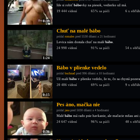
Ide si robiť
bábo
vky na piesok, vedierko už má.
19 444 videní
65% sa páči
6 x obľú
0:39
Chuť na malé bábo
pridal
romales
pred 5530 dňami a 21 hodinami
Levica nám dostala chuť na malé
bábo
.
24 998 videní
91% sa páči
54 x obľ
1:24
Bábo v plienke vedelo
pridal
buchnad
pred 996 dňami a 10 hodinami
Už malé
bábo
v plienke vedelo, že to, čo sa chystá pozera
20 486 videní
69% sa páči
9 x obľú
0:15
Pes áno, mačka nie
pridal
jasa
pred 5030 dňami a 4 hodinami
Malé
bábo
má rado psie havkanie, ale mačacie mňau ani z
24 647 videní
96% sa páči
40 x obľ
0:36