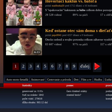
Hovoriaci kaktus vs. batoľa
pridal
marlborka20
pred 1712 dňami a 16 hodinami
S "opakovacím" kaktusom sa
bábo
celkom dobre porozpr
20 520 videní
89% sa páči
17 x obľ
1:00
Keď ostane otec sám doma s dieťa
pridal
pepo9941
pred 4257 dňami a 9 hodinami
Otecko nelenil a svojho potomka celkom zábavne vyzdob
83 607 videní
97% sa páči
117 x ob
0:53
1
2
3
4
5
6
7
8
9
ďalej
Auto-moto-lietadlá
Animované
Cestovanie a príroda
Deti
Film a tv
Hudba
Ľudia
štatistiky
pomoc
pravi
generované za: 0.01s
často kladené otázky
podmi
ľudí na stránke: 5842
stratené heslo?
ochra
počet videí: 270618
konta
dĺžka obsahu: 903.12 dní