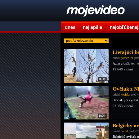
dnes
najlepšie
najobľúbenej
Lietajúci b
pridal
gomez321
pre
Aziat a opäť ten 
19 649 videní
0:11
Ovčiak z N
pridal
kosicka
pred 4
Ovčiak pri výcvik
92 153 videní
0:21
Belgický o
pridal
haizel
pred 25
Belgický ovčiak
t