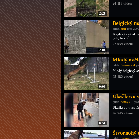
24 117 videní
2:28
Belgický ma
pridal
atari
pred 2095
Blegický ovčiak j
pohybovať...
27 934 videní
2:08
Mladý ovčia
pridal
daturametel
pr
Mladý
belgický o
25 182 videní
0:08
Ukážkovo v
pridal
denny391
pred
Ukážkovo vycvič
76 545 videní
0:50
Štvornohý 
pridal
prcmucha
pred