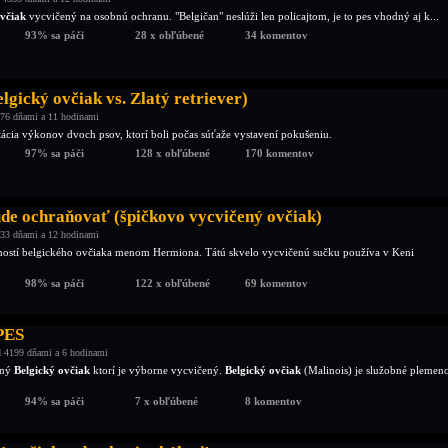
ovčiak
vycvičený na osobnú ochranu. "Belgičan" neslúži len policajtom, je to pes vhodný aj k...
93% sa páči
28 x obľúbené
34 komentov
elgický ovčiak vs. Zlatý retriever)
76 dňami a 11 hodinami
ácia výkonov dvoch psov, ktorí boli počas súťaže vystavení pokušeniu.
97% sa páči
128 x obľúbené
170 komentov
ude ochraňovať (špičkovo vycvičený ovčiak)
33 dňami a 12 hodinami
ností belgického ovčiaka menom Hermiona. Tátú skvelo vycvičenú sučku používa v Keni
98% sa páči
122 x obľúbené
69 komentov
PES
 4199 dňami a 6 hodinami
čný
Belgický ovčiak
ktorí je výborne vycvičený.
Belgický ovčiak
(Malinois) je služobné plemen
94% sa páči
7 x obľúbené
8 komentov