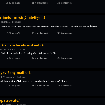
95% sa páči
11 x obľúbené
36 komentov
linois - mrštný inteligent!
 dňami a 11 hodinami
e jedno skvelé pracovné plemeno, má menšiu váhu ako nemecký ovčiak a preto sa dokáže
95% sa páči
15 x obľúbené
36 komentov
k si trochu obrúsil ňufák
ed 2683 dňami a 9 hodinami
včiak
zle vypočítal skok a dopadol efektne na ňufák.
92% sa páči
12 x obľúbené
20 komentov
ycvičený malinois
 4315 dňami a 11 hodinami
ený
belgický ovčiak
, ktorý svojho pána bráni pred útočníkom.
97% sa páči
107 x obľúbené
78 komentov
opatrovateľ
 4333 dňami a 12 hodinami