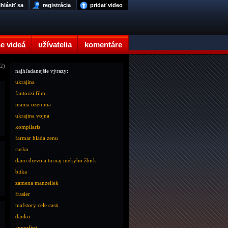
ihlásiť sa
registrácia
pridať video
e videá
užívatelia
komentáre
12)
najhľadanejšie výrazy:
ukrajina
fantozzi film
mama ozen ma
ukrajina vojna
kompilaris
farmar hlada zenu
rusko
dano drevo a turnaj mekyho žbirk
bitka
zamena manzeliek
frasier
mafstory cele casti
danko
.
angerfistt