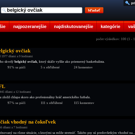
pr
šie
najpozeranejšie
najdiskutovanejšie
kategórie
vaš
počet výsledkov: 100 (1 - 
elgický ovčiak
d 1977 dňami a 9 hodinami
jeho skvelý
belgický ovčiak
, ktorý skáče vyššie ako priemerný basketbalista.
91% sa páči
5 x obľúbené
24 komentov
FL
445 dňami a 12 hodinami
u zložil chlapa skoro ako profesionálny hráč amerického futbalu.
97% sa páči
111 x obľúbené
115 komentov
včiak vhodný na čokoľvek
56 dňami a 7 hodinami
rénovaný na rôzne situácie, s ktorými sa môže stretnúť. Takéto psy sú predovšetkým vhodné na..