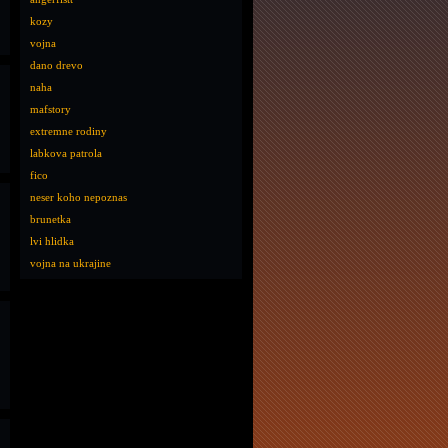
kozy
vojna
dano drevo
naha
mafstory
extremne rodiny
labkova patrola
fico
neser koho nepoznas
brunetka
lvi hlidka
vojna na ukrajine