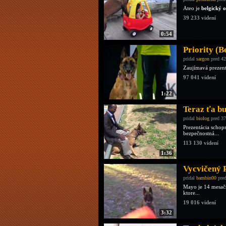
Ateo je
belgický 
39 233 videní
0:54
Priority (B
pridal
sargon
pred 42
Zaujímavá prezent
97 041 videní
1:22
Teraz ťa b
pridal
biolog
pred 37
Prezentácia schop
bezpečnostná...
113 130 videní
1:36
Vycvičený 
pridal
bambin00
pred
Mayo je 14 mesa
ktore...
19 016 videní
3:32