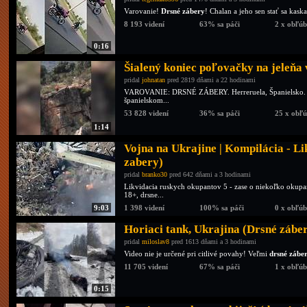
Varovanie!
Drsné zábery
! Chalan a jeho sen stať sa kask
8 193 videní
63% sa páči
2 x obľú
0:16
Šialený koniec poľovačky na jeleň
pridal
johnatan
pred 2819 dňami a 22 hodinami
VAROVANIE: DRSNÉ ZÁBERY. Herreruela, Španielsko. Ta
španielskom...
53 828 videní
36% sa páči
25 x obľ
1:14
Vojna na Ukrajine | Kompilácia - L
zabery)
pridal
branko30
pred 642 dňami a 3 hodinami
Likvidacia ruskych okupantov 5 - zase o niekoľko okupant
18+, drsne...
9:03
1 398 videní
100% sa páči
0 x obľú
Horiaci tank, Ukrajina (Drsné zábe
pridal
miloslav8
pred 1613 dňami a 3 hodinami
Video nie je určené pri citlivé povahy! Veľmi
drsné zábe
11 705 videní
67% sa páči
1 x obľú
0:15