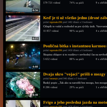
179 721 videní
74% sa páči
9 x obľú
0:56
Keď je ti už všetko jedno (drsné záb
pridal
tegernako396
pred 1482 dňami a 3 hodinami
Chlapík to vzdal a rozhodol sa pre rýchly únik. Varovani
11 857 videní
90% sa páči
4 x obľú
0:15
Pouličná bitka s instantnou karmou
pridal
tegernako396
pred 1450 dňami a 6 hodinami
Skupina chlapov si to rozdáva v nevhodný čas na nevho
5 652 videní
88% sa páči
0 x obľú
0:08
Dvaja ukro "vojaci" prišli o mozgy
pridal
bananqtz
pred 946 dňami a 5 hodinami
Ruský popis: ,,Tak ako sa narodili bez mozgu, bez mozgu 
8 206 videní
29% sa páči
1 x obľú
0:40
Frigo a jeho posledná jazda na mot
pridal
tegernako396
pred 1476 dňami a 3 hodinami