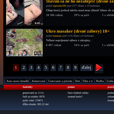
Stavím sa ne ho nezabiješ! (drsné z
pridal
tegernako396
pred 1377 dňami a 10 hodinami
Chlap ktorý prehral stávku musí teraz zlíznúť klinec do 
10 366 videní
29% sa páči
1 x obľú
0:05
Ukro masaker (drsné zábery) 18+
pridal
bananqtz
pred 1116 dňami a 8 hodinami
Veľmni nepríjemné zábery z ukrajiny...
6 497 videní
54% sa páči
1 x obľú
0:32
1
2
3
4
5
6
7
8
9
ďalej
Auto-moto-lietadlá
Animované
Cestovanie a príroda
Deti
Film a tv
Hudba
Ľudia
štatistiky
pomoc
pravi
generované za: 0.11s
často kladené otázky
podmi
ľudí na stránke: 6978
stratené heslo?
ochra
počet videí: 270671
konta
dĺžka obsahu: 903.22 dní