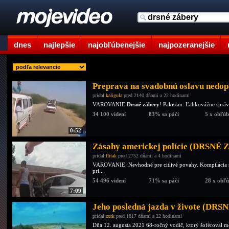
dnes
najlepšie
najobľúbenejšie
najpozeranejšie
Preprava na svadobnú oslavu ned
pridal
kaligula
pred 2140 dňami a 22 hodinami
VAROVANIE:
Drsné zábery
! Pakistan. Ľahkovážne správ
34 100 videní
83% sa páči
5 x obľú
0:52
Zásahy americkej polície (DRSNÉ
pridal
ffitak
pred 2752 dňami a 4 hodinami
VAROVANIE: Nevhodné pre citlivé povahy. Kompilácia rôz
pri...
54 496 videní
71% sa páči
28 x obľ
7:09
Jeho posledná jazda v živote (DR
pridal
zork
pred 1817 dňami a 22 hodinami
Dňa 12. augusta 2021 68-ročný vodič, ktorý šoféroval mot