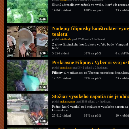
Skvelý adrenalínový zážitok vo výške, ktorý vás prenes
14 843 videní
100% sa páči
33 x obľ
0:46
Nádejný filipínsky konštruktér vymy
toaletu!
pridal
loktibrada
pred 37 dňami a 2 hodinami
Z tohto filipínskeho konštruktéra voľačo bude. Vymyslel š
bude...
1:30
5 554 videní
30% sa páči
0 x obľú
Prekrásne Filipíny: Vyber si svoj os
pridal
buntajtatar
pred 3442 dňami a 2 hodinami
Filipíny
sú v súčasnosti obľúbenou turistickou destináciou
17 229 videní
89% sa páči
23 x obľ
2:56
Stožiar vysokého napätia nie je ohň
pridal
melampyrum
pred 3386 dňami a 4 hodinami
Požiar, ktorý vznikol pod stožiarom vysokého napätia sa 
konštrukcia....
25 812 videní
98% sa páči
10 x obľ
1:00