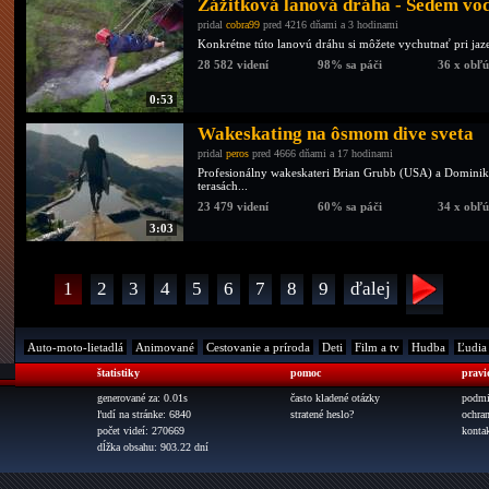
Zážitková lanová dráha - Sedem vod
pridal
cobra99
pred 4216 dňami a 3 hodinami
Konkrétne túto lanovú dráhu si môžete vychutnať pri jazer
28 582 videní
98% sa páči
36 x obľ
0:53
Wakeskating na ôsmom dive sveta
pridal
peros
pred 4666 dňami a 17 hodinami
Profesionálny wakeskateri Brian Grubb (USA) a Dominik 
terasách...
23 479 videní
60% sa páči
34 x obľ
3:03
1
2
3
4
5
6
7
8
9
ďalej
Auto-moto-lietadlá
Animované
Cestovanie a príroda
Deti
Film a tv
Hudba
Ľudia
štatistiky
pomoc
pravi
generované za: 0.01s
často kladené otázky
podmi
ľudí na stránke: 6840
stratené heslo?
ochra
počet videí: 270669
konta
dĺžka obsahu: 903.22 dní