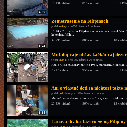
13 138 videní
81% sa páči
8 x obľú
4:05
Zemetrasenie na Filipínach
pridal
katka
pred 4678 dňami a 5 hodinami
15.10.2013 zasiahlo
Filipíny
zemetrasenie s magnitúdou 
komplexu Villa...
32 595 videní
88% sa páči
18 x obľ
1:22
Muž dopraje občas kačkám aj dezert
pridal
uhorkac
pred 192 dňami a 20 hodinami
Keď priletia mäsiarky na jeho ryby, má úžasnú techniku, 
7 207 videní
95% sa páči
0 x obľú
0:22
Ani o vlastné deti sa niektorí takto 
pridal
pishishvor
pred 3084 dňami a 1 hodinou
Majiteľ psa sa chystal domov z tržnice, ale rozpršalo sa. S
23 956 videní
96% sa páči
19 x obľ
1:14
Lanová dráha Jazero Sebu, Filipíny
pridal
fratlik
pred 5090 dňami a 3 hodinami