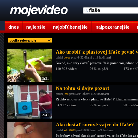
dnes
najlepšie
najobľúbenejšie
najpozeranejšie
Ako urobiť z plastovej fľaše pevné 
pridal
peros
pred 4432 dňami a 18 hodinami
Návod, ako recyklovať plastové fľaše pomocou jednoduch
110 923 videní
96% sa páči
173 x ob
3:31
Na tohto si dajte pozor!
pridal
jasa
pred 5044 dňami a 20 hodinami
Rýchlo schovajte všetky plastové fľaše! Prichádza samura
54 917 videní
55% sa páči
50 x obľ
2:41
Ako dostať surové vajce do fľaše?
pridal
seko0408
pred 5090 dňami a 9 hodinami
Podrobný návod ako dostať surové vajce do fľaše len za 