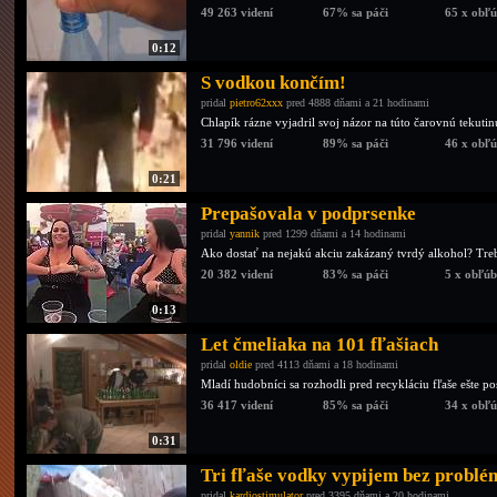
49 263 videní
67% sa páči
65 x obľ
0:12
S vodkou končím!
pridal
pietro62xxx
pred 4888 dňami a 21 hodinami
Chlapík rázne vyjadril svoj názor na túto čarovnú tekutin
31 796 videní
89% sa páči
46 x obľ
0:21
Prepašovala v podprsenke
pridal
yannik
pred 1299 dňami a 14 hodinami
Ako dostať na nejakú akciu zakázaný tvrdý alkohol? Tr
20 382 videní
83% sa páči
5 x obľú
0:13
Let čmeliaka na 101 fľašiach
pridal
oldie
pred 4113 dňami a 18 hodinami
Mladí hudobníci sa rozhodli pred recykláciu fľaše ešte pos
36 417 videní
85% sa páči
34 x obľ
0:31
Tri fľaše vodky vypijem bez problé
pridal
kardiostimulator
pred 3395 dňami a 20 hodinami