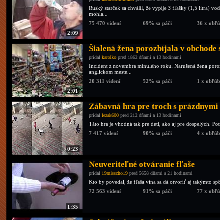
Ruský starček sa chválil, že vypije 3 fľašky (1,5 litra) 
mohla...
75 470 videní
69% sa páči
36 x obľ
2:09
Šialená žena porozbíjala v obchode 
pridal
karolko
pred 1862 dňami a 13 hodinami
Incident z novembra minulého roku. Narušená žena porozb
anglickom meste...
20 311 videní
52% sa páči
1 x obľú
2:01
Zábavná hra pre troch s prázdnymi
pridal
lezak600
pred 212 dňami a 13 hodinami
Táto hra je vhodná tak pre deti, ako aj pre dospelých. Pot
7 417 videní
90% sa páči
4 x obľú
0:23
Neuveriteľné otváranie fľaše
pridal
19misscho19
pred 5658 dňami a 21 hodinami
Kto by povedal, že fľaša vína sa dá otvoriť aj takýmto s
72 563 videní
91% sa páči
77 x obľ
1:35