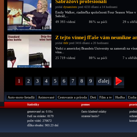
Sabrážoví profesionáli
pridal
dynamitero
pred 4233 dňami a 14 hodinami
Emily Walker, riaditeľka spoločnosti Four Season Wine v r
Sabráž,...
49 393 videní
86% sa páči
29 x obľ
1:23
Z tejto vínnej fľaše vám neunikne a
pridal
th0r
pred 3416 dňami a 20 hodinami
Vedci z americkej Brandeis University sa zamerali na vínne
vína...
25 719 videní
80% sa páči
7 x obľú
0:10
1
2
3
4
5
6
7
8
9
ďalej
Auto-moto-lietadlá
Animované
Cestovanie a príroda
Deti
Film a tv
Hudba
Ľudia
štatistiky
pomoc
pravi
generované za: 0.01s
často kladené otázky
podmi
ľudí na stránke: 8179
stratené heslo?
ochra
počet videí: 270672
konta
dĺžka obsahu: 903.23 dní