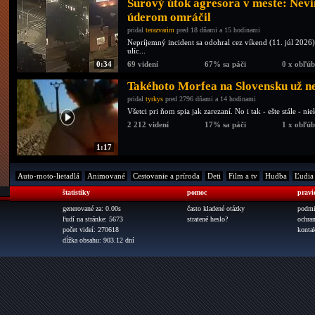
Surový útok agresora v meste: Nev
úderom omráčil
pridal
terazvarim
pred 18 dňami a 15 hodinami
Nepríjemný incident sa odohral cez víkend (11. júl 20
ulíc...
0:34
69 videní
67% sa páči
0 x obľú
Takéhoto Morfea na Slovensku už n
pridal
tyrkys
pred 2796 dňami a 14 hodinami
Všetci pri ňom spia jak zarezaní. No i tak - ešte stále - 
2 212 videní
17% sa páči
1 x obľú
1:17
Auto-moto-lietadlá
Animované
Cestovanie a príroda
Deti
Film a tv
Hudba
Ľudia
štatistiky
pomoc
pravi
generované za: 0.00s
často kladené otázky
podmi
ľudí na stránke: 5673
stratené heslo?
ochra
počet videí: 270618
konta
dĺžka obsahu: 903.12 dní