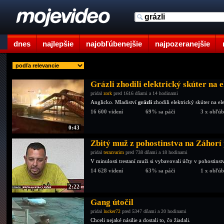
dnes
najlepšie
najobľúbenejšie
najpozeranejšie
Grázli zhodili elektrický skúter na 
pridal
zork
pred 1616 dňami a 14 hodinami
Anglicko. Mladiství
grázli
zhodili elektrický skúter na el
16 600 videní
69% sa páči
3 x obľú
0:43
Zbitý muž z pohostinstva na Záhorí
pridal
terazvarim
pred 738 dňami a 18 hodinami
V minulosti trestaní muži si vybavovali účty v pohostinst
14 628 videní
63% sa páči
1 x obľú
2:22
Gang útočil
pridal
lucker72
pred 5347 dňami a 20 hodinami
Chceli nejaké násilie a dostali to, čo žiadali.