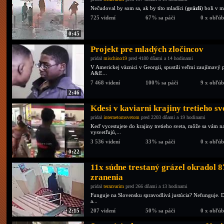
Nečudoval by som sa, ak by títo mladíci (
grázli
) boli v m
725 videní
67% sa páči
0 x obľú
0:45
Projekt pre mladých zločincov
pridal
mischino19
pred 4180 dňami a 14 hodinami
V Americkej väznici v Georgii, spustili veľmi zaujímavý 
A&E...
7 468 videní
100% sa páči
9 x obľú
2:46
Kdesi v kaviarni krajiny tretieho s
pridal
internetomsvetom
pred 2203 dňami a 19 hodinami
Keď vycestujete do krajiny tretieho sveta, môže sa vám na
vysvetľujú,...
3 536 videní
33% sa páči
0 x obľú
0:22
11x súdne trestaný grázel okradol 8
zranenia
pridal
terazvarim
pred 266 dňami a 13 hodinami
Funguje na Slovensku spravodlivá justúcia? Nefunguje. 
a...
2:15
207 videní
50% sa páči
0 x obľú