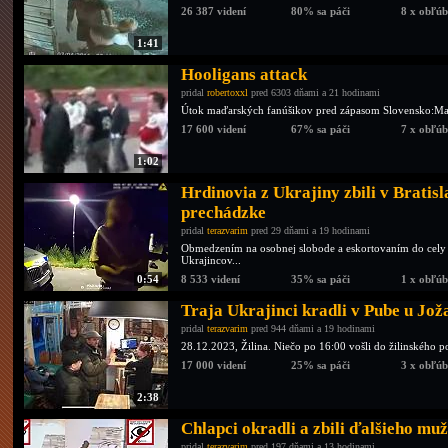
26 387 videní
80% sa páči
8 x obľú
1:41
Hooligans attack
pridal
robertoxxl
pred 6303 dňami a 21 hodinami
Útok maďarských fanúšikov pred zápasom Slovensko:Ma
17 600 videní
67% sa páči
7 x obľú
1:02
Hrdinovia z Ukrajiny zbili v Bratis
prechádzke
pridal
terazvarim
pred 29 dňami a 19 hodinami
Obmedzením na osobnej slobode a eskortovaním do cely p
Ukrajincov...
0:54
8 533 videní
35% sa páči
1 x obľú
Traja Ukrajinci kradli v Pube u Joža
pridal
terazvarim
pred 944 dňami a 19 hodinami
28.12.2023, Žilina. Niečo po 16:00 vošli do žilinského pod
17 000 videní
25% sa páči
3 x obľú
2:38
Chlapci okradli a zbili ďalšieho m
pridal
terazvarim
pred 197 dňami a 13 hodinami