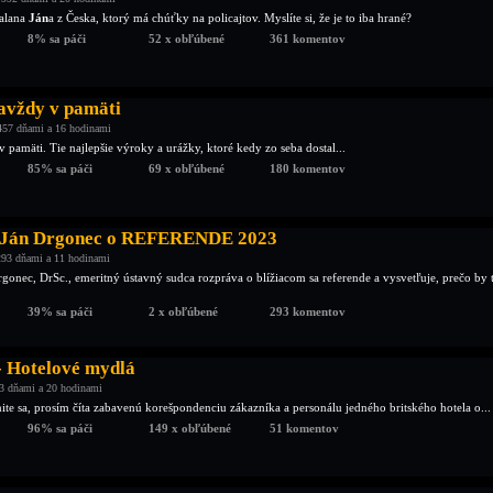
alana
Ján
a z Česka, ktorý má chúťky na policajtov. Myslíte si, že je to iba hrané?
8% sa páči
52 x obľúbené
361 komentov
navždy v pamäti
457 dňami a 16 hodinami
 pamäti. Tie najlepšie výroky a urážky, ktoré kedy zo seba dostal...
85% sa páči
69 x obľúbené
180 komentov
. Ján Drgonec o REFERENDE 2023
93 dňami a 11 hodinami
gonec, DrSc., emeritný ústavný sudca rozpráva o blížiacom sa referende a vysvetľuje, prečo by 
39% sa páči
2 x obľúbené
293 komentov
- Hotelové mydlá
3 dňami a 20 hodinami
ite sa, prosím číta zabavenú korešpondenciu zákazníka a personálu jedného britského hotela o...
96% sa páči
149 x obľúbené
51 komentov