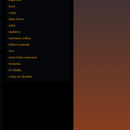
kozy
vojna
dano drevo
naha
mafstory
extremne rodiny
labkova patrola
fico
neser koho nepoznas
brunetka
lvi hlidka
vojna na ukrajine