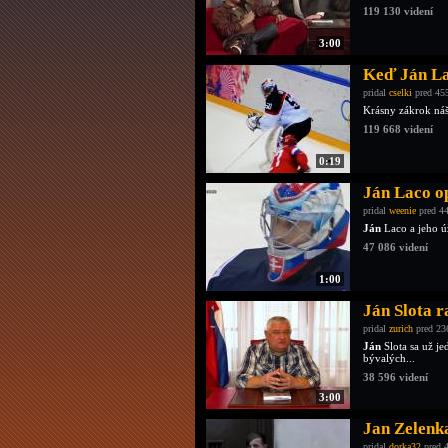
119 130 videní
3:00
Keď Ján La
pridal
cselki
pred 45
Krásny zákrok ná
119 668 videní
0:19
Ján Laco o
pridal
weenie
pred 44
Ján
Laco a jeho ú
47 086 videní
1:00
Ján Slota r
pridal
zurich
pred 23
Ján
Slota sa už je
bývalých...
38 596 videní
3:00
Jan Zelenka
pridal
dorka32
pred 