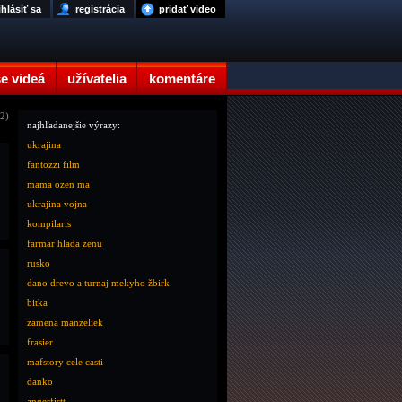
ihlásiť sa
registrácia
pridať video
e videá
užívatelia
komentáre
12)
najhľadanejšie výrazy:
ukrajina
fantozzi film
mama ozen ma
ukrajina vojna
kompilaris
farmar hlada zenu
rusko
dano drevo a turnaj mekyho žbirk
bitka
zamena manzeliek
frasier
mafstory cele casti
danko
angerfistt