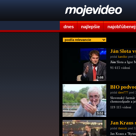
dnes
najlepšie
najobľúbenej
Ján Slota v
pridal
karolko
pred 5
Ján
Slota a Igor M
91 615 videní
3:08
BIO podvod
pridal
dave777
pred 
Slovenský farmár
chemoodpade a jeh
119 115 videní
3:51
Jan Kraus 
pridal
therock
pred 5
Jan Kraus a "Rytmu