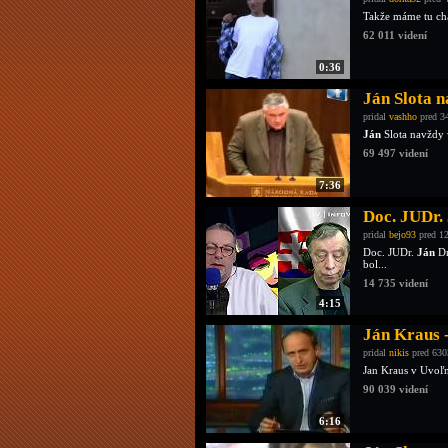
Takže máme tu ch
62 011 videní
0:36
Ján Slota 
pridal
vashho
pred 3
Ján
Slota navždy v
69 497 videní
7:36
Doc. JUDr
pridal
bejo93
pred 12
Doc. JUDr.
Ján
Dr
bol...
14 735 videní
4:15
Ján Kraus 
pridal
nikis
pred 630
Jan Kraus v Uvoľn
90 039 videní
6:16