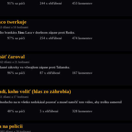
91% sa páči
244 x obľúbené
453 komentov
co twerkuje
53 dňami a 16 hodinami
šho brankára
Ján
a Laca v dnešnom zápase proti Rusku.
97% sa páči
254 x obľúbené
474 komentov
päť čaroval
62 dňami a 21 hodinami
žasné zákroky vo včerajšom zápase proti Taliansku.
96% sa páči
87 x obľúbené
167 komentov
adí, koho voliť (hlas zo záhrobia)
61 dňami a 17 hodinami
dnoducho na to všetko nedokázal pozerať a musel natočiť toto video, aby trošku usmernil
40% sa páči
5 x obľúbené
328 komentov
 na polícii
4992 dňami a 20 hodinami