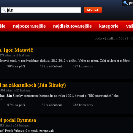
pr
šie
najpozeranejšie
najdiskutovanejšie
kategórie
vaš
počet výsledkov: 100 (1 - 
s. Igor Matovič
271 dňami a 11 hodinami
atovič spolu v predvolebnej diskusii 28.2.2012 v relácii Večer na tému. Celú reláciu si môžete...
90% sa páči
102 x obľúbené
557 komentov
 na zákazníkoch (Ján Šlinský)
3394 dňami a 20 hodinami
 Ing.
Ján
Šlinský samostatne hospodári od roku 1991, hovorí o "BIO potravinách" ako
o...
97% sa páči
159 x obľúbené
282 komentov
si podal Rytmusa
352 dňami a 21 hodinami
s" Patrik Vrbovský si spolu zarapovali.