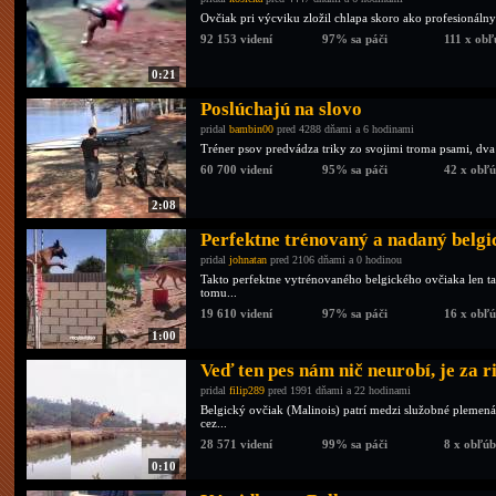
Ovčiak pri výcviku zložil chlapa skoro ako profesionálny
92 153 videní
97% sa páči
111 x obľ
0:21
Poslúchajú na slovo
pridal
bambin00
pred 4288 dňami a 6 hodinami
Tréner psov predvádza triky zo svojimi troma psami, dva
60 700 videní
95% sa páči
42 x obľ
2:08
Perfektne trénovaný a nadaný belgi
pridal
johnatan
pred 2106 dňami a 0 hodinou
Takto perfektne vytrénovaného belgického ovčiaka len tak
tomu...
19 610 videní
97% sa páči
16 x obľ
1:00
Veď ten pes nám nič neurobí, je za r
pridal
filip289
pred 1991 dňami a 22 hodinami
Belgický ovčiak (Malinois) patrí medzi služobné plemen
cez...
28 571 videní
99% sa páči
8 x obľú
0:10