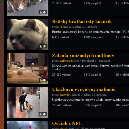
23 016 videní
71% sa páči
9 x obľú
1:59
Britský krátkosrstý kocúrik
pridal
jb
pred 5272 dňami a 1 hodinou
Britský krátkosrstý kocúrik zo zaujímavým menom PIG B
6 117 videní
100% sa páči
3 x obľú
2:16
Záhada zmiznutých muffinov
pridal
palinecko33
pred 4430 dňami a 7 hodinami
Skrytá kamera odhalila, kam zmizli čerstvo napečené muf
zbaštiť...
25 110 videní
81% sa páči
16 x obľ
1:08
Ukážkovo vycvičený malinois
pridal
denny391
pred 4317 dňami a 5 hodinami
Ukážkovo vycvičený belgický ovčiak, ktorý svojho pána
76 545 videní
97% sa páči
107 x ob
0:50
Ovčiak z NFL
pridal
kosicka
pred 4447 dňami a 6 hodinami