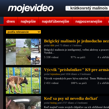
dnes
najlepšie
najobľúbenejšie
najpozeranejšie
Belgický malinois je jednoducho ne
pridal
th0r
pred 75 dňami a 1 hodinou
Belgický malinois je inteligentný, veľmi aktívny a pracov
Vyniká...
5 338 videní
97% sa páči
4 x obľú
1:04
Výcvik "príslušníkov" K9 pre armá
pridal
lojzozlesa
pred 1058 dňami a 3 hodinami
Výcvik vojenských psov býva náročný. Tento Malinois to z
2 451 videní
100% sa páči
2 x obľú
2:08
Keď sa psy už nevedia dočkať
pridal
biolog
pred 2727 dňami a 5 hodinami
Keď majiteľ vezie svojich chlpáčov na ich obľúbené ihrisk