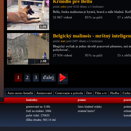
Kŕmidlo pre Bellu
pridal
srdce
pred 4158 dňami a 5 hodinami
Bella, fenka malinoisa je bystrá, hravá a stále hladná. Ke
32 067 videní
85% sa páči
17 x obľ
1:06
Belgický malinois - mrštný inteligen
pridal
atari
pred 2097 dňami a 5 hodinami
Blegický ovčiak je jedno skvelé pracovné plemeno, má 
pohybovať...
27 934 videní
95% sa páči
15 x obľ
2:08
1
2
3
ďalej
Auto-moto-lietadlá
Animované
Cestovanie a príroda
Deti
Film a tv
Hudba
Ľudia
štatistiky
pomoc
pravi
generované za: 0.00s
často kladené otázky
podmi
ľudí na stránke: 5966
stratené heslo?
ochra
počet videí: 270633
konta
dĺžka obsahu: 903.14 dní