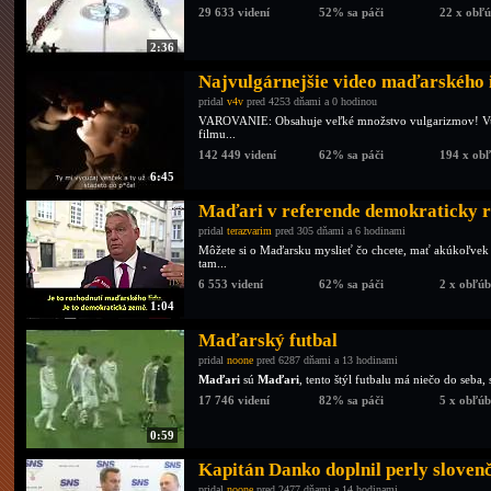
29 633 videní
52% sa páči
22 x obľ
2:36
Najvulgárnejšie video maďarského 
pridal
v4v
pred 4253 dňami a 0 hodinou
VAROVANIE: Obsahuje veľké množstvo vulgarizmov! Vul
filmu...
142 449 videní
62% sa páči
194 x ob
6:45
Maďari v referende demokraticky ro
pridal
terazvarim
pred 305 dňami a 6 hodinami
Môžete si o Maďarsku myslieť čo chcete, mať akúkoľvek
tam...
6 553 videní
62% sa páči
2 x obľú
1:04
Maďarský futbal
pridal
noone
pred 6287 dňami a 13 hodinami
Maďari
sú
Maďari
, tento štýl futbalu má niečo do seba, 
17 746 videní
82% sa páči
5 x obľú
0:59
Kapitán Danko doplnil perly sloven
pridal
noone
pred 2477 dňami a 14 hodinami