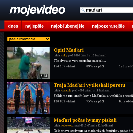
dnes
najlepšie
najobľúbenejšie
najpozeranejšie
Opití Maďari
pridal
suky
pred 6810 dňami a 10 hodinami
Títo dvaja sa veru poriadne nacecali...
154 187 videní
89% sa páči
120 x ob
3:25
Traja Maďari vytlieskali porotu
pridal
cocacola
pred 4098 dňami a 11 hodinami
Folklórne trio tanečníkov z Maďarska si vyslúžilo priazeň
130 009 videní
75% sa páči
63 x obľ
2:39
Maďari počas hymny pískali
pridal
robertoxxl
pred 6310 dňami a 12 hodinami
Nešportové správanie sa maďarských fanúšikov počas hr