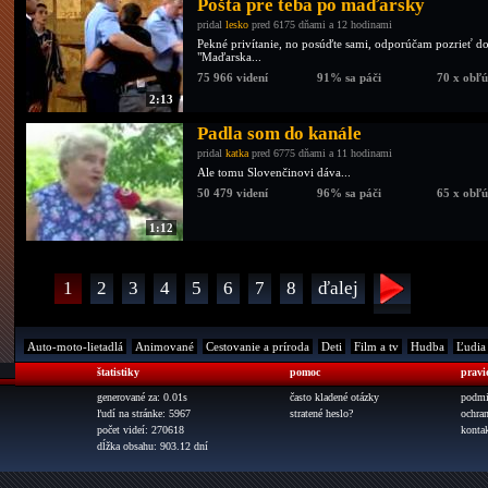
Pošta pre teba po maďarsky
pridal
lesko
pred 6175 dňami a 12 hodinami
Pekné privítanie, no posúďte sami, odporúčam pozrieť do
"Maďarska...
75 966 videní
91% sa páči
70 x obľ
2:13
Padla som do kanále
pridal
katka
pred 6775 dňami a 11 hodinami
Ale tomu Slovenčinovi dáva...
50 479 videní
96% sa páči
65 x obľ
1:12
1
2
3
4
5
6
7
8
ďalej
Auto-moto-lietadlá
Animované
Cestovanie a príroda
Deti
Film a tv
Hudba
Ľudia
štatistiky
pomoc
pravi
generované za: 0.01s
často kladené otázky
podmi
ľudí na stránke: 5967
stratené heslo?
ochra
počet videí: 270618
konta
dĺžka obsahu: 903.12 dní