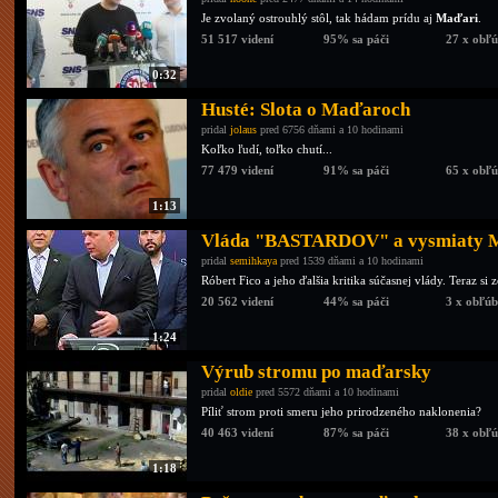
Je zvolaný ostrouhlý stôl, tak hádam prídu aj
Maďari
.
51 517 videní
95% sa páči
27 x obľ
0:32
Husté: Slota o Maďaroch
pridal
jolaus
pred 6756 dňami a 10 hodinami
Koľko ľudí, toľko chutí...
77 479 videní
91% sa páči
65 x obľ
1:13
Vláda "BASTARDOV" a vysmiaty 
pridal
semihkaya
pred 1539 dňami a 10 hodinami
Róbert Fico a jeho ďalšia kritika súčasnej vlády. Teraz si
20 562 videní
44% sa páči
3 x obľú
1:24
Výrub stromu po maďarsky
pridal
oldie
pred 5572 dňami a 10 hodinami
Píliť strom proti smeru jeho prirodzeného naklonenia?
40 463 videní
87% sa páči
38 x obľ
1:18