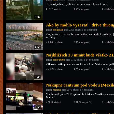
To je asi jeden z tých, čo bez auta neurobia ani ranu.
6 767 videní
80% sa páči
0 x obľú
0:37
Ako by mohlo vyzerať "drive thro
pridal
dougquaid
pred 2309 dňami a 15 hodinami
Zaujímavá vizualizácia nákupného centra, do ktorého vo
sociálny...
20 135 videní
19% sa páči
6 x obľú
4:55
Najbližších 30 minút bude všetko 
pridal
bombarderis
pred 3352 dňami a 14 hodinami
Zákazníci nákupného centra Lulu v Abú Zabí takmer priš
26 420 videní
62% sa páči
6 x obľú
0:49
Nákupné centrum pod vodou (Mexik
pridal
cocacola
pred 2579 dňami a 7 hodinami
V sobotu 8. júna 2019 spôsobila búrka v Mexiku v meste
Mall v...
2 950 videní
100% sa páči
1 x obľú
0:55