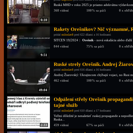
Ruská MHD v roku 2025 je priamo adekvátna výdavko
368 videní
100% sa páči
0 x obľú
0:10
Rakety Orešnikov? Nič významné, R
pridal
miloslav8
pred 622 dňami a 16 hodinami
SITCEN 19⧸2024：
Orešnik
- nová eskalácia alebo ďalš
844 videní
75% sa páči
0 x obľú
9:51
Ruské strely Orešnik. Andrej Žiaro
pridal
miloslav8
pred 616 dňami a 16 hodinami
Andrej Žiarovský: Ukrajincom chýbajú vojaci, no Rusi m
462 videní
100% sa páči
0 x obľú
49:04
Odpálení střely Orešnik propagandis
tajné služb
pridal
miloslav8
pred 610 dňami a 17 hodinami
Veľmi dôležité je nenaletieť ruskej propagande a nepodlie
Ruska...
2:33
459 videní
67% sa páči
0 x obľú