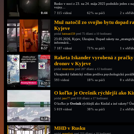
Rusko v noci z 23. na 24. mája 2025 podniklo jeden z naj
vojny....
0:44
7 115 videní
62% sa páči
2 x obľú
Muž natočil zo svojho bytu dopad r
Kyjeve
pridal
batman159
pred 75 dňami a 10 hodinami
23.05.2026, Kyjev, Ukrajina. Dopad rakety na „strategi
informácii...
0:57
7 187 videní
71% sa páči
1 x obľú
Raketa Iskander vyrobená z pračky 
dronov v Kyjeve
pridal
terazvarim
pred 207 dňami a 12 hodinami
Ukrajinský fašistický režim prežíva psychologickú poráž
593 videní
18% sa páči
0 x obľú
0:35
O koľko je Orešnik rýchlejší ako Ki
pridal
jano77
pred 618 dňami a 17 hodinami
O koľko je
Orešnik
rýchlejší ako Kinžal a iné rakety? Ú
5 019 videní
38% sa páči
2 x obľú
4:58
MHD v Rusku
pridal
angerfistt
pred 253 dňami a 18 hodinami