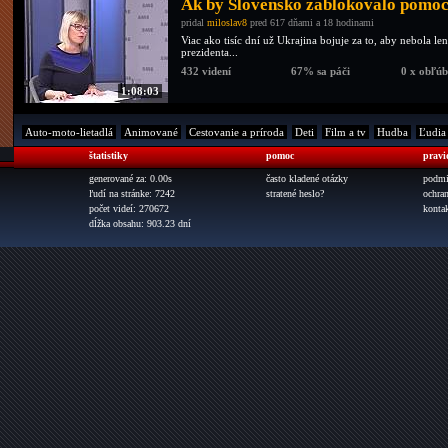
Ak by Slovensko zablokovalo pomoc
pridal
miloslav8
pred 617 dňami a 18 hodinami
Viac ako tisíc dní už Ukrajina bojuje za to, aby nebola
prezidenta...
432 videní
67% sa páči
0 x obľú
1:08:03
Auto-moto-lietadlá
Animované
Cestovanie a príroda
Deti
Film a tv
Hudba
Ľudia
štatistiky
pomoc
pravi
generované za: 0.00s
často kladené otázky
podmi
ľudí na stránke: 7242
stratené heslo?
ochra
počet videí: 270672
konta
dĺžka obsahu: 903.23 dní