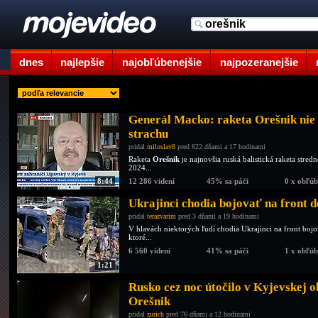
dnes
najlepšie
najobľúbenejšie
najpozeranejšie
Generál Macko: raketa Orešnik nie 
strachu
pridal
miloslav8
pred 622 dňami a 17 hodinami
Raketa
Orešnik
je najnovšia ruská balistická raketa stre
2024...
8:44
12 286 videní
45% sa páči
0 x obľú
Ukrajinci chodia bojovať na front d
pridal
terazvarim
pred 3 dňami a 19 hodinami
V hlavách niektorých ľudí chodia Ukrajinci na front bo
ktoré...
6 560 videní
41% sa páči
1 x obľú
1:21
Rusko cez noc útočilo v Kyjevskej 
Orešnik
pridal
zurich
pred 76 dňami a 12 hodinami