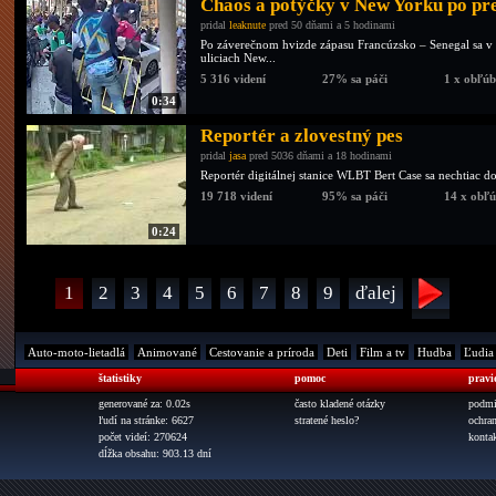
Chaos a potýčky v New Yorku po pr
pridal
leaknute
pred 50 dňami a 5 hodinami
Po záverečnom hvizde zápasu Francúzsko – Senegal sa v 
uliciach New...
5 316 videní
27% sa páči
1 x obľú
0:34
Reportér a zlovestný pes
pridal
jasa
pred 5036 dňami a 18 hodinami
Reportér digitálnej stanice WLBT Bert Case sa nechtiac d
19 718 videní
95% sa páči
14 x obľ
0:24
1
2
3
4
5
6
7
8
9
ďalej
Auto-moto-lietadlá
Animované
Cestovanie a príroda
Deti
Film a tv
Hudba
Ľudia
štatistiky
pomoc
pravi
generované za: 0.02s
často kladené otázky
podmi
ľudí na stránke: 6627
stratené heslo?
ochra
počet videí: 270624
konta
dĺžka obsahu: 903.13 dní