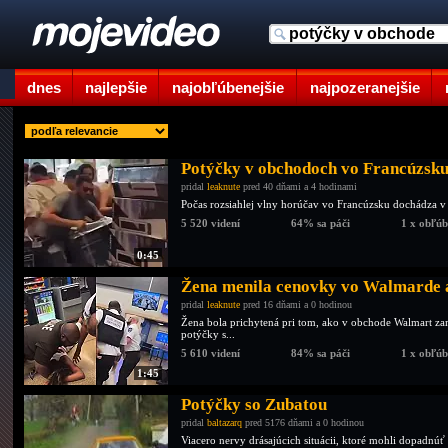
dnes
najlepšie
najobľúbenejšie
najpozeranejšie
Potýčky v obchodoch vo Francúzsku:
pridal
leaknute
pred 40 dňami a 4 hodinami
Počas rozsiahlej vlny horúčav vo Francúzsku dochádza v 
5 520 videní
64% sa páči
1 x obľú
0:45
Žena menila cenovky vo Walmarde a 
pridal
leaknute
pred 16 dňami a 0 hodinou
Žena bola prichytená pri tom, ako v obchode Walmart zami
potýčky s...
5 610 videní
84% sa páči
1 x obľú
1:45
Potýčky so Zubatou
pridal
baltazarq
pred 5176 dňami a 0 hodinou
Viacero nervy drásajúcich situácii, ktoré mohli dopadnúť 