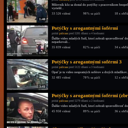
Milovník kôz sa dostal do potýčky s pracovníkom bezpeč
vyriešil...
33 526 videní
98% sa páči
18 x obľ
1:40
Potýčky s arogantnými šoférmi
pridal
palicaaa
pred 5281 dňami a 4 hodinami
Ďalšie video mladých ľudí, ktorí zobrali spravodlivosť do
neparkovali...
35 039 videní
82% sa páči
34 x obľ
1:50
Potýčky s arogantnými soférmi 3
pridal
palicaaa
pred 5122 dňami a 3 hodinami
Opať je tu video nespratných soférov a drzých mladíkov.
32 485 videní
70% sa páči
12 x obľ
3:41
Potýčky s arogantnými šoférmi (zb
pridal
palicaaa
pred 5279 dňami a 2 hodinami
Ďalšie video mladých ľudí, ktorí zobrali spravodlivosť do 
45 950 videní
89% sa páči
36 x obľ
1:29