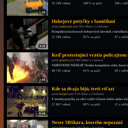
32 349 videní
100% sa páči
106 x ob
1:50
Hokejové potýčky s fanúšikmi
pridal
pradimuzik
pred 5853 dňami a 2 hodinami
Kompilácia kurióznych hokejových šarvátok s fanúšikmi
22 100 videní
92% sa páči
47 x obľ
3:11
Keď protestujúci vrátia policajtom 
pridal
godzilla
pred 2690 dňami a 1 hodinou
VAROVANIE:NÁSILIE! Krátka kompilácia videí, ktorá zach
48 745 videní
61% sa páči
49 x obľ
2:09
Kde sa dvaja bijú, tretí víťazí
pridal
kn1gu4
pred 3744 dňami a 3 hodinami
Z menšej potyčky na ulici vyšiel víťazne niekto úplne iný
27 867 videní
88% sa páči
22 x obľ
0:44
Neser SBSkára, ktorého nepoznáš
pridal
baltazarq
pred 1945 dňami a 0 hodinou