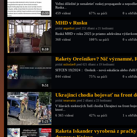
Veľmi dôležité je nenaletieť ruskej propagande a nepodlie
Ruska...
2:33
459 videní
67% sa páči
0 x obľú
MHD v Rusku
pridal
angerfistt
pred 252 dňami a 21 hodinami
Ruská MHD v roku 2025 je priamo adekvátna výdavkom 
368 videní
100% sa páči
0 x obľú
0:10
Rakety Orešnikov? Nič významné, R
pridal
miloslav8
pred 621 dňami a 19 hodinami
SITCEN 19⧸2024： Orešnik - nová eskalácia alebo ďalší
844 videní
75% sa páči
0 x obľú
9:51
Ukrajinci chodia bojovať na front d
pridal
terazvarim
pred 2 dňami a 23 hodinami
V hlavách niektorých ľudí chodia Ukrajinci na front bo
ktoré...
6 365 videní
42% sa páči
1 x obľú
1:21
Raketa Iskander vyrobená z pračky 