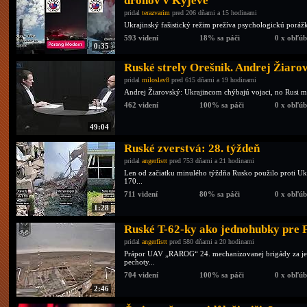
dronov v Kyjeve
pridal
terazvarim
pred 206 dňami a 15 hodinami
Ukrajinský fašistický režim prežíva psychologickú poráž
593 videní
18% sa páči
0 x obľú
0:35
Ruské strely Orešnik. Andrej Žiaro
pridal
miloslav8
pred 615 dňami a 19 hodinami
Andrej Žiarovský: Ukrajincom chýbajú vojaci, no Rusi m
462 videní
100% sa páči
0 x obľú
49:04
Ruské zverstvá: 28. týždeň
pridal
angerfistt
pred 753 dňami a 21 hodinami
Len od začiatku minulého týždňa Rusko použilo proti Uk
170...
711 videní
80% sa páči
0 x obľú
1:28
Ruské T-62-ky ako jednohubky pre 
pridal
angerfistt
pred 580 dňami a 20 hodinami
Prápor UAV „RAROG“ 24. mechanizovanej brigády za jedin
pechoty...
704 videní
100% sa páči
0 x obľú
2:46