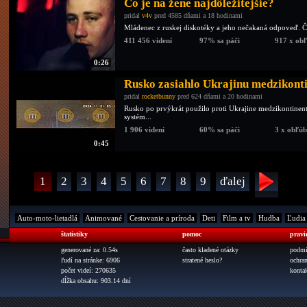
Čo je na žene najdôležitejšie?
pridal
v4v
pred 4585 dňami a 18 hodinami
Mládenec z ruskej diskotéky a jeho nečakaná odpoveď. Čo 
411 456 videní
97% sa páči
917 x ob
0:26
Rusko zasiahlo Ukrajinu medzikonti
pridal
rocketbunny
pred 624 dňami a 20 hodinami
Rusko po prvýkrát použilo proti Ukrajine medzikontinent
systém...
1 906 videní
60% sa páči
3 x obľú
0:45
1
2
3
4
5
6
7
8
9
ďalej
Auto-moto-lietadlá
Animované
Cestovanie a príroda
Deti
Film a tv
Hudba
Ľudia
štatistiky
pomoc
pravi
generované za: 0.54s
často kladené otázky
podmi
ľudí na stránke: 6906
stratené heslo?
ochra
počet videí: 270635
konta
dĺžka obsahu: 903.14 dní