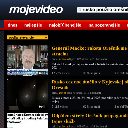
dnes
najlepšie
najobľúbenejšie
najpozeranejšie
Generál Macko: raketa Orešnik nie 
strachu
pridal
miloslav8
pred 621 dňami a 20 hodinami
Raketa Orešnik je najnovšia ruská balistická raketa stre
2024...
8:44
12 286 videní
45% sa páči
0 x obľú
Rusko cez noc útočilo v Kyjevskej 
Orešnik
pridal
zurich
pred 75 dňami a 15 hodinami
Rusko v noci z 23. na 24. mája 2025 podniklo jeden z naj
vojny....
0:44
7 115 videní
62% sa páči
2 x obľú
Odpálení střely Orešnik propagandis
tajné služb
pridal
miloslav8
pred 609 dňami a 21 hodinami