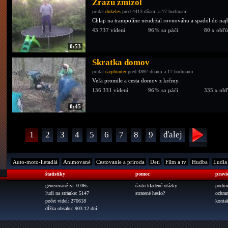
Zrazu zmizol
pridal
dukeles
pred 4413 dňami a 17 hodinami
Chlap na trampolíne neudržal rovnováhu a spadol do najb
43 737 videní
96% sa páči
80 x obľ
0:53
Skratka domov
pridal
carphunter
pred 4897 dňami a 17 hodinami
Veľa promile a cesta domov z krčmy.
136 331 videní
96% sa páči
335 x ob
0:45
1
2
3
4
5
6
7
8
9
ďalej
Auto-moto-lietadlá
Animované
Cestovanie a príroda
Deti
Film a tv
Hudba
Ľudia
štatistiky
pomoc
pravi
generované za: 0.06s
často kladené otázky
podmi
ľudí na stránke: 5147
stratené heslo?
ochra
počet videí: 270618
konta
dĺžka obsahu: 903.12 dní