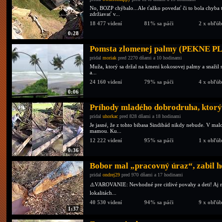
No, BOZP chýbalo...Ale ťažko povedať či to bola chyba 
zdržiavať v...
18 477 videní
81% sa páči
2 x obľú
0:28
Pomsta zlomenej palmy (PEKNE 
pridal
moriak
pred 2270 dňami a 10 hodinami
Muža, ktorý sa držal na kmeni kokosovej palmy a snažil s
a...
24 160 videní
79% sa páči
4 x obľú
0:06
Príhody mladého dobrodruha, ktorý
pridal
uhorkac
pred 828 dňami a 18 hodinami
Je jasné, že z tohto bibasa Sindibád nikdy nebude. V mal
mamou. Ku...
12 222 videní
95% sa páči
1 x obľú
0:36
Bobor mal „pracovný úraz“, zabil h
pridal
ondrej29
pred 970 dňami a 17 hodinami
⚠️VAROVANIE: Nevhodné pre citlivé povahy a deti! Aj n
lokalitách...
40 530 videní
94% sa páči
9 x obľú
1:37