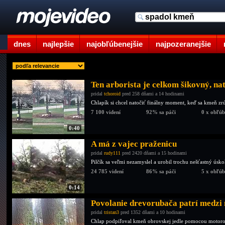
dnes
najlepšie
najobľúbenejšie
najpozeranejšie
Ten arborista je celkom šikovný, n
pridal
tchoroid
pred 258 dňami a 14 hodinami
Chlapík si chcel natočiť finálny moment, keď sa kmeň zrú
7 100 videní
92% sa páči
0 x obľú
0:40
A má z vajec praženicu
pridal
rudy111
pred 2420 dňami a 15 hodinami
Pilčík sa veľmi nezamyslel a urobil trochu nešťastný úsk
24 785 videní
86% sa páči
5 x obľú
0:14
Povolanie drevorubača patrí medzi n
pridal
tristan3
pred 1352 dňami a 10 hodinami
Chlap podpiľoval kmeň obrovskej jedle pomocou motorove