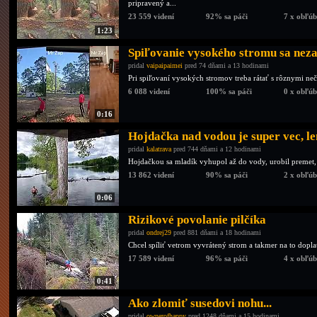
pripravený a...
23 559 videní
92% sa páči
7 x obľú
1:23
Spiľovanie vysokého stromu sa neza
pridal
vaipaipaimei
pred 74 dňami a 13 hodinami
Pri spiľovaní vysokých stromov treba rátať s rôznymi neč
6 088 videní
100% sa páči
0 x obľú
0:16
Hojdačka nad vodou je super vec, l
pridal
kalatrava
pred 744 dňami a 12 hodinami
Hojdačkou sa mladík vyhupol až do vody, urobil premet, 
13 862 videní
90% sa páči
2 x obľú
0:06
Rizikové povolanie pilčíka
pridal
ondrej29
pred 881 dňami a 18 hodinami
Chcel spíliť vetrom vyvrátený strom a takmer na to doplat
17 589 videní
96% sa páči
4 x obľú
0:41
Ako zlomiť susedovi nohu...
pridal
ownerofhappy
pred 1248 dňami a 15 hodinami