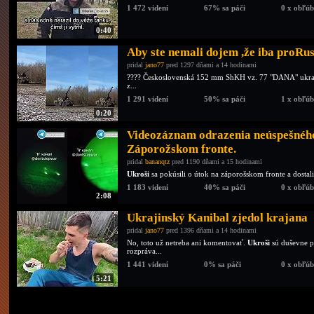
1 472 videní
67% sa páči
0 x obľú
0:40
Aby ste nemali dojem ,že iba proRu
pridal
jano77
pred 1297 dňami a 14 hodinami
???? Československá 152 mm ShKH vz. 77 "DANA" ukrajin
z...
1 291 videní
50% sa páči
1 x obľú
0:20
Videozáznam odrazenia neúspešného
Záporožskom fronte.
pridal
bananqtz
pred 1190 dňami a 15 hodinami
Ukroši
sa pokúsili o útok na záporošskom fronte a dostali
1 183 videní
40% sa páči
0 x obľú
2:08
Ukrajinský Kanibal zjedol krajana
pridal
jano77
pred 1396 dňami a 14 hodinami
No, toto už netreba ani komentovať.
Ukroši
sú duševne p
rozpráva...
1 441 videní
0% sa páči
0 x obľú
5:21