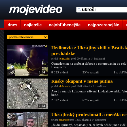
dnes
najlepšie
najobľúbenejšie
najpozeranejšie
Hrdinovia z Ukrajiny zbili v Bratis
prechádzke
pridal
terazvarim
pred 29 dňami a 14 hodinami
Obmedzením na osobnej slobode a eskortovaním do cely p
Ukrajincov...
0:54
8 533 videní
35% sa páči
1 x obľú
Ruský okupant v mene putina
pridal
klobucnik
pred 1101 dňami a 11 hodinami
Ako by súdruh kolaborant užívatel kindzal povedal.. "
ukr
bude...
2 372 videní
67% sa páči
1 x obľú
0:23
Ukrajinský profesionáli a menšia ne
pridal
bananqtz
pred 1205 dňami a 14 hodinami
„Budu upřímný, nepamatuji si, že bych někde jinde viděl 