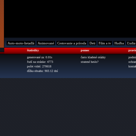
Auto-moto-lietadlá
Animované
Cestovanie a príroda
Deti
Film a tv
Hudba
Ľudia
štatistiky
pomoc
pravi
generované za: 0.01s
často kladené otázky
podmi
ľudí na stránke: 4773
stratené heslo?
ochra
počet videí: 270618
konta
dĺžka obsahu: 903.12 dní