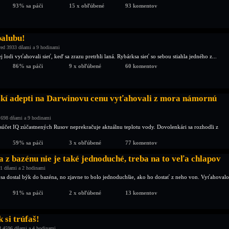
93% sa páči
15 x obľúbené
93 komentov
palubu!
ed 3933 dňami a 9 hodinami
j lodi vyťahovali sieť, keď sa zrazu pretrhli laná. Rybárksa sieť so sebou stiahla jedného z...
86% sa páči
9 x obľúbené
60 komentov
skí adepti na Darwinovu cenu vyťahovali z mora námornú
 698 dňami a 9 hodinami
súčet IQ zúčastnených Rusov neprekračuje aktuálnu teplotu vody. Dovolenkári sa rozhodli z
59% sa páči
3 x obľúbené
77 komentov
 z bazénu nie je také jednoduché, treba na to veľa chlapov
1 dňami a 2 hodinami
 sa dostal býk do bazéna, no zjavne to bolo jednoduchšie, ako ho dostať z neho von. Vyťahovalo
91% sa páči
2 x obľúbené
13 komentov
 si trúfaš!
d 4596 dňami a 4 hodinami