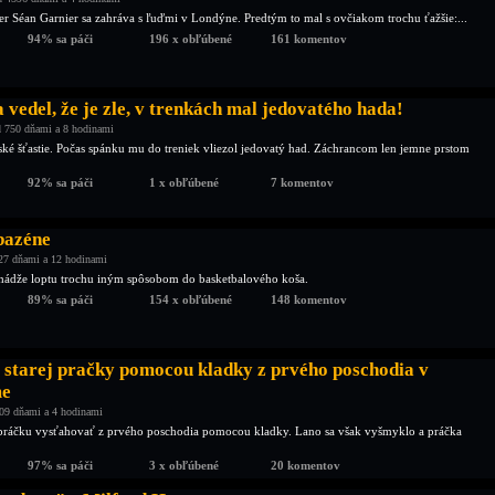
ler Séan Garnier sa zahráva s ľuďmi v Londýne. Predtým to mal s ovčiakom trochu ťažšie:...
94% sa páči
196 x obľúbené
161 komentov
a vedel, že je zle, v trenkách mal jedovatého hada!
 750 dňami a 8 hodinami
ké šťastie. Počas spánku mu do treniek vliezol jedovatý had. Záchrancom len jemne prstom
92% sa páči
1 x obľúbené
7 komentov
bazéne
27 dňami a 12 hodinami
hádže loptu trochu iným spôsobom do basketbalového koša.
89% sa páči
154 x obľúbené
148 komentov
 starej pračky pomocou kladky z prvého poschodia v
me
09 dňami a 4 hodinami
 práčku vysťahovať z prvého poschodia pomocou kladky. Lano sa však vyšmyklo a práčka
97% sa páči
3 x obľúbené
20 komentov