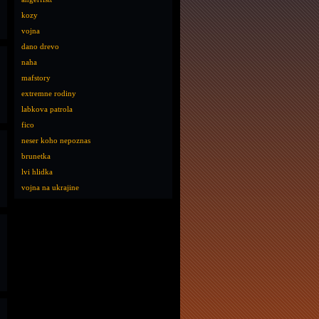
kozy
vojna
dano drevo
naha
mafstory
extremne rodiny
labkova patrola
fico
neser koho nepoznas
brunetka
lvi hlidka
vojna na ukrajine