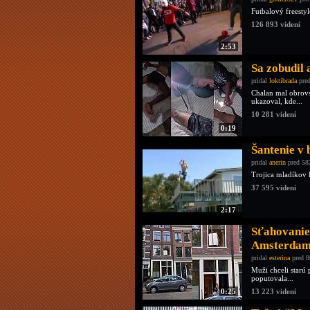
Futbalový freesty
126 893 videní
2:53
Sa zobudil 
pridal
loktibrada
pred
Chalan mal obrovs
ukazoval, kde...
10 281 videní
0:19
Šantenie v 
pridal
anerin
pred 58
Trojica mladíkov 
37 595 videní
2:17
Sťahovanie
Amsterda
pridal
esterina
pred 8
Muži chceli starú
poputovala...
0:25
13 223 videní