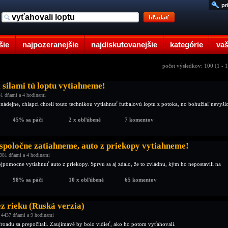
pr
šie
najpozeranejšie
najdiskutovanejšie
kategórie
vaš
počet výsledkov: 100 (1 - 
silami tú loptu vytiahneme!
1 dňami a 4 hodinami
 nádejne, chlapci chceli touto technikou vytiahnuť futbalovú loptu z potoka, no bohužiaľ nevyšl
45% sa páči
2 x obľúbené
7 komentov
 spoločne zatiahneme, auto z priekopy vytiahneme!
981 dňami a 4 hodinami
ojpomocne vytiahnuť auto z priekopy. Sprvu sa aj zdalo, že to zvládnu, kým ho nepostavili na
98% sa páči
10 x obľúbené
65 komentov
z rieku (Ruská verzia)
 4437 dňami a 9 hodinami
froadu sa prepočítali. Zaujímavé by bolo vidieť, ako ho potom vyťahovali.