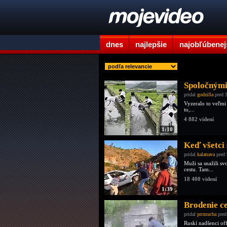
dnes
najlepšie
najobľúbenej
Spoločnými 
pridal
godzilla
pred 3
Vyzeralo to veľmi
to,...
4 882 videní
1:10
Keď všetci
pridal
kalatrava
pred 
Muži sa snažili sv
cestu. Tam...
18 400 videní
1:39
Brodenie ce
pridal
prcmucha
pred
Ruskí nadšenci of