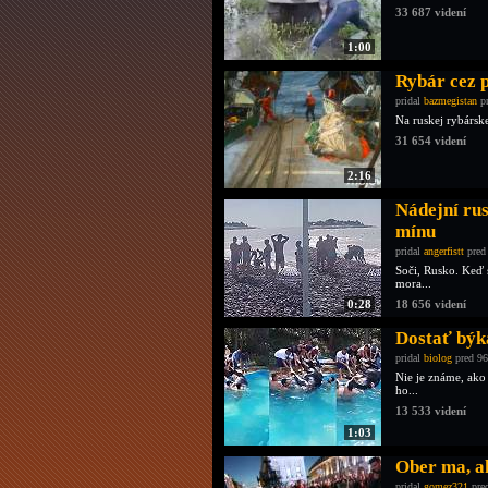
33 687 videní
1:00
Rybár cez 
pridal
bazmegistan
pr
Na ruskej rybárske
31 654 videní
2:16
Nádejní ru
mínu
pridal
angerfistt
pred
Soči, Rusko. Keď 
mora...
0:28
18 656 videní
Dostať býka
pridal
biolog
pred 96
Nie je známe, ako
ho...
13 533 videní
1:03
Ober ma, ak
pridal
gomez321
pre