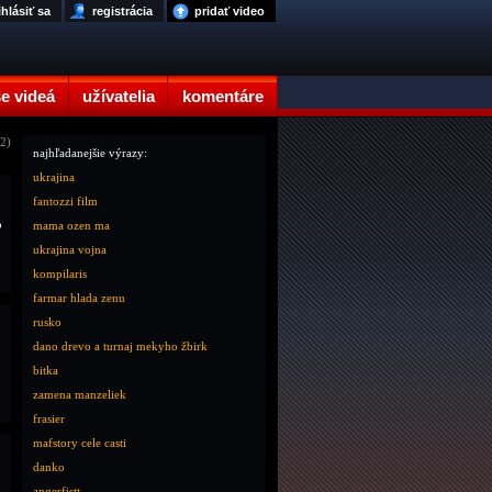
ihlásiť sa
registrácia
pridať video
e videá
užívatelia
komentáre
12)
najhľadanejšie výrazy:
ukrajina
fantozzi film
o
mama ozen ma
ukrajina vojna
kompilaris
farmar hlada zenu
rusko
dano drevo a turnaj mekyho žbirk
bitka
zamena manzeliek
frasier
mafstory cele casti
danko
angerfistt