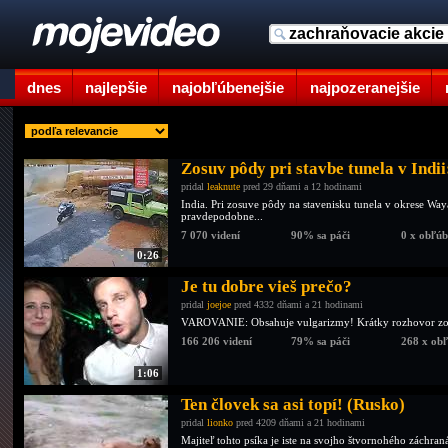
dnes
najlepšie
najobľúbenejšie
najpozeranejšie
Zosuv pôdy pri stavbe tunela v Indii
pridal
leaknute
pred 29 dňami a 12 hodinami
India. Pri zosuve pôdy na stavenisku tunela v okrese Wayan
pravdepodobne...
7 070 videní
90% sa páči
0 x obľú
0:26
Je tu dobre vieš prečo?
pridal
joejoe
pred 4332 dňami a 21 hodinami
VAROVANIE: Obsahuje vulgarizmy! Krátky rozhovor zo štu
166 206 videní
79% sa páči
268 x ob
1:06
Ten človek sa asi topí! (Rusko)
pridal
lionko
pred 4209 dňami a 21 hodinami
Majiteľ tohto psíka je iste na svojho štvornohého záchraná