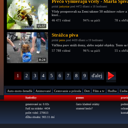
Prečo vymierajú včely - Marla Spi
pridal
jaskyniar
pred 4472 dňami a 18 hodinami
Včely prosperovali na Zemi takmer 50 miliónov rokov a k
ktorí...
46 471 videní
94% sa páči
78 x obľ
15:57
Strážca piva
pridal
peros
pred 4439 dňami a 19 hodinami
Väčšina psov stráži domy, alebo nejaké objekty. Tento sa š
57 788 videní
96% sa páči
55 x obľ
0:24
1
2
3
4
5
6
7
8
9
ďalej
Auto-moto-lietadlá
Animované
Cestovanie a príroda
Deti
Film a tv
Hudba
Ľudia
štatistiky
pomoc
pravi
generované za: 0.02s
často kladené otázky
podmi
ľudí na stránke: 4434
stratené heslo?
ochra
počet videí: 270613
konta
dĺžka obsahu: 903.11 dní