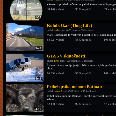
Záznam z pohľadu účastníka paintballovej akcie Superga
58 144 videní
95% sa páči
89 x obľ
1:55
Kolobežkár (Thug Life)
pridal
strelec
pred 4075 dňami a 19 hodinami
Malý kolobežkár to všetkým ukázal. Z celej akcie mala as
84 024 videní
85% sa páči
103 x ob
0:28
GTA 5 v skutočnosti!
pridal
mrtee
pred 4529 dňami a 11 hodinami
Šialené zábery zo Spojených štátov amerických, počas k
chlap....
76 859 videní
90% sa páči
101 x ob
4:41
Príbeh psíka menom Batman
pridal
chester5
pred 4787 dňami a 15 hodinami
Príbeh psíka menom Batman, ktorého zachránili počas ka
vďaka...
32 141 videní
92% sa páči
47 x obľ
4:17