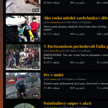
62 842 videní
98% sa páči
88 x obľ
0:33
Ako ruská mládež zaobchádza s díl
pridal
cyberwhore
pred 5008 dňami a 8 hodinami
Akcia ruskej skupiny mladých, ktorí čistia ulice od drôg
majiteľ...
81 171 videní
94% sa páči
108 x ob
4:19
V Partizánskom pochodovali ľudia 
pridal
peto1303
pred 5053 dňami a 22 hodinami
PARTIZÁNSKE. Viac ako 3-tisíc ľudí sa zúčastnilo v sob
Pochod...
42 871 videní
96% sa páči
31 x obľ
7:03
Pes v núdzi
pridal
muerte
pred 4736 dňami a 0 hodinou
Zostrih zopár záchranných akcií psov, ktoré boli v ohroze
27 403 videní
96% sa páči
71 x obľ
4:04
Paintballový sniper v akcii
pridal
romales
pred 4929 dňami a 8 hodinami