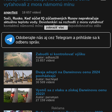
vyťahovali z mora námornú mínu
angerfistt
18 657 videní
Soči, Rusko. Keď súčet IQ zúčastnených Rusov neprekračuje
aktuálnu teplotu vody. Dovolenkári sa rozhodli z mora vytiahnuť
kontaktnú námornú mínu a s veľkou pravdepodobnosťou stále
zobraziť viac ↓
aktívnu.
Odoberajte nás aj cez Telegram a prihláste sa k
Kvalita:
NQ
LQ
odberu správ.
Zverejnené: 8.9.2024 13:40
Krajina: Rusko 🇷🇺
Páči sa: 58% (33 hlasov)
Obľúbené: 3
Zabudli si kontrolovať výšku
Autor: adham28
Komentárov: 77
15 857 videní
Dľžka: 0:28
Kategória: ľudia
Tagy: námorná mína, adepti na darwinovu cenu, adept na
Dvaja adepti na Darwinovu cenu 2024
darwinovu cenu, soči, rusko, pláž, mína, mínu
pochádzajú
História sledovanosti videa:
Autor: buchnad
30 509 videní
Vystrč sa z vlaku a získaj Darwinovu cenu
2022!
Autor: paruman
27 159 videní
Reklama