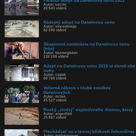
Parkour adept na Darwinovu cenu 2022
Autor: vector
26 543 videní
Nádejný adept na Darwinovu cenu
Autor: vincentvega
82 699 videní
Skupinová nominácia na Darwinovu cenu
(Irán)
Autor: bazmegistan
138 260 videní
Adept na Darwinovu cenu 2016 si zlomil obe
nohy
Autor: capak
69 769 videní
Večerná zábava v klube svedkov
Darwinových
Autor: mrtee
25 527 videní
Ruský „zlodej“ explozívneho dronou, ktorý
Autor: angerfistt
25 887 videní
Prechádzať sa v tesnej blízkosti železničnej
Autor: melampyrum