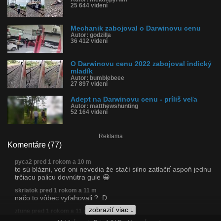
25 644 videní
Mechanik zabojoval o Darwinovu cenu
Autor: godzilla
36 412 videní
O Darwinovu cenu 2022 zabojoval indický
mladík
Autor: bumblebeee
27 897 videní
Adept na Darwinovu cenu - príliš veľa
Autor: matthewshunting
52 164 videní
Reklama
Komentáre (77)
pyca2 pred 1 rokom a 10 m
to sú blázni, veď oni nevedia že stačí silno zatlačiť aspoň jednu
trčiacu palicu dovnútra gule 😀
skriatok pred 1 rokom a 11 m
načo to vôbec vyťahovali ? :D
zobraziť viac ↓
ztune pred 1 rokom a 11 m
Nebola to reálna mína ale iba tzv. "dummy" mína na označenie