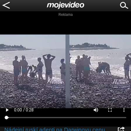
Reklama
Nádejní ruskí adepti na Darwinovu cenu