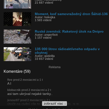
21 687 videní
Moment, keď samovražedný dron Šáhid-136
Autor: hokejka
1 565 videní
Ruské zverstvá: Raketový útok na Dnipro
Autor: angerfistt
1 157 videní
135 000 litrov rádioaktívneho odpadu v
obytnej
Autor: godzilla
33 657 videní
Reklama
Komentáre (59)
five pred 2 mesiacmi a 1 t
A I
klobucnik pred 2 mesiacmi a 2 t
asi tam ukrýval nejaké tanky..
jenour87 pred 2 mesiacmi a 2 t
zobraziť viac ↓
útočit na civilní cíle to by těm zmrdům šlo. 🤜🤜