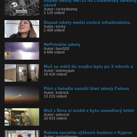
Dopad rakety 9M723 na Charkovský tankový
závod
Autor: rocketbunny
2 125 videní
Dopad rakety medzi civilnú infraštruktúru
Autor: tricky
1 408 videní
NePristátie rakety
Autor: havi102
4 686 videní
Muž sa vrátil do svojho bytu po 3 rokoch a
Autor: tommygun
10 416 videní
Pilot z lietadla natočil štart rakety Falcon
Autor: kobrick
13 215 videní
Muž z Brna si urobil z bytu smradľavý brloh
Autor: antverti
32 833 videní
Raketa zasiahla výškovú budovu v Kyjeve
Autor: rocketbunny