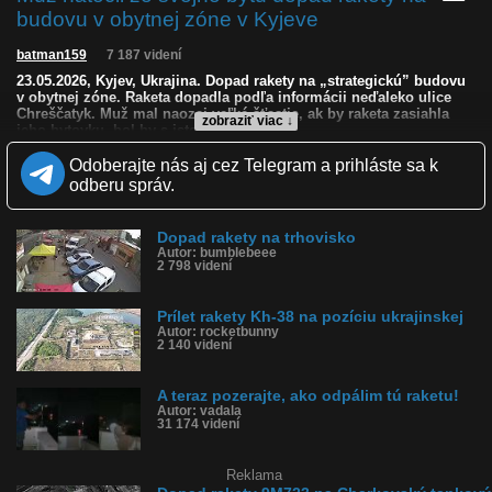
budovu v obytnej zóne v Kyjeve
batman159
7 187 videní
23.05.2026, Kyjev, Ukrajina. Dopad rakety na „strategickú” budovu
v obytnej zóne. Raketa dopadla podľa informácii neďaleko ulice
Chreščatyk. Muž mal naozaj veľké šťastie, ak by raketa zasiahla
zobraziť viac ↓
jeho bytovku, bol by s istotou mŕtvy.
Odoberajte nás aj cez Telegram a prihláste sa k
Kvalita:
HD
NQ
LQ
odberu správ.
Zverejnené: 25.5.2026 21:25
Krajina: Ukrajina 🇺🇦
Páči sa: 70% (23 hlasov)
Obľúbené: 1
Dopad rakety na trhovisko
Autor: bumblebeee
Komentárov: 59
2 798 videní
Dľžka: 0:57
Kategória: šokujúce
Tagy: orešnik, raketový útok na kyjev, kyjev, vojna, ukrajina
Prílet rakety Kh-38 na pozíciu ukrajinskej
História sledovanosti videa:
Autor: rocketbunny
2 140 videní
A teraz pozerajte, ako odpálim tú raketu!
Autor: vadala
31 174 videní
Reklama