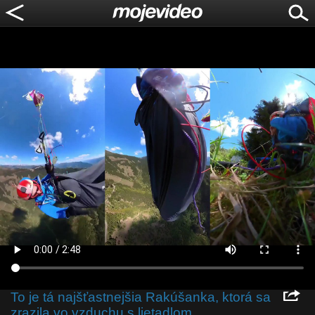
To je tá najšťastnejšia Rakúšanka, ktorá sa
zrazila vo vzduchu s lietadlom