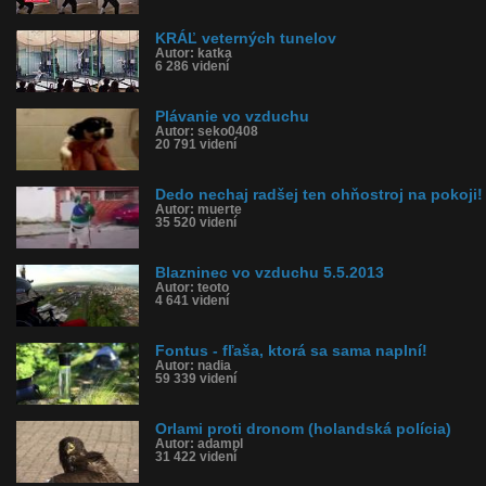
KRÁĽ veterných tunelov
Autor: katka
6 286 videní
Plávanie vo vzduchu
Autor: seko0408
20 791 videní
Dedo nechaj radšej ten ohňostroj na pokoji!
Autor: muerte
35 520 videní
Blazninec vo vzduchu 5.5.2013
Autor: teoto
4 641 videní
Fontus - fľaša, ktorá sa sama naplní!
Autor: nadia
59 339 videní
Orlami proti dronom (holandská polícia)
Autor: adampl
31 422 videní