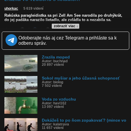
uhorkac
5 619 videní
Rakúska paragleidistka sa pri Zell Am See narodila po druhýkrát,
do jej padáka narazilo lietadlo, ale zvládla to a nezabila sa.
zobraziť viac ↓
Kvalita:
HD
NQ
LQ
Zverejnené: 26.5.2026 18:27
Odoberajte nás aj cez Telegram a prihláste sa k
Krajina: Rakúsko 🇦🇹
odberu správ.
Páči sa: 100% (21 hlasov)
Obľúbené: 3
Komentárov: 37
Zrazila moped
Dľžka: 2:48
Autor: buchnad
Kategória: šokujúce
20 897 videní
Tagy: zrazila s lietadlom, padák, lietadlo, pg, paraglide,
paragliding, nehoda, rakúsko
História sledovanosti videa:
Sokol myšiar a jeho úžasná schopnosť
Autor: biolog
7 502 videní
Voda zo vzduchu
Autor: havi102
13 097 videní
Dokážeš to po ňom zopakovať? (mince vo
Autor: kalatrava
11 657 videní