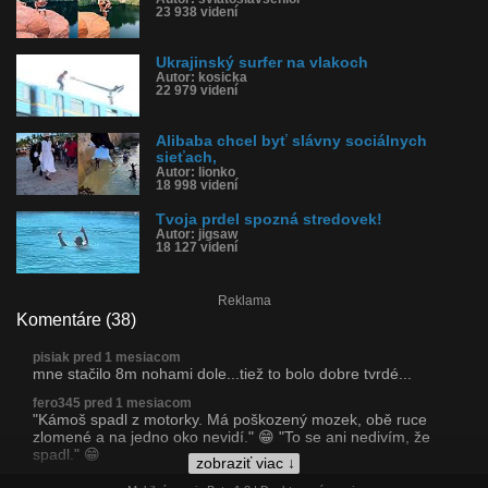
23 938 videní
Ukrajinský surfer na vlakoch
Autor: kosicka
22 979 videní
Alibaba chcel byť slávny sociálnych
sieťach,
Autor: lionko
18 998 videní
Tvoja prdel spozná stredovek!
Autor: jigsaw
18 127 videní
Reklama
Komentáre (38)
pisiak pred 1 mesiacom
mne stačilo 8m nohami dole...tiež to bolo dobre tvrdé...
fero345 pred 1 mesiacom
"Kámoš spadl z motorky. Má poškozený mozek, obě ruce
zlomené a na jedno oko nevidí." 😁 "To se ani nedivím, že
spadl." 😁
zobraziť viac ↓
efajka pred 1 mesiacom