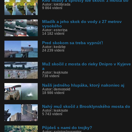
Keď mladý a sprostý ide skočiť z mosta do
Kategória: šokujúce
Autor: loktibrada
Tagy: skok do vody, most, fail, úraz, mal šťastie, nehoda,
9 864 videní
adrenalín, more, skákal
História sledovanosti videa:
Mladík a jeho skok do vody z 27 metrov
vysokého
Autor: esterina
14 182 videní
Pred skokom sa treba vypnúť!
Autor: kedzbe
24 239 videní
Muž skočil z mosta do rieky Dnipro v Kyjeve
a
Autor: leaknute
738 videní
Našli jedného hlupáka, ktorý nakoniec aj
Autor: demonoid
18 986 videní
Nahý muž skočil z Brooklynského mosta do
Autor: leaknute
5 743 videní
Pôjdeš s nami do trojky?
Autor: sviatoslavsenior