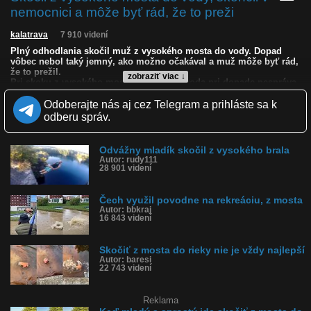
nemocnici a môže byť rád, že to preži
kalatrava
7 910 videní
Plný odhodlania skočil muž z vysokého mosta do vody. Dopad
vôbec nebol taký jemný, ako možno očakával a muž môže byť rád,
že to prežil.
zobraziť viac ↓
Pri skoku z vysokého mosta do vody sa voda pri dopade nespráva
ako „mäkký vankúš“. Hlavný problém nie je samotné povrchové
napätie hladiny, ale prudké spomalenie tela. Voda je takmer
Odoberajte nás aj cez Telegram a prihláste sa k
nestlačiteľná a pri veľkej rýchlosti nestihne pred telom uhnúť.
odberu správ.
Preto môže hladina pôsobiť podobne ako tvrdý náraz.
Často pri takýchto skokoch dochádza k zlomeninám nôh, panvy
Odvážny mladík skočil z vysokého brala
alebo rebier, poraneniam chrbtice a miechy, otrasom mozgu,
Autor: rudy111
bezvedomiu, vnútornému krvácaniu, vyrazenému dychu, kŕčom
28 901 videní
alebo utopeniu. Mimoriadne nebezpečný je dopad hlavou alebo
hrudníkom/bruchom, pretože veľká plocha tela naraz zastaví
pohyb a sila sa prenesie do orgánov, krku a chrbtice. Odborné
Čech využil povodne na rekreáciu, z mosta
zdroje upozorňujú, že skoky a skákanie hlavou do vody patria
Autor: bbkraj
medzi príčiny vážnych poranení krčnej chrbtice a miechy, najmä
16 843 videní
pri neznámej hĺbke alebo náraze na dno.
Skočiť z mosta do rieky nie je vždy najlepší
Kvalita:
HD
NQ
LQ
Autor: baresi
Zverejnené: 30.6.2026 21:04
22 743 videní
Páči sa: 60% (20 hlasov)
Obľúbené: 1
Komentárov: 38
Reklama
Dľžka: 0:37