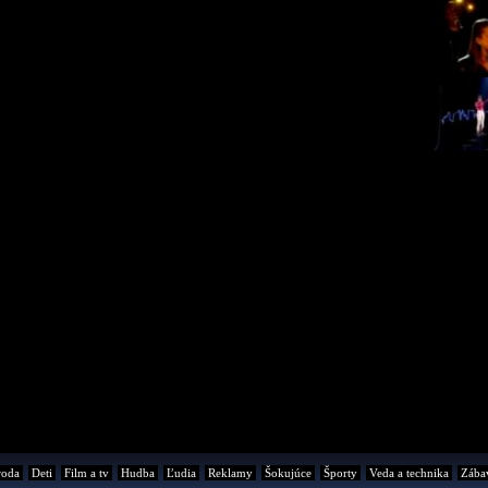
roda
Deti
Film a tv
Hudba
Ľudia
Reklamy
Šokujúce
Športy
Veda a technika
Zába