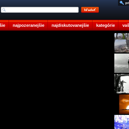
pr
šie
najpozeranejšie
najdiskutovanejšie
kategórie
vaš