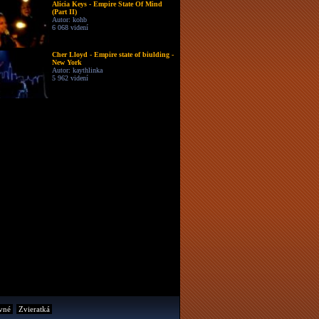
Alicia Keys - Empire State Of Mind
(Part II)
Autor: kohb
6 068 videní
Cher Lloyd - Empire state of biulding -
New York
Autor: kaythlinka
5 962 videní
vné
Zvieratká