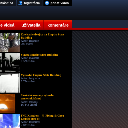
ihlásiť sa
registrácia
pridať video
e videá
užívatelia
komentáre
Zatýkanie dvojice na Empire State
Building
Autor: leaknute
207 videní
Stavba Empire State Building
Autor: massacre
6 526 videní
Výstavba Empire State Building
Autor: benyxxxx
5 734 videní
Skutočné rozmery výbuchu
termonukleárnej
Autor: stefanis
16 443 videní
FNC Kingdom - N. Flying & Choa -
Empire state of
Autor: lordmmx
2 839 videní