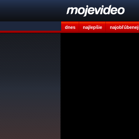
dnes
najlepšie
najobľúbenej