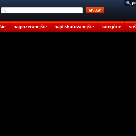
pr
šie
najpozeranejšie
najdiskutovanejšie
kategórie
vaš