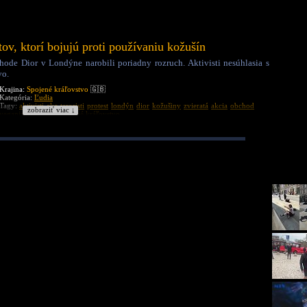
tov, ktorí bojujú proti používaniu kožušín
hode Dior v Londýne narobili poriadny rozruch. Aktivisti nesúhlasia s
vo.
Krajina:
Spojené kráľovstvo
🇬🇧
Kategória:
Ľudia
Tagy:
aktivisti
eko teroristi
protest
londýn
dior
kožušiny
zvieratá
akcia
obchod
zobraziť viac ↓
veganizmus
zasah
spojené kráľovstvo