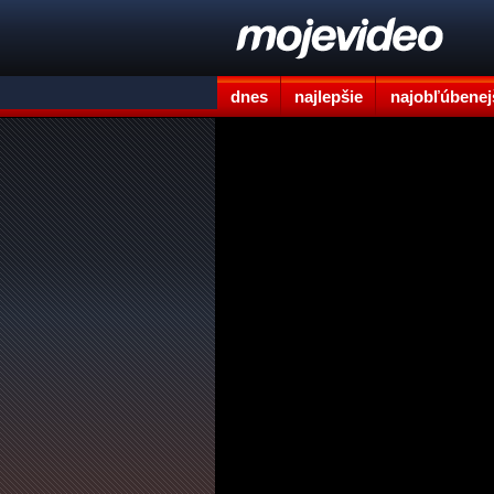
dnes
najlepšie
najobľúbenej