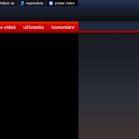
ihlásiť sa
registrácia
pridať video
e videá
užívatelia
komentáre