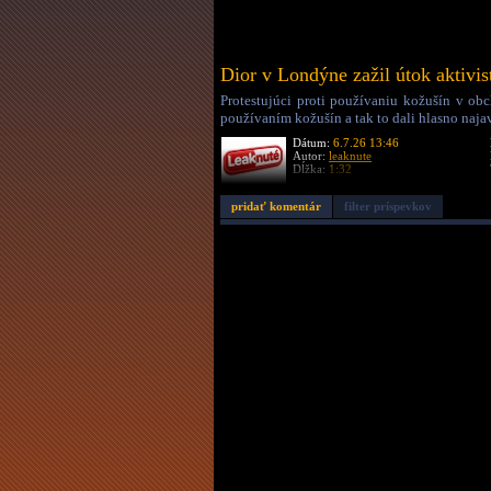
Dior v Londýne zažil útok aktivis
Protestujúci proti používaniu kožušín v obc
používaním kožušín a tak to dali hlasno naja
Dátum:
6.7.26 13:46
Autor:
leaknute
Dĺžka:
1:32
pridať komentár
filter príspevkov