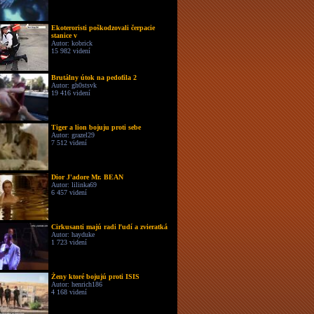
Ekoteroristi poškodzovali čerpacie
stanice v
Autor: kobrick
15 982 videní
Brutálny útok na pedofila 2
Autor: gh0stsvk
19 416 videní
Tiger a lion bojuju proti sebe
Autor: grazel29
7 512 videní
Dior J'adore Mr. BEAN
Autor: lilinka69
6 457 videní
Cirkusanti majú radi ľudí a zvieratká
Autor: hayduke
1 723 videní
Ženy ktoré bojujú proti ISIS
Autor: henrich186
4 168 videní