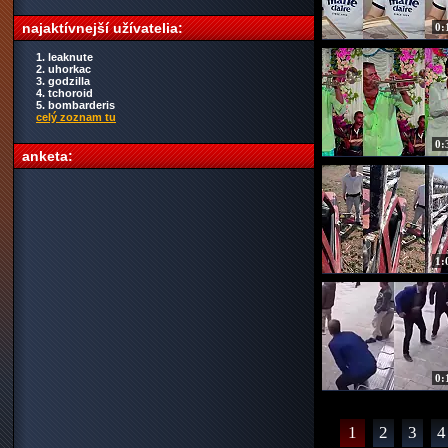
najaktívnejší užívatelia:
0:
1. leaknute
2. uhorkac
3. godzilla
4. tchoroid
5. bombarderis
celý zoznam tu
0:
anketa:
1:
0:
1
2
3
4