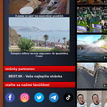
1:
A máme tu opäť ten nenávidený pondelok
Koníček môj, trošku 
0:
Šokujúce zábery invázie migrantov do španielskej
Ceuty
Taká štandardná cestná p
0:
stránky partnerov:
BEST.SK - Vaša najlepšia stránka
staňte sa našimi fanúšikmi:
0: