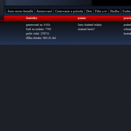
Auto-moto-lietadlá
Animované
Cestovanie a príroda
Deti
Film a tv
Hudba
Ľudia
štatistiky
pomoc
pravi
generované za: 0.02s
často kladené otázky
podmi
ľudí na stránke: 7705
stratené heslo?
ochra
počet videí: 270711
konta
dĺžka obsahu: 903.25 dní