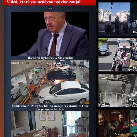
Videá, ktoré vás nedávno najviac zaujali
>>
0:
Richard Rybníček o Slovensku
Španielsko inštalovalo plávajú
proti migrantom z
0:
0:
Elektrické SUV vybuchlo na nabíjacej stanici v Číne
po poruche batérie
Tri po sebe nasledujúce nehody n
kvôli silným d