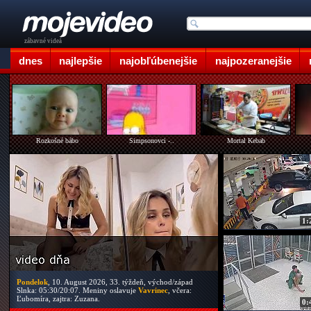
zábavné videá
dnes
najlepšie
najobľúbenejšie
najpozeranejšie
Rozkošné bábo
Simpsonovci -..
Mortal Kebab
1:
Pondelok
, 10. August 2026, 33. týždeň, východ/západ
Slnka: 05:30/20:07. Meniny oslavuje
Vavrinec
, včera:
Ľubomíra, zajtra: Zuzana.
0: