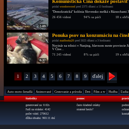
Komunistická Čína dokáže postaviť 
pridal
woodoowood
pred 2375 dňami a 13 hodinami
"Demokratická" kolónia Slovensko mešká s Rázsochami 30
26 456 videní
94% sa páči
18 x obľ
2:09
Ponuka psov na konzumáciu na čínsk
pridal
marlborka20
pred 5025 dňami a 3 hodinami
Novinár na tržnici v Nanjing, hlavnom meste provincie J
V Číne...
71 245 videní
8% sa páči
19 x obľ
0:37
1
2
3
4
5
6
7
8
9
ďalej
Auto-moto-lietadlá
Animované
Cestovanie a príroda
Deti
Film a tv
Hudba
Ľudia
štatistiky
pomoc
pravi
generované za: 0.02s
často kladené otázky
podmi
ľudí na stránke: 4142
stratené heslo?
ochra
počet videí: 270612
konta
dĺžka obsahu: 903.11 dní