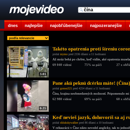
dnes
najlepšie
najobľúbenejšie
najpozeranejšie
Takéto opatrenia proti šíreniu cor
pridal
mymo
pred 2336 dňami a 11 hodinami
Až mráz behá po chrbte, keď vidíte, aké opatrenia musela 
69 040 videní
75% sa páči
27 x obľ
3:01
Pane akú peknú dcérku máte! (Čína
pridal
gomez321
pred 4254 dňami a 11 hodinami
Čína, krajina neobmedzených možností. Pripomenulo mi to
62 980 videní
69% sa páči
60 x obľ
0:35
Keď nevieš jazyk, dohovoríš sa aj 
pridal
shlukskywalker
pred 86 dňami a 10 hodinami
V reštaurácii v Číne nikto nevedel anglicky, tak to jedn