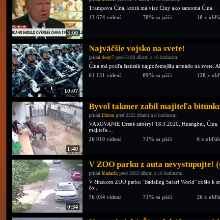
Trampova Čína, ktorá má viac Číny ako samotná Čína.
13 674 videní
78% sa páči
10 x obľ
3:00
Najväčšie vojsko na svete!
pridal
dony7
pred 5189 dňami a 16 hodinami
Čína má podľa štatistík najpočetnejšiu armádu na svete. 
61 151 videní
89% sa páči
128 x ob
10:07
Byvol takmer zabil majiteľa bitúnk
pridal
l3bron
pred 2322 dňami a 8 hodinami
VAROVANIE:Drsné zábery! 18.3.2020, Huangbei, Čína. B
majiteľa....
26 910 videní
71% sa páči
6 x obľú
1:40
V ZOO parku z auta nevystupujte! (
pridal
hladacik
pred 3663 dňami a 16 hodinami
V čínskom ZOO parku "Badaling Safari World" došlo k smr
čo...
76 034 videní
71% sa páči
26 x obľ
0:34