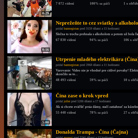
7 072 videní
100% sa páči
1 x obľú
0:29
Neprežeňte to cez sviatky s alkohol
pridal
bazmegistan
pred 3159 dňami a 15 hodinami
Slečna to trocha prehnala s alkoholom a potom už bola 
67 830 videní
94% sa páči
106 x ob
0:16
Utrpenie mladého elektrikára (Čína
pridal
bazmegistan
pred 2968 dňami a 11 hodinami
Varovanie: Video nie je vhodné pre citlivé povahy! Elek
skončilo sa to...
48 493 videní
59% sa páči
10 x obľ
1:36
Čína zase o krok vpred
pridal
joller
pred 5206 dňami a 17 hodinami
Ak si chcete zväčšiť prsia dámy, stačí zatiahnuť za kúzel
55 448 videní
78% sa páči
27 x obľ
5:00
Donalda Trampa - Čína (Čajna)
pridal
monssi
pred 3241 dňami a 13 hodinami