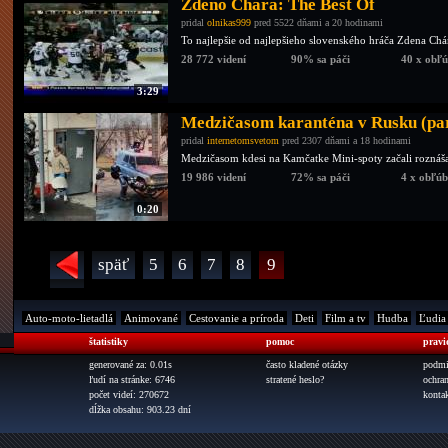
Zdeno Chara: The Best Of
pridal
olnikas999
pred 5522 dňami a 20 hodinami
To najlepšie od najlepšieho slovenského hráča Zdena Chá
28 772 videní
90% sa páči
40 x obľ
3:29
Medzičasom karanténa v Rusku (pa
pridal
internetomsvetom
pred 2307 dňami a 18 hodinami
Medzičasom kdesi na Kamčatke Mini-spoty začali roznáš
19 986 videní
72% sa páči
4 x obľú
0:20
späť
5
6
7
8
9
Auto-moto-lietadlá
Animované
Cestovanie a príroda
Deti
Film a tv
Hudba
Ľudia
štatistiky
pomoc
pravi
generované za: 0.01s
často kladené otázky
podmi
ľudí na stránke: 6746
stratené heslo?
ochra
počet videí: 270672
konta
dĺžka obsahu: 903.23 dní