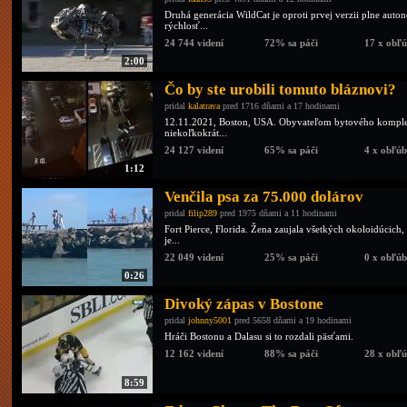
Druhá generácia WildCat je oproti prvej verzii plne au
rýchlosť...
24 744 videní
72% sa páči
17 x obľ
2:00
Čo by ste urobili tomuto bláznovi?
pridal
kalatrava
pred 1716 dňami a 17 hodinami
12.11.2021, Boston, USA. Obyvateľom bytového komplex
niekoľkokrát...
24 127 videní
65% sa páči
4 x obľú
1:12
Venčila psa za 75.000 dolárov
pridal
filip289
pred 1975 dňami a 11 hodinami
Fort Pierce, Florida. Žena zaujala všetkých okoloidúcich
je...
22 049 videní
25% sa páči
0 x obľú
0:26
Divoký zápas v Bostone
pridal
johnny5001
pred 5658 dňami a 19 hodinami
Hráči Bostonu a Dalasu si to rozdali päsťami.
12 162 videní
88% sa páči
28 x obľ
8:59