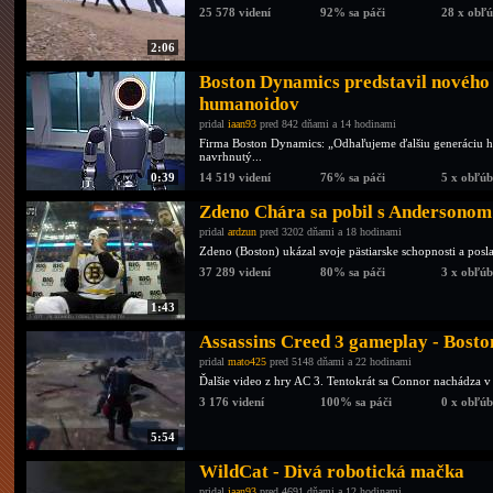
25 578 videní
92% sa páči
28 x obľ
2:06
Boston Dynamics predstavil nového 
humanoidov
pridal
iaan93
pred 842 dňami a 14 hodinami
Firma Boston Dynamics: „Odhaľujeme ďalšiu generáciu hu
navrhnutý...
0:39
14 519 videní
76% sa páči
5 x obľú
Zdeno Chára sa pobil s Andersonom
pridal
ardzun
pred 3202 dňami a 18 hodinami
Zdeno (Boston) ukázal svoje pästiarske schopnosti a posl
37 289 videní
80% sa páči
3 x obľú
1:43
Assassins Creed 3 gameplay - Bosto
pridal
mato425
pred 5148 dňami a 22 hodinami
Ďalšie video z hry AC 3. Tentokrát sa Connor nachádza 
3 176 videní
100% sa páči
0 x obľú
5:54
WildCat - Divá robotická mačka
pridal
iaan93
pred 4691 dňami a 12 hodinami