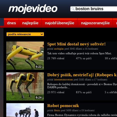
dnes
najlepšie
najobľúbenejšie
najpozeranejšie
Spot Mini dostal nový softvér!
pridal
uschiglas
pred 3045 dňami a 16 hodinami
Tak toto video odhaľuje pravú tvár robota Spot Mini.
21 769 videní
47% sa páči
10 x obľ
0:22
Dobrý psííík, nestrieľaj! (Robopes 
pridal
internetomsvetom
pred 3185 dňami a 17 hodinami
Robopes do každej domácnosti - povedali si v Boston Dy
DARPA podarilo...
23 971 videní
83% sa páči
5 x obľú
0:24
Robot pomocník
pridal
flexio
pred 5699 dňami a 19 hodinami
Firma Boston Dynamics vyvinula robota do tažkého terénu