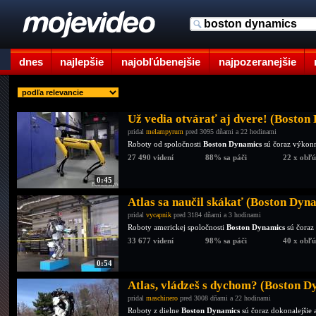
dnes
najlepšie
najobľúbenejšie
najpozeranejšie
Už vedia otvárať aj dvere! (Boston
pridal
melampyrum
pred 3095 dňami a 22 hodinami
Roboty od spoločnosti
Boston Dynamics
sú čoraz výkonne
27 490 videní
88% sa páči
22 x obľ
0:45
Atlas sa naučil skákať (Boston Dyn
pridal
vycapnik
pred 3184 dňami a 3 hodinami
Roboty americkej spoločnosti
Boston Dynamics
sú čoraz 
33 677 videní
98% sa páči
40 x obľ
0:54
Atlas, vládzeš s dychom? (Boston D
pridal
maschinero
pred 3008 dňami a 22 hodinami
Roboty z dielne
Boston Dynamics
sú čoraz dokonalejšie 