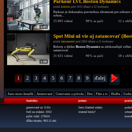
Parkour LVL Boston Dynamics
pridal
kobrick
pred 1813 dňami a 22 hodinami
Parkour je dokonalou previerkou obratnosti pre robotov 
roboti...
15 893 videní
90% sa páči
12 x obľ
1:05
Spot Mini už vie aj zatancovať (Bo
pridal
daturametel
pred 2850 dňami a 21 hodinami
Roboty z dielne
Boston Dynamics
sa zdokonaľujú veľmi 
zatancovať.
21 655 videní
90% sa páči
18 x obľ
1:08
1
2
3
4
5
6
7
8
9
ďalej
Auto-moto-lietadlá
Animované
Cestovanie a príroda
Deti
Film a tv
Hudba
Ľudia
štatistiky
pomoc
pravi
generované za: 0.01s
často kladené otázky
podmi
ľudí na stránke: 5953
stratené heslo?
ochra
počet videí: 270616
konta
dĺžka obsahu: 903.12 dní