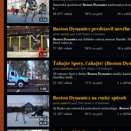
Americká spoločnosť
Boston Dynamics
zaoberajúca sa i
k...
46 637 videní
90% sa páči
39 x obľ
2:54
Boston Dynamics predstavil novéh
pridal
navody
pred 3446 dňami a 0 hodinou
Boston Dynamics
má ďalšieho robota menom Handle. Hand
Nový robot je...
37 588 videní
96% sa páči
30 x obľ
1:36
Ťahajte Spoty, ťahajte! (Boston Dy
pridal
maschinero
pred 2667 dňami a 19 hodinami
10 robotov Spot z dielne
Boston Dynamics
utiahlo kamió
Onedlho budú...
21 145 videní
71% sa páči
1 x obľú
1:06
Boston Dynamics na ruský spôsob
pridal
marko55
pred 2344 dňami a 19 hodinami
Aj Rusko má robotickú pokrokovú technológiu.
Boston 
21 207 videní
81% sa páči
1 x obľú
0:50