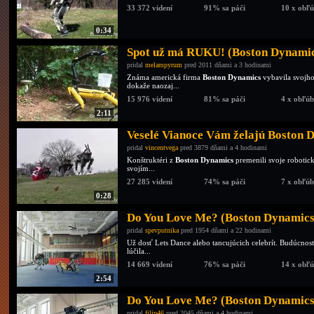
33 372 videní
91% sa páči
10 x obľ
0:34
Spot už má RUKU! (Boston Dynami
pridal
melampyrum
pred 2011 dňami a 3 hodinami
Známa americká firma
Boston Dynamics
vybavila svojho
dokaže naozaj...
15 976 videní
81% sa páči
4 x obľú
2:11
Veselé Vianoce Vám želajú Boston 
pridal
vincentvega
pred 3879 dňami a 4 hodinami
Konštruktéri z
Boston Dynamics
premenili svoje robotic
svojím...
27 285 videní
74% sa páči
7 x obľú
0:28
Do You Love Me? (Boston Dynamics
pridal
spevputnika
pred 1954 dňami a 22 hodinami
Už dosť Lets Dance alebo tancujúcich celebrít. Budúcnos
lúčila...
14 669 videní
76% sa páči
14 x obľ
2:54
Do You Love Me? (Boston Dynamics
pridal
filip46
pred 2045 dňami a 4 hodinami