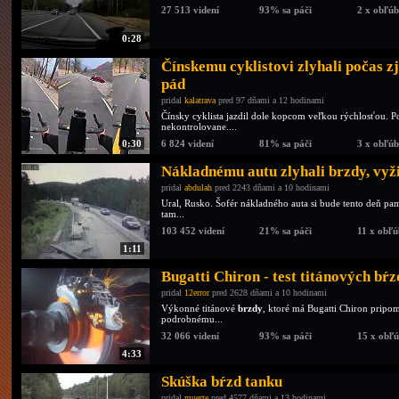
27 513 videní
93% sa páči
2 x obľú
0:28
Čínskemu cyklistovi zlyhali počas z
pád
pridal
kalatrava
pred 97 dňami a 12 hodinami
Čínsky cyklista jazdil dole kopcom veľkou rýchlosťou. P
nekontrolovane....
0:30
6 824 videní
81% sa páči
3 x obľú
Nákladnému autu zlyhali brzdy, vyži
pridal
abdulah
pred 2243 dňami a 10 hodinami
Ural, Rusko. Šofér nákladného auta si bude tento deň pam
tam...
103 452 videní
21% sa páči
11 x obľ
1:11
Bugatti Chiron - test titánových bŕz
pridal
12error
pred 2628 dňami a 10 hodinami
Výkonné titánové
brzdy
, ktoré má Bugatti Chiron pripo
podrobnému...
32 066 videní
93% sa páči
15 x obľ
4:33
Skúška bŕzd tanku
pridal
muerte
pred 4577 dňami a 13 hodinami