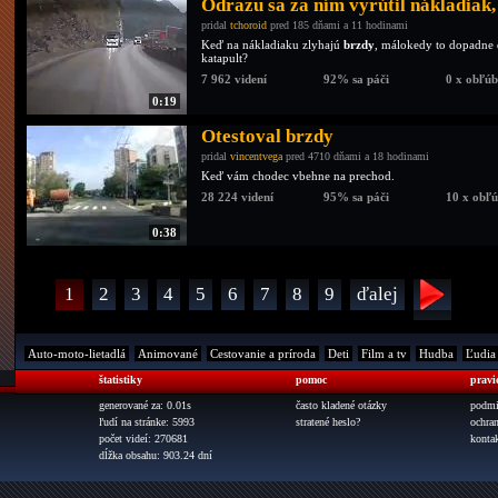
Odrazu sa za ním vyrútil nákladiak,
pridal
tchoroid
pred 185 dňami a 11 hodinami
Keď na nákladiaku zlyhajú
brzdy
, málokedy to dopadne 
katapult?
7 962 videní
92% sa páči
0 x obľú
0:19
Otestoval brzdy
pridal
vincentvega
pred 4710 dňami a 18 hodinami
Keď vám chodec vbehne na prechod.
28 224 videní
95% sa páči
10 x obľ
0:38
1
2
3
4
5
6
7
8
9
ďalej
Auto-moto-lietadlá
Animované
Cestovanie a príroda
Deti
Film a tv
Hudba
Ľudia
štatistiky
pomoc
pravi
generované za: 0.01s
často kladené otázky
podmi
ľudí na stránke: 5993
stratené heslo?
ochra
počet videí: 270681
konta
dĺžka obsahu: 903.24 dní