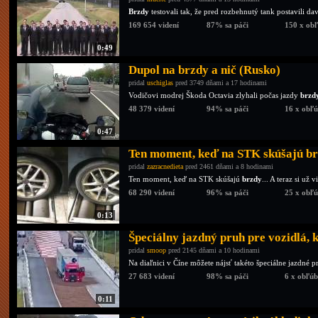
Brzdy
testovali tak, že pred rozbehnutý tank postavili dav
169 654 videní
87% sa páči
150 x ob
0:49
Dupol na brzdy a nič (Rusko)
pridal
uschiglas
pred 3749 dňami a 17 hodinami
Vodičovi modrej Škoda Octavia zlyhali počas jazdy
brzd
48 379 videní
94% sa páči
16 x obľ
0:47
Ten moment, keď na STK skúšajú br
pridal
zazracnedieta
pred 2461 dňami a 8 hodinami
Ten moment, keď na STK skúšajú
brzdy
... A teraz si už v
68 290 videní
96% sa páči
25 x obľ
0:13
Špeciálny jazdný pruh pre vozidlá, 
pridal
smoop
pred 2145 dňami a 10 hodinami
Na diaľnici v Číne môžete nájsť takéto špeciálne jazdné 
27 683 videní
98% sa páči
6 x obľú
0:11