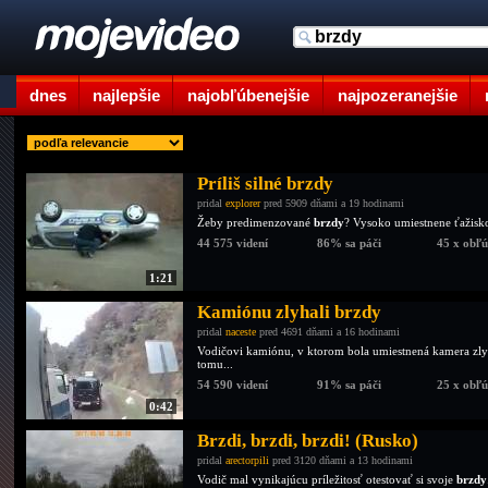
dnes
najlepšie
najobľúbenejšie
najpozeranejšie
Príliš silné brzdy
pridal
explorer
pred 5909 dňami a 19 hodinami
Žeby predimenzované
brzdy
? Vysoko umiestnene ťažisko
44 575 videní
86% sa páči
45 x obľ
1:21
Kamiónu zlyhali brzdy
pridal
naceste
pred 4691 dňami a 16 hodinami
Vodičovi kamiónu, v ktorom bola umiestnená kamera zly
tomu...
54 590 videní
91% sa páči
25 x obľ
0:42
Brzdi, brzdi, brzdi! (Rusko)
pridal
arectorpili
pred 3120 dňami a 13 hodinami
Vodič mal vynikajúcu príležitosť otestovať si svoje
brzdy