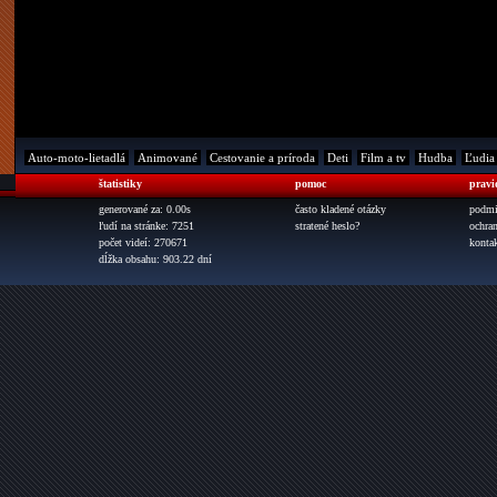
Auto-moto-lietadlá
Animované
Cestovanie a príroda
Deti
Film a tv
Hudba
Ľudia
štatistiky
pomoc
pravi
generované za: 0.00s
často kladené otázky
podmi
ľudí na stránke: 7251
stratené heslo?
ochra
počet videí: 270671
konta
dĺžka obsahu: 903.22 dní