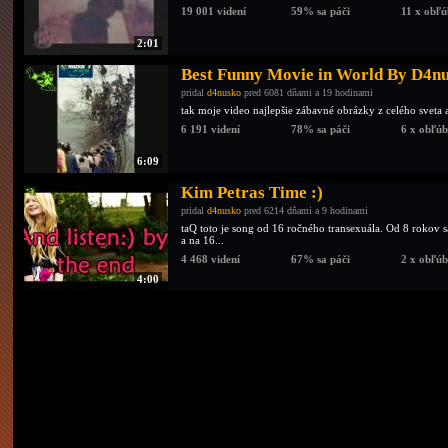
19 001 videní
59% sa páči
11 x obľ
2:01
Best Funny Movie in World By D4n
pridal
d4nusko
pred 6081 dňami a 19 hodinami
tak moje video najlepšie zábavné obrázky z celého sveta a t
6 191 videní
78% sa páči
6 x obľú
6:09
Kim Petras Time :)
pridal
d4nusko
pred 6214 dňami a 9 hodinami
taQ toto je song od 16 ročného transexuála. Od 8 rokov 
a na 16...
4 468 videní
67% sa páči
2 x obľú
4:00