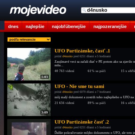
dnes
najlepšie
najobľúbenejšie
najpozeranejšie
UFO Partizánske, časť .1
pridal
d4nusko
pred 6251 dňami a 5 hodinami
Zaujímavé veci sa začali diať v PE potom ako sa zjavilo 
mňa...
40 763 videní
61% sa páči
15 x obľ
1:03
UFO - Nie sme tu sami
pridal
d4nusko
pred 6079 dňami a 7 hodinami
môj malý dokument a zostrih toho najlepšieho o UFO na
21 656 videní
89% sa páči
16 x obľ
3:09
UFO Partizánske časť .2
pridal
d4nusko
pred 6251 dňami a 5 hodinami
Ďalšie pokračovanie môjho dokumentu o UFO, ale toto je