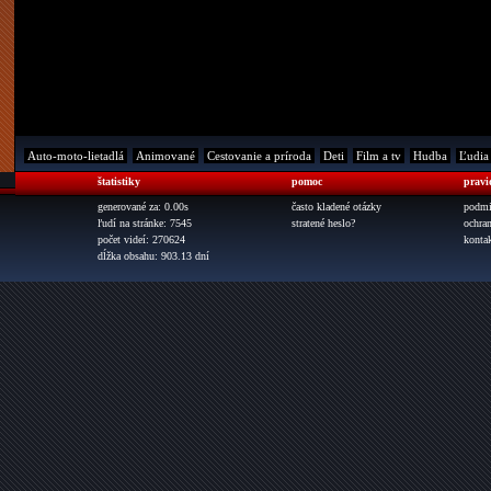
Auto-moto-lietadlá
Animované
Cestovanie a príroda
Deti
Film a tv
Hudba
Ľudia
štatistiky
pomoc
pravi
generované za: 0.00s
často kladené otázky
podmi
ľudí na stránke: 7545
stratené heslo?
ochra
počet videí: 270624
konta
dĺžka obsahu: 903.13 dní