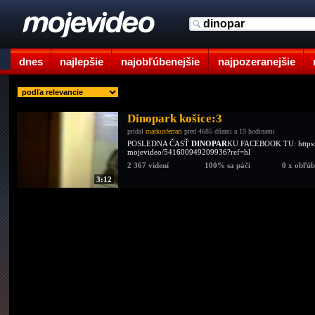
dnes
najlepšie
najobľúbenejšie
najpozeranejšie
Dinopark košice:3
pridal
markusferrari
pred 4685 dňami a 19 hodinami
POSLEDNA ČASŤ
DINOPAR
KU FACEBOOK TU: https:/
mojevideo/541600949209936?ref=hl
2 367 videní
100% sa páči
0 x obľú
3:12