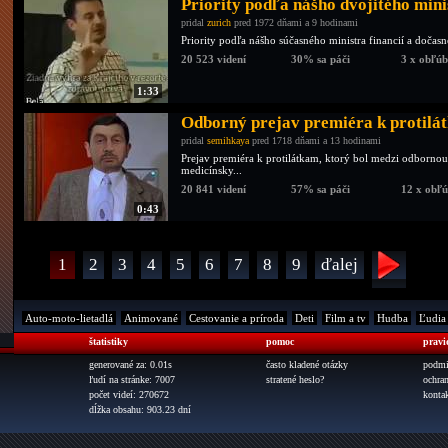
Priority podľa nášho dvojitého min
pridal
zurich
pred 1972 dňami a 9 hodinami
Priority podľa nášho súčasného ministra financií a dočasn
20 523 videní
30% sa páči
3 x obľú
1:33
Odborný prejav premiéra k protilá
pridal
semihkaya
pred 1718 dňami a 13 hodinami
Prejav premiéra k protilátkam, ktorý bol medzi odborno
medicínsky...
20 841 videní
57% sa páči
12 x obľ
0:43
1
2
3
4
5
6
7
8
9
ďalej
Auto-moto-lietadlá
Animované
Cestovanie a príroda
Deti
Film a tv
Hudba
Ľudia
štatistiky
pomoc
pravi
generované za: 0.01s
často kladené otázky
podmi
ľudí na stránke: 7007
stratené heslo?
ochra
počet videí: 270672
konta
dĺžka obsahu: 903.23 dní