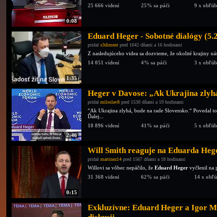
25 666 videní
25% sa páči
9 x obľú
0:08
Eduard Heger - Sobotné dialógy (5.
pridal
s3diment
pred 1642 dňami a 16 hodinami
Z nasledujúceho videa sa dozvieme, že okolité krajiny ná
14 051 videní
4% sa páči
3 x obľú
1:35
Heger v Davose: „Ak Ukrajina zlyhá
pridal
miloslav8
pred 1530 dňami a 19 hodinami
“Ak Ukrajina zlyhá, bude na rade Slovensko.“ Povedal 
Ďalej...
18 896 videní
41% sa páči
5 x obľú
2:46
Will Smith reaguje na Eduarda Heg
pridal
martinez14
pred 1567 dňami a 18 hodinami
Willovi sa vôbec nepáčilo, že
Eduard Heger
vyčlenil na
31 368 videní
62% sa páči
14 x obľ
0:15
Exkluzívne: Eduard Heger a Igor M