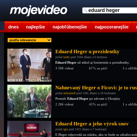
dnes
najlepšie
najobľúbenejšie
najpozeranejšie
Eduard Heger u prezidentky
pridal
lurdy
pred 1944 dňami a 0 hodinou
Eduard Heger
už stihol aj fototermín u prezidentky.
3 508 videní
67% sa páči
1 x obľú
0:32
Nahnevaný Heger o Ficovi: je to ru
pridal
miloslav8
pred 1581 dňami a 18 hodinami
Premiér
Eduard Heger
po návrate z Ukrajiny
2 286 videní
43% sa páči
1 x obľú
32:00
Eduard Heger a jeho výrok snov
pridal
igis
pred 1421 dňami a 7 hodinami
E.Heger odpovedá na otázku, ako to bude so zdražovaním