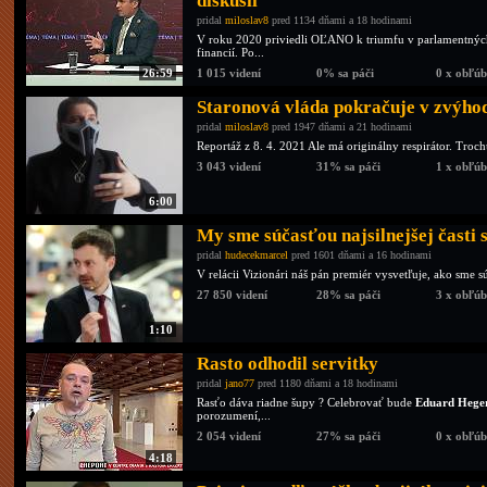
diskusii
pridal
miloslav8
pred 1134 dňami a 18 hodinami
V roku 2020 priviedli OĽANO k triumfu v parlamentných
financií. Po...
26:59
1 015 videní
0% sa páči
0 x obľú
Staronová vláda pokračuje v zvýhod
pridal
miloslav8
pred 1947 dňami a 21 hodinami
Reportáž z 8. 4. 2021 Ale má originálny respirátor. Tro
3 043 videní
31% sa páči
1 x obľú
6:00
My sme súčasťou najsilnejšej časti
pridal
hudecekmarcel
pred 1601 dňami a 16 hodinami
V relácii Vizionári náš pán premiér vysvetľuje, ako sme súča
27 850 videní
28% sa páči
3 x obľú
1:10
Rasto odhodil servitky
pridal
jano77
pred 1180 dňami a 18 hodinami
Rasťo dáva riadne šupy ? Celebrovať bude
Eduard Hege
porozumení,...
2 054 videní
27% sa páči
0 x obľú
4:18