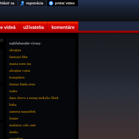
ihlásiť sa
registrácia
pridať video
e videá
užívatelia
komentáre
12)
najhľadanejšie výrazy:
ukrajina
fantozzi film
mama ozen ma
ukrajina vojna
kompilaris
farmar hlada zenu
rusko
dano drevo a turnaj mekyho žbirk
bitka
zamena manzeliek
frasier
mafstory cele casti
danko
angerfistt