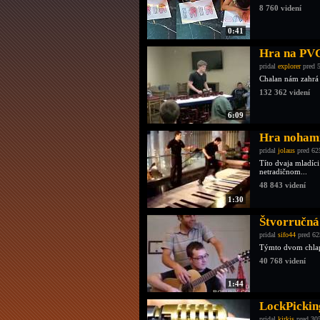
8 760 videní
0:41
Hra na PVC
pridal
explorer
pred 
Chalan nám zahrá 
132 362 videní
6:09
Hra nohami
pridal
jolaus
pred 62
Títo dvaja mladíc
netradičnom...
48 843 videní
1:30
Štvorručná 
pridal
sifo44
pred 62
Týmto dvom chlapí
40 768 videní
1:44
LockPickin
pridal
kirkis
pred 30