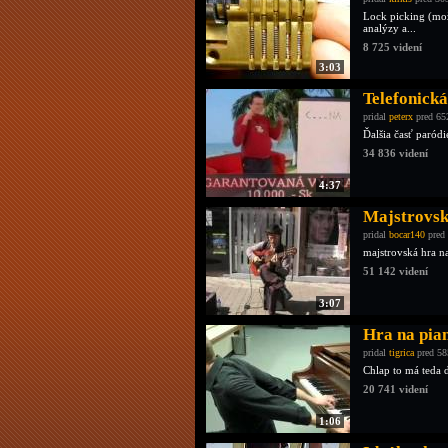
Lock picking (mož
analýzy a...
8 725 videní
3:03
Telefonická
pridal
peterx
pred 65
Ďalšia časť paród
34 836 videní
4:37
Majstrovsk
pridal
bocar140
pred 
majstrovská hra na
51 142 videní
3:07
Hra na pia
pridal
tigrica
pred 58
Chlap to má teda 
20 741 videní
1:06