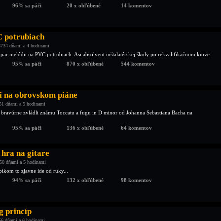
96% sa páči
20 x obľúbené
14 komentov
 potrubiach
5734 dňami a 4 hodinami
par melódii na PVC potrubiach. Asi absolvent inštalatérskej školy po rekvalifikačnom kurze.
95% sa páči
870 x obľúbené
544 komentov
 na obrovskom piáne
51 dňami a 5 hodinami
i bravúrne zvládli známu Toccatu a fugu in D minor od Johanna Sebastiana Bacha na
95% sa páči
136 x obľúbené
64 komentov
hra na gitare
50 dňami a 5 hodinami
kom to zjavne ide od ruky...
94% sa páči
132 x obľúbené
98 komentov
g princíp
56 dňami a 6 hodinami