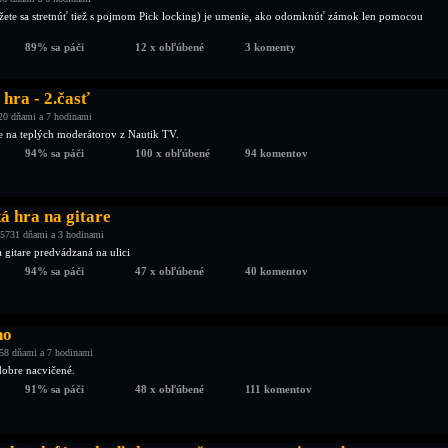
ete sa stretnúť tiež s pojmom Pick locking) je umenie, ako odomknúť zámok len pomocou
89% sa páči
12 x obľúbené
3 komenty
 hra - 2.časť
20 dňami a 7 hodinami
ie na teplých moderátorov z Nautik TV.
94% sa páči
100 x obľúbené
94 komentov
á hra na gitare
5731 dňami a 3 hodinami
 gitare predvádzaná na ulici
94% sa páči
47 x obľúbené
40 komentov
no
58 dňami a 7 hodinami
dobre nacvičené.
91% sa páči
48 x obľúbené
111 komentov