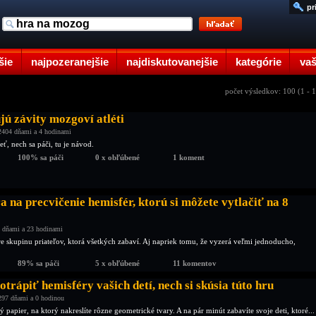
pr
šie
najpozeranejšie
najdiskutovanejšie
kategórie
vaš
počet výsledkov: 100 (1 - 
jú závity mozgoví atléti
2404 dňami a 4 hodinami
eť, nech sa páči, tu je návod.
100% sa páči
0 x obľúbené
1 koment
 na precvičenie hemisfér, ktorú si môžete vytlačiť na 8
 dňami a 23 hodinami
e skupinu priateľov, ktorá všetkých zabaví. Aj napriek tomu, že vyzerá veľmi jednoducho,
89% sa páči
5 x obľúbené
11 komentov
otrápiť hemisféry vašich detí, nech si skúsia túto hru
297 dňami a 0 hodinou
 papier, na ktorý nakreslíte rôzne geometrické tvary. A na pár minút zabavíte svoje deti, ktoré...