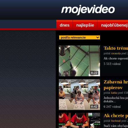
dnes
najlepšie
najobľúbenej
Takto trénu
pridal
cocacola
pred 
Ak chcete osprosti
5 513 videní
0:22
Zábavná hra
papierov
pridal
katka
pred 158
Jednoduchá hra pr
dokáže...
0:42
6 247 videní
Ak chcete p
pridal
buchnad
pred 
Stačí vám obyčajný