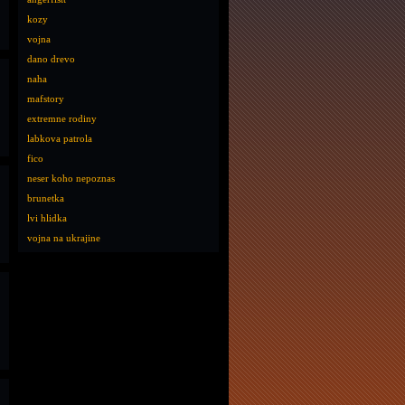
kozy
vojna
dano drevo
naha
mafstory
extremne rodiny
labkova patrola
fico
neser koho nepoznas
brunetka
lvi hlidka
vojna na ukrajine