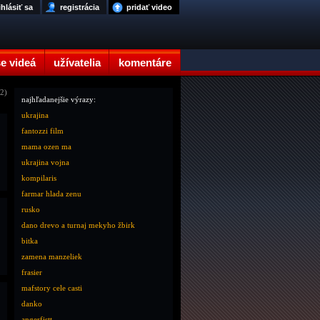
ihlásiť sa
registrácia
pridať video
e videá
užívatelia
komentáre
12)
najhľadanejšie výrazy:
ukrajina
fantozzi film
mama ozen ma
ukrajina vojna
kompilaris
farmar hlada zenu
rusko
dano drevo a turnaj mekyho žbirk
bitka
zamena manzeliek
frasier
mafstory cele casti
danko
angerfistt