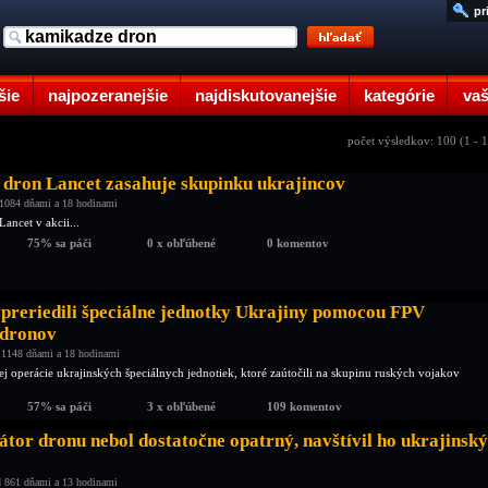
pr
šie
najpozeranejšie
najdiskutovanejšie
kategórie
vaš
počet výsledkov: 100 (1 - 
dron Lancet zasahuje skupinku ukrajincov
1084 dňami a 18 hodinami
Lancet v akcii...
75% sa páči
0 x obľúbené
0 komentov
preriedili špeciálne jednotky Ukrajiny pomocou FPV
 dronov
 1148 dňami a 18 hodinami
j operácie ukrajinských špeciálnych jednotiek, ktoré zaútočili na skupinu ruských vojakov
57% sa páči
3 x obľúbené
109 komentov
tor dronu nebol dostatočne opatrný, navštívil ho ukrajinský
 861 dňami a 13 hodinami