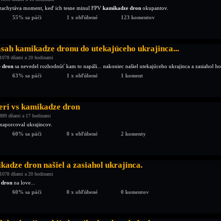
 zachytáva moment, keď ich tesne minul FPV
kamikadze dron
okupantov.
55% sa páči
1 x obľúbené
123 komentov
sah kamikadze dronu do utekajúceho ukrajinca...
1078 dňami a 20 hodinami
 dron
sa nevedel rozhodnúť kam to napáli... nakoniec našiel utekajúceho ukrajinca a zasiahol ho.
63% sa páči
1 x obľúbené
1 koment
eri vs kamikadze dron
889 dňami a 17 hodinami
naporcoval ukrajincov.
60% sa páči
0 x obľúbené
2 komenty
adze dron našiel a zasiahol ukrajinca.
1078 dňami a 20 hodinami
 dron
na love...
60% sa páči
0 x obľúbené
0 komentov