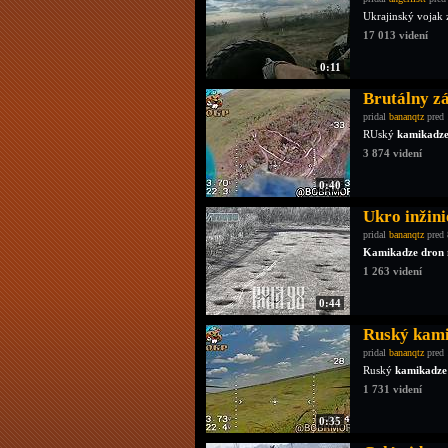
Ukrajinský vojak
17 013 videní
0:11
Brutálny zá
pridal
bananqtz
pred 
RUský
kamikadze
3 874 videní
0:40
Ukro inžini
pridal
bananqtz
pred 
Kamikadze dron
1 263 videní
0:44
Ruský kamik
pridal
bananqtz
pred 
Ruský
kamikadze
1 731 videní
0:35