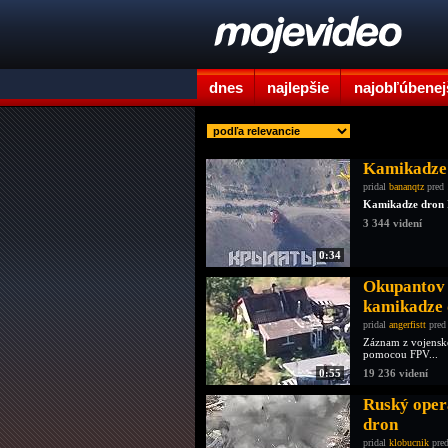
dnes
najlepšie
najobľúbenej
Kamikadze 
pridal
bananqtz
pred 
Kamikadze dron
3 344 videní
0:34
Okupantov 
kamikadze
pridal
angerfistt
pred
Záznam z vojenske
pomocou FPV...
0:55
19 236 videní
Ruský operá
dron
pridal
klobucnik
pred