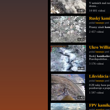
V sutinách mal ru
dronu...
1:07
14 601 videní
Ruský kamik
pridal
bananqtz
pred 
Priamy zásah
kam
2 457 videní
1:15
Ukro Willia
pridal
bananqtz
pred 
Ruský
kamikadze
Pravdepodobne...
3 176 videní
0:46
Likvidácia
pridal
bananqtz
pred 
0:20 ruky hore pr
pozdravuje a praje
1 597 videní
1:42
FPV kamika
pridal
angerfistt
pred