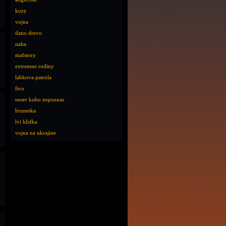
kozy
vojna
dano drevo
naha
mafstory
extremne rodiny
labkova patrola
fico
neser koho nepoznas
brunetka
lvi hlidka
vojna na ukrajine