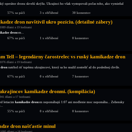
ský operátor dronu skvelú skrýšu. Ukrajinci ho však vystopovali počas toho, ako vymieňal
57% sa páči
3 x obľúbené
30 komentov
adze dron navštívil ukro pozíciu. (detailné zábery)
1089 dňami a 19 hodinami
ikadze dron
om...
67% sa páči
1 x obľúbené
0 komentov
m Tell – legendárny čarostrelec vs ruský kamikadze dron
1076 dňami a 19 hodinami
 dron
natrhol riť tupému ukrajincovi, ktorý sa ho snažil zostreliť až do poslednej chvíle.
67% sa páči
0 x obľúbené
7 komentov
 ukrajincov kamikadze dronmi. (kompilácia)
941 dňami a 17 hodinami
ed letiacim
kamikadze dron
om nepomáhajú 1:07 ani modlenie moc nepomáha... Zeliensky
...
55% sa páči
0 x obľúbené
0 komentov
dze dron našťastie minul
 1095 dňami a 18 hodinami