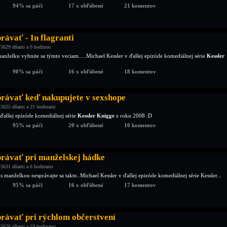
94% sa páči
17 x obľúbené
21 komentov
rávať - In flagranti
 5629 dňami a 0 hodinou
nželku vyhnite sa týmto veciam.....Michael Kessler v ďalšej epizóde komediálnej série
Kessler
90% sa páči
16 x obľúbené
18 komentov
právať keď nakupujete v sexshope
 5625 dňami a 21 hodinami
 ďalšej epizóde komediálnej série
Kessler Knigge
z roku 2008 :D
95% sa páči
20 x obľúbené
10 komentov
právať pri manželskej hádke
 5631 dňami a 6 hodinami
e s manželkou nesprávajte sa takto..Michael Kessler v ďalšej epizóde komediálnej série Kessler...
95% sa páči
16 x obľúbené
17 komentov
právať pri rýchlom občerstvení
 5626 dňami a 19 hodinami