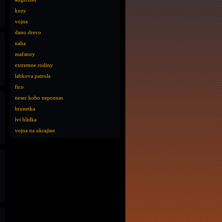
kozy
vojna
dano drevo
naha
mafstory
extremne rodiny
labkova patrola
fico
neser koho nepoznas
brunetka
lvi hlidka
vojna na ukrajine