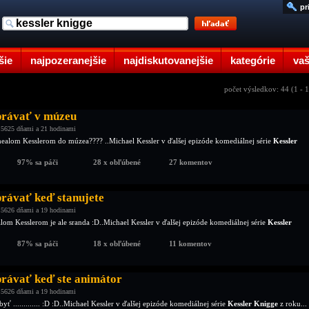
pr
šie
najpozeranejšie
najdiskutovanejšie
kategórie
vaš
počet výsledkov: 44 (1 - 
právať v múzeu
 5625 dňami a 21 hodinami
chealom Kesslerom do múzea???? ..Michael Kessler v ďalšej epizóde komediálnej série
Kessler
97% sa páči
28 x obľúbené
27 komentov
právať keď stanujete
 5626 dňami a 19 hodinami
lom Kesslerom je ale sranda :D..Michael Kessler v ďalšej epizóde komediálnej série
Kessler
87% sa páči
18 x obľúbené
11 komentov
právať keď ste animátor
 5626 dňami a 19 hodinami
yť ............. :D :D..Michael Kessler v ďalšej epizóde komediálnej série
Kessler Knigge
z roku...