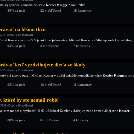
 ďalšej epizóde komediálnej série
Kessler Knigge
z roku 2008
89% sa páči
22 x obľúbené
18 komentov
právať na blšom thru
 5626 dňami a 19 hodinami
ečo od Kesslera na trhu???? ja asi toho jednorožca..Michael Kessler v ďalšej epizóde komediálnej..
93% sa páči
8 x obľúbené
7 komentov
právať keď vyzdvihujete dieťa zo školy
 5629 dňami a 21 hodinami
torý má takého otca....Michael Kessler v ďalšej epizóde komediálnej série
Kessler Knigge
z rok
95% sa páči
18 x obľúbené
11 komentov
, ktoré by ste nemali robiť
 5631 dňami a 19 hodinami
by som mohol aj vyskúšať :D :D ...Michael Kessler v ďalšej epizóde komediálnej série
Kessler
88% sa páči
8 x obľúbené
4 komenty