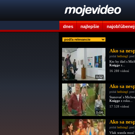
dnes
najlepšie
najobľúbenej
Ako sa nes
pridal
hellsing1
pred
Kto by išiel s Mi
Knigge
z...
16 280 videní
1:52
Ako sa nes
pridal
hellsing1
pred
Stanovať s Michea
Knigge
z roku...
17 528 videní
1:14
Ako sa nes
pridal
hellsing1
pred
Však sranda musí b