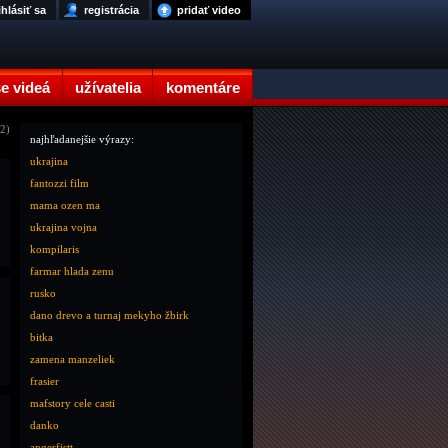
ihlásiť sa
registrácia
pridať video
e videá
užívatelia
komentáre
12)
najhľadanejšie výrazy:
ukrajina
fantozzi film
mama ozen ma
ukrajina vojna
kompilaris
farmar hlada zenu
rusko
dano drevo a turnaj mekyho žbirk
bitka
zamena manzeliek
frasier
mafstory cele casti
danko
angerfistt