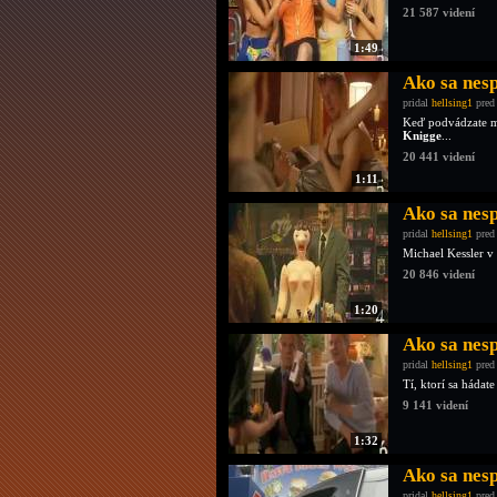
21 587 videní
1:49
Ako sa nesp
pridal
hellsing1
pred
Keď podvádzate ma
Knigge
...
20 441 videní
1:11
Ako sa nes
pridal
hellsing1
pred
Michael Kessler v
20 846 videní
1:20
Ako sa nes
pridal
hellsing1
pred
Tí, ktorí sa hádat
9 141 videní
1:32
Ako sa nes
pridal
hellsing1
pred