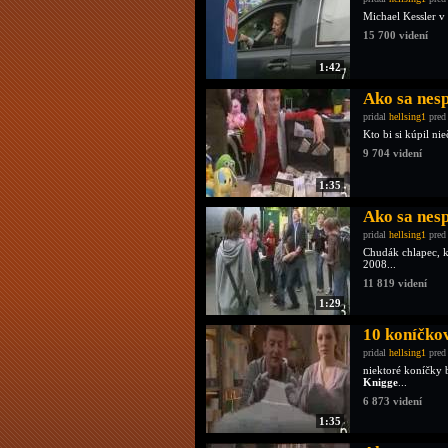
Michael Kessler v
15 700 videní
1:42
Ako sa nes
pridal
hellsing1
pred
Kto bi si kúpil ni
9 704 videní
1:35
Ako sa nes
pridal
hellsing1
pred
Chudák chlapec, k
2008...
11 819 videní
1:29
10 koníčkov
pridal
hellsing1
pred
niektoré koníčky 
Knigge
...
6 873 videní
1:35