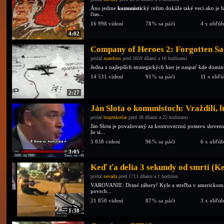
Áno jedine
komunisti
cký režim dokáže také veci ako je 
čias...
16 998 videní
78% sa páči
4 x obľú
4:02
Company of Heroes 2: Forgotten Sac
pridal
mareloss
pred 5059 dňami a 16 hodinami
Jedna z najlepších strategických hier je naspať kde domi
14 531 videní
91% sa páči
11 x obľ
2:27
Ján Slota o komunistoch: Vraždili, l
pridal
brajenkotlar
pred 38 dňami a 22 hodinami
Ján Slota je považovaný za kontroverznú postavu slovensk
že si...
5 038 videní
96% sa páči
6 x obľú
3:05
Keď ťa delia 3 sekundy od smrti (K
pridal
nevada
pred 1713 dňami a 1 hodinou
VAROVANIE: Drsné zábery! Kyle a streľba v americkom me
povrch...
21 850 videní
87% sa páči
3 x obľú
1:38