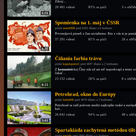
Zdroj:...
20 401 videní
83% sa páči
3 x obľú
1:51
Spomienka na 1. máj v ČSSR
pridal
mato0908
pred 6292 dňami a 0 hodinou
Prvomájová pieseň z čias socializmu. Kto z vás si ju pamä
37 291 videní
81% sa páči
26 x obľ
1:37
Číňania farbia trávu
pridal
kopulopulos1
pred 4897 dňami a 2 hodinami
Z
komunisti
ckej Číny nás už asi nič neprekvapí a tento 
čakať...
23 232 videní
26% sa páči
8 x obľú
0:55
Petrohrad, okno do Európy
pridal
bobrik96
pred 4079 dňami a 2 hodinami
Petrohrad sa radí právom medzi najkrajšie ruské a európs
bol...
26 042 videní
94% sa páči
40 x obľ
3:01
Spartakiáda zachytená metódou tilt
pridal
navody
pred 2845 dňami a 1 hodinou