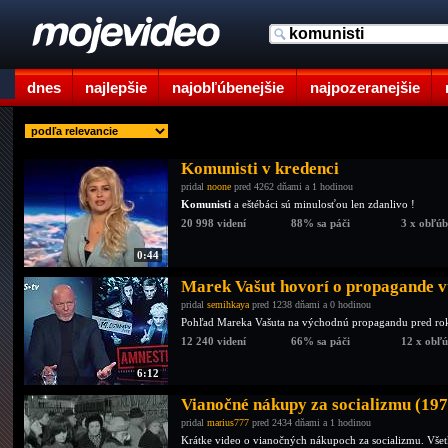
dnes
najlepšie
najobľúbenejšie
najpozeranejšie
Komunisti v kredenci
pridal
noone
pred 4262 dňami a 1 hodinou
Komunisti
a eštébáci sú minulosťou len zdanlivo !
20 998 videní
88% sa páči
3 x obľú
0:44
Marek Vašut hovorí o propagande v
pridal
semihkaya
pred 1238 dňami a 0 hodinou
Pohľad Mareka Vašuta na východnú propagandu pred roko
12 240 videní
66% sa páči
12 x obľ
6:12
Vianočné nákupy za socializmu (197
pridal
marius777
pred 2434 dňami a 1 hodinou
Krátke video o vianočných nákupoch za socializmu. Všetké