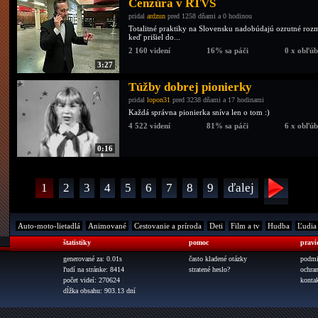
Cenzúra v RTVS
pridal
ardzun
pred 1258 dňami a 0 hodinou
Totalitné praktiky na Slovensku nadobúdajú ozrutné ro
keď prišiel do...
2 160 videní
16% sa páči
0 x obľú
3:27
Túžby dobrej pionierky
pridal
lopon31
pred 3238 dňami a 17 hodinami
Každá správna pionierka sníva len o tom :)
4 522 videní
81% sa páči
6 x obľú
0:16
1
2
3
4
5
6
7
8
9
ďalej
Auto-moto-lietadlá
Animované
Cestovanie a príroda
Deti
Film a tv
Hudba
Ľudia
štatistiky
pomoc
pravi
generované za: 0.01s
často kladené otázky
podmi
ľudí na stránke: 8414
stratené heslo?
ochra
počet videí: 270624
konta
dĺžka obsahu: 903.13 dní