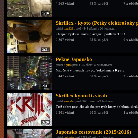
4 563 videní
79% sa páči
7 x obľú
1:16
Skrillex - kyoto (Petky elektrošoky
pridal
tom6261
pred 4545 dňami a 20 hodinami
Chlapec vyskúšal novú plávajúcu podlahu :D :D
2 897 videní
25% sa páči
0 x obľú
2:31
Pekné Japonsko
pridal
tigrica
pred 4195 dňami a 20 hodinami
Natočené v mestách Tokyo, Yokohama a
Kyoto
.
3 447 videní
80% sa páči
3 x obľú
2:31
Skrillex kyoto ft. sirah
pridal
greendex
pred 5021 dňami a 9 hodinami
Tiež dobra pesnička ale iba pre tých ktorý oblubuju skril
3 301 videní
80% sa páči
1 x obľú
3:20
Japonsko cestovanie (2015/2016)
pridal
golonko
pred 3753 dňami a 21 hodinami