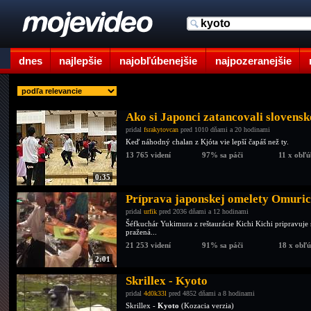
dnes
najlepšie
najobľúbenejšie
najpozeranejšie
Ako si Japonci zatancovali slovensk
pridal
fsrakytovcan
pred 1010 dňami a 20 hodinami
Keď náhodný chalan z Kjóta vie lepší čapáš než ty.
13 765 videní
97% sa páči
11 x obľ
0:35
Príprava japonskej omelety Omuric
pridal
urfik
pred 2036 dňami a 12 hodinami
Šéfkuchár Yukimura z reštaurácie Kichi Kichi pripravuje
pražená...
21 253 videní
91% sa páči
18 x obľ
2:01
Skrillex - Kyoto
pridal
4d0k33l
pred 4852 dňami a 8 hodinami
Skrillex -
Kyoto
(Kozacia verzia)