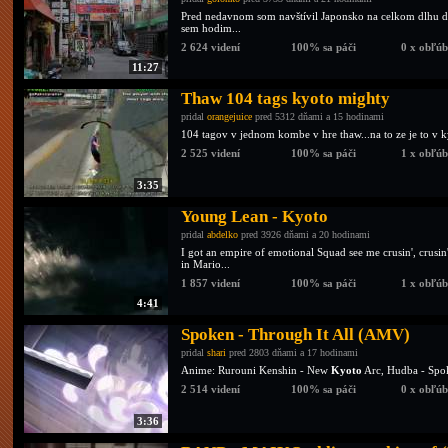
Pred nedavnom som navštívil Japonsko na celkom dlhu do
sem hodim...
2 624 videní
100% sa páči
0 x obľú
11:27
Thaw 104 tags kyoto mighty
pridal
orangejuice
pred 5312 dňami a 15 hodinami
104 tagov v jednom kombe v hre thaw...na to ze je to v k
2 525 videní
100% sa páči
1 x obľú
3:35
Young Lean - Kyoto
pridal
abdelko
pred 3926 dňami a 20 hodinami
I got an empire of emotional Squad see me crusin', crusi
in Mario...
1 857 videní
100% sa páči
1 x obľú
4:41
Spoken - Through It All (AMV)
pridal
shari
pred 2803 dňami a 17 hodinami
Anime: Rurouni Kenshin - New
Kyoto
Arc, Hudba - Spok
2 514 videní
100% sa páči
0 x obľú
3:36