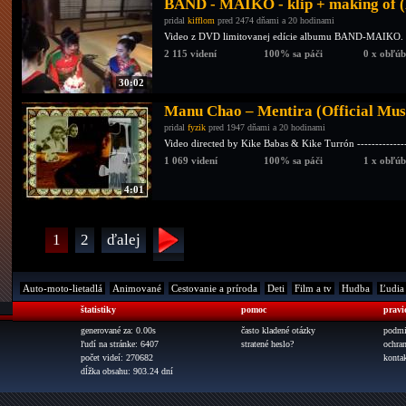
BAND - MAIKO - klip + making of 
pridal
kifflom
pred 2474 dňami a 20 hodinami
Video z DVD limitovanej edície albumu BAND-MAIKO.
2 115 videní
100% sa páči
0 x obľú
30:02
Manu Chao – Mentira (Official Mus
pridal
fyzik
pred 1947 dňami a 20 hodinami
Video directed by Kike Babas & Kike Turrón --------------
1 069 videní
100% sa páči
1 x obľú
4:01
1
2
ďalej
Auto-moto-lietadlá
Animované
Cestovanie a príroda
Deti
Film a tv
Hudba
Ľudia
štatistiky
pomoc
pravi
generované za: 0.00s
často kladené otázky
podmi
ľudí na stránke: 6407
stratené heslo?
ochra
počet videí: 270682
konta
dĺžka obsahu: 903.24 dní