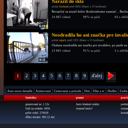
Narazil do skla
pridal
buchnad
pred 6902 dňami a 19 hodinami
Recepčný sa musel dobre škodoradostne zasmiať... Bacha
24 885 videní
98% sa páči
64 x obľ
0:19
Neodradila ho ani značka pre inval
pridal
zajacit
pred 2431 dňami a 15 hodinami
Chalana neodradila ani značka pre invalidov, po jazde na 
23 005 videní
91% sa páči
3 x obľú
0:11
1
2
3
4
5
6
7
8
9
ďalej
Auto-moto-lietadlá
Animované
Cestovanie a príroda
Deti
Film a tv
Hudba
Ľudia
štatistiky
pomoc
pravi
generované za: 1.12s
často kladené otázky
podmi
ľudí na stránke: 6056
stratené heslo?
ochra
počet videí: 270618
konta
dĺžka obsahu: 903.12 dní