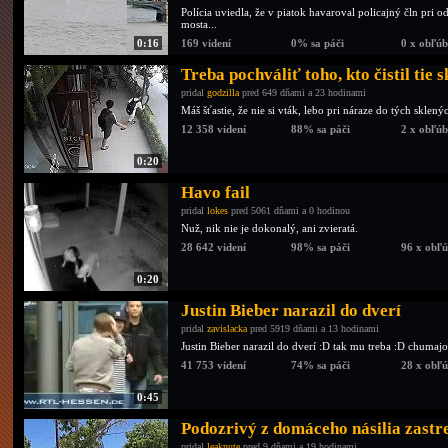
Polícia uviedla, že v piatok havaroval policajný čln pri 
mosta...
0:16
169 videní
0% sa páči
0 x obľú
Treba pochváliť toho, kto čistil tie s
pridal
godzilla
pred 649 dňami a 23 hodinami
Máš šťastie, že nie si vták, lebo pri náraze do tých sklený
12 358 videní
88% sa páči
2 x obľú
0:20
Havo fail
pridal
lokes
pred 5061 dňami a 0 hodinou
Nuž, nik nie je dokonalý, ani zvieratá.
28 642 videní
98% sa páči
96 x obľ
0:20
Justin Bieber narazil do dverí
pridal
zavislacka
pred 5919 dňami a 13 hodinami
Justin Bieber narazil do dverí :D tak mu treba :D chumaj
41 753 videní
74% sa páči
28 x obľ
0:45
Podozrivý z domáceho násilia zastr
pridal
leaknute
pred 9 dňami a 19 hodinami