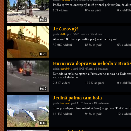
Podľa správ sa ozbrojený muž priznal príbuzným, že ak pol
189 videní
0% sa páči
0 x obľú
0:32
Je čarovný!
pridal
deflo
pred 5347 dňami a 3 hodinami
Ako keď škôlkara posadíte prvýkrát na bicykel.
30 062 videní
88% sa páči
63 x obľ
0:26
Hororová dopravná nehoda v Brati
pridal
pepo9941
pred 4005 dňami a 1 hodinou
Nehoda sa stala na zjazde z Prístavného mosta na Dolno
nezvládol riadenie...
2 317 videní
100% sa páči
0 x obľú
0:17
Jediná palma tam bola
pridal
buchnad
pred 1197 dňami a 19 hodinami
Toto pravdepodobne nebol skúsený rogalista. Trafiť jedi
14 430 videní
94% sa páči
12 x obľ
0:09