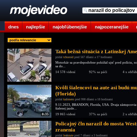
dnes
najlepšie
najobľúbenejšie
najpozeranejšie
Taká bežná situácia z Latinskej Am
pridal
tchoroid
pred 567 dňami a 17 hodinami
Motorkár sa pravdepodobne pokúšal ujsť pred políciu, no
sa do...
14 578 videní
92% sa páči
4 x obľú
0:29
Kvôli šialencovi na aute asi budú m
(Florida)
pridal
kalimero
pred 998 dňami a 18 hodinami
9.11.2023, BRANDON, Florida, USA. Dvaja zástupcovia š
šialenej jazde...
0:35
19 065 videní
37% sa páči
2 x obľú
Policajný čln narazil do mosta West
zranenia
pridal
leaknute
pred 7 dňami a 3 hodinami