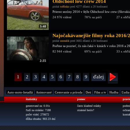
Oldschool low crew 2014
pridal
toffinko
pred 4277 dňami a 20 hodinami
Prierez sezóny 2014 v štýle Oldschool low crew (Slovak
24 976 videní
70% sa páči
27 x obľ
3:48
Najočakávanejšie filmy roka 2016/
pridal
unrealik
pred 3665 dňami a 20 hodinami
Poďme sa pozrieť, čo nás čaká v kinách v roku 2016 a 201
82 944 videní
69% sa páči
33 x obľ
2:35
1
2
3
4
5
6
7
8
9
ďalej
Auto-moto-lietadlá
Animované
Cestovanie a príroda
Deti
Film a tv
Hudba
Ľudia
štatistiky
pomoc
pravi
generované za: 0.01s
často kladené otázky
podmi
ľudí na stránke: 7188
stratené heslo?
ochra
počet videí: 270672
konta
dĺžka obsahu: 903.23 dní