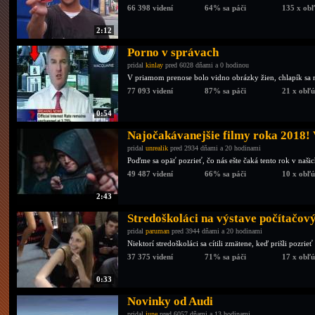
66 398 videní
64% sa páči
135 x ob
2:12
Porno v správach
pridal
kinlay
pred 6028 dňami a 0 hodinou
V priamom prenose bolo vidno obrázky žien, chlapík sa m
77 093 videní
87% sa páči
21 x obľ
0:54
Najočakávanejšie filmy roka 2018! 
pridal
unrealik
pred 2934 dňami a 20 hodinami
Poďme sa opäť pozrieť, čo nás ešte čaká tento rok v naši
49 487 videní
66% sa páči
10 x obľ
2:43
Stredoškoláci na výstave počítačov
pridal
paruman
pred 3944 dňami a 20 hodinami
Niektorí stredoškoláci sa cítili zmätene, keď prišli pozrieť
37 375 videní
71% sa páči
17 x obľ
0:33
Novinky od Audi
pridal
june
pred 6057 dňami a 13 hodinami