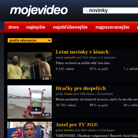
dnes
najlepšie
najobľúbenejšie
najpozeranejšie
Letné novinky v kinách
pridal
mattus94
pred 5593 dňami a 15 hodinami
Filmy na ktoré sa môžte tešiť toto leto.
6 145 videní
95% sa páči
7 x obľú
3:00
Hračky pre dospelých
pridal
12error
pred 2496 dňami a 20 hodinami
Rôzne produkty od rôznych tvorcov, niečo čo ste ešte nevi
34 702 videní
89% sa páči
48 x obľ
9:39
Jozef pre TV JOJ!
pridal
luboskii
pred 4823 dňami a 13 hodinami
VAROVANIE: Obsahuje vulgarizmy! Reportér Jozef hlása