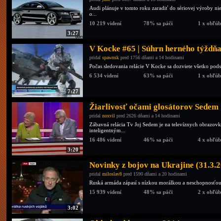
Audi plánuje v tomto roku zaradiť do sériovej výroby ni
o...
10 219 videní
78% sa páči
1 x obľú
3:27
V Kocke #65 | Súhrn herného týždň
pridal
spawnsk
pred 1756 dňami a 14 hodinami
Počas sledovania relácie V Kocke sa dozviete všetko pods
6 534 videní
63% sa páči
1 x obľú
7:27
Žiarlivosť očami glosátorov Sedem
pridal
noxvil
pred 2626 dňami a 14 hodinami
Zábavná relácia Tv Joj Sedem je na televíznych obrazovk
inteligentným...
16 486 videní
46% sa páči
4 x obľú
3:20
Novinky z bojov na Ukrajine (31.3.
pridal
miloslav8
pred 1590 dňami a 20 hodinami
Ruská armáda zápasí s nízkou morálkou a neschopnosťou ve
15 939 videní
48% sa páči
2 x obľú
3:02