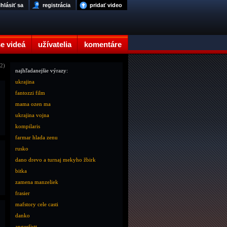
ihlásiť sa
registrácia
pridať video
e videá
užívatelia
komentáre
12)
najhľadanejšie výrazy:
ukrajina
fantozzi film
mama ozen ma
ukrajina vojna
kompilaris
farmar hlada zenu
rusko
dano drevo a turnaj mekyho žbirk
bitka
zamena manzeliek
frasier
mafstory cele casti
danko
angerfistt