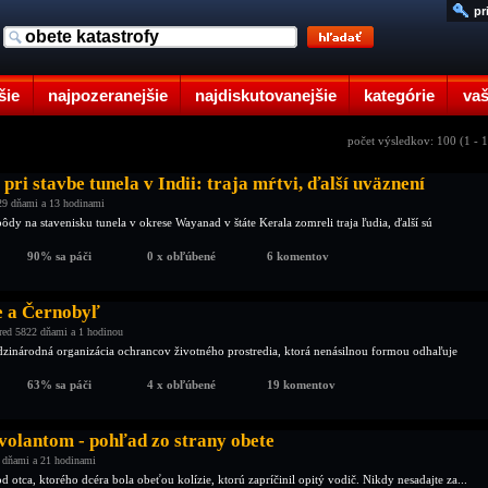
pr
šie
najpozeranejšie
najdiskutovanejšie
kategórie
vaš
počet výsledkov: 100 (1 - 
pri stavbe tunela v Indii: traja mŕtvi, ďalší uväznení
29 dňami a 13 hodinami
pôdy na stavenisku tunela v okrese Wayanad v štáte Kerala zomreli traja ľudia, ďalší sú
90% sa páči
0 x obľúbené
6 komentov
 a Černobyľ
red 5822 dňami a 1 hodinou
zinárodná organizácia ochrancov životného prostredia, ktorá nenásilnou formou odhaľuje
63% sa páči
4 x obľúbené
19 komentov
volantom - pohľad zo strany obete
 dňami a 21 hodinami
od otca, ktorého dcéra bola obeťou kolízie, ktorú zapríčinil opitý vodič. Nikdy nesadajte za...