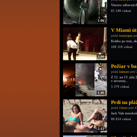
Viacero zábavných
81 340 videní
1:06
V Miami út
pridal
tommygun
pre
Krátko po tom, ako
108 110 videní
3:00
Požiar v b
pridal
leaknute
pred 
Z 12. na 13. júla
v severnej...
5 379 videní
1:46
Prdí na plá
pridal
12error
pred 4
Jack Vale tentokrá
80 834 videní
2:12