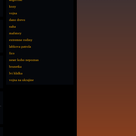
kozy
vojna
dano drevo
naha
mafstory
extremne rodiny
labkova patrola
fico
neser koho nepoznas
brunetka
lvi hlidka
vojna na ukrajine
.