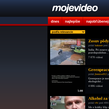
dnes
najlepšie
najobľúbenej
Zosuv pôdy 
pridal
leaknute
pred 
India. Pri zosuve 
pravdepodobne...
7 070 videní
0:26
Greenpeace
pridal
jbeemwe912
p
Greenpeace je med
ekologické...
4 086 videní
5:00
Alkohol za 
pridal
v4v
pred 4991
Ide o krátky klip 