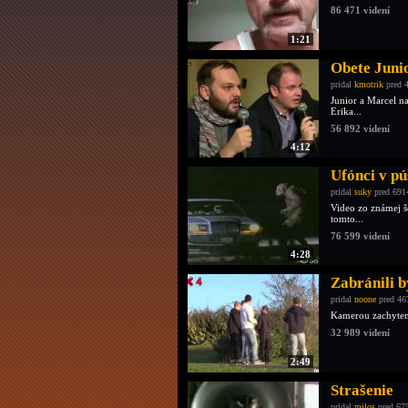
86 471 videní
1:21
Obete Juni
pridal
kmotrik
pred 
Junior a Marcel na
Erika...
56 892 videní
4:12
Ufónci v pú
pridal
suky
pred 691
Video zo známej šo
tomto...
76 599 videní
4:28
Zabránili b
pridal
noone
pred 46
Kamerou zachytená
32 989 videní
2:49
Strašenie
pridal
milos
pred 67