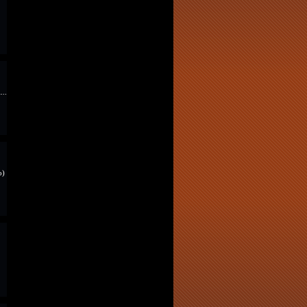
...
o)