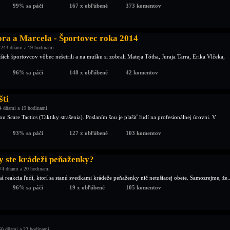
99% sa páči
167 x obľúbené
373 komentov
ora a Marcela - Športovec roka 2014
4243 dňami a 19 hodinami
šich športovcov vôbec nešetrili a na mušku si zobrali Mateja Tótha, Juraja Tarra, Erika Vlčeka,
96% sa páči
148 x obľúbené
42 komentov
šti
4 dňami a 19 hodinami
u Scare Tactics (Taktiky strašenia). Poslaním šou je plašiť ľudí na profesionálnej úrovni. V
93% sa páči
127 x obľúbené
103 komentov
y ste krádeži peňaženky?
74 dňami a 20 hodinami
 reakcia ľudí, ktorí sa stanú svedkami krádeže peňaženky nič netušiacej obete. Samozrejme, že..
96% sa páči
19 x obľúbené
105 komentov
50 dňami a 22 hodinami