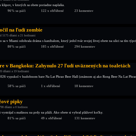
 klipov, v ktorých sa obete poriadne naplašia.
96% sa páči
122 x obľúbené
23 komentov
očil na ľudí zombie
d 5175 dňami a 21 hodinami
 sa v Miami odohrala dráma s kanibalom, ktorý jedol tvár svojej živej obete na ulici sa títo týpci
80% sa páči
105 x obľúbené
294 komentov
are v Bangkoku: Zahynulo 27 ľudí uväznených na toaletách
20 dňami a 19 hodinami
 2026 vypukol v hudobnom bare Na Lat Phrao Beer Hall (známom aj ako Rong Beer Na Lat Phra
58% sa páči
1 x obľúbené
18 komentov
žové pipky
798 dňami a 0 hodinou
t vystrájal s mašinou na prdy na pláži. Ako obete si vybral plážové kočky.
81% sa páči
49 x obľúbené
131 komentov