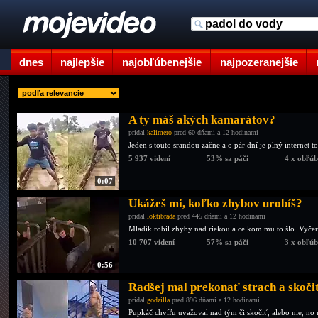
dnes
najlepšie
najobľúbenejšie
najpozeranejšie
A ty máš akých kamarátov?
pridal
kalimero
pred 60 dňami a 12 hodinami
Jeden s touto srandou začne a o pár dní je plný internet to
5 937 videní
53% sa páči
4 x obľú
0:07
Ukážeš mi, koľko zhybov urobíš?
pridal
loktibrada
pred 445 dňami a 12 hodinami
Mladík robil zhyby nad riekou a celkom mu to šlo. Vyčerpa
10 707 videní
57% sa páči
3 x obľú
0:56
Radšej mal prekonať strach a skoči
pridal
godzilla
pred 896 dňami a 12 hodinami
Pupkáč chvíľu uvažoval nad tým či skočiť, alebo nie, no n