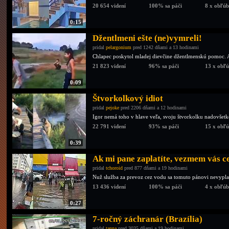
20 654 videní
100% sa páči
8 x obľú
0:15
Džentlmeni ešte (ne)vymreli!
pridal
pelargonium
pred 1242 dňami a 13 hodinami
Chlapec poskytol mladej dievčine džentlmenskú pomoc. A
21 823 videní
96% sa páči
13 x obľ
0:09
Štvorkolkový idiot
pridal
pejoke
pred 2206 dňami a 12 hodinami
Igor nemá toho v hlave veľa, svoju štvorkolku nadovšetko
22 791 videní
93% sa páči
15 x obľ
0:39
Ak mi pane zaplatíte, vezmem vás ce
pridal
tchoroid
pred 877 dňami a 19 hodinami
Nuž služba za prevoz cez vodu sa tomuto pánovi nevyplati
13 436 videní
100% sa páči
4 x obľú
0:27
7-ročný záchranár (Brazília)
pridal
tanna
pred 3035 dňami a 19 hodinami