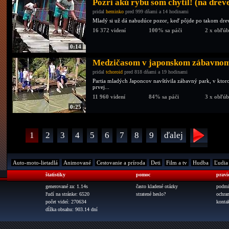
Pozri akú rybu som chytil! (na dre
pridal
heminko
pred 999 dňami a 14 hodinami
Mladý si už dá nabudúce pozor, keď pôjde po takom dr
16 372 videní
100% sa páči
2 x obľú
0:14
Medzičasom v japonskom zábavnom 
pridal
tchoroid
pred 818 dňami a 19 hodinami
Partia mladých Japoncov navštívila zábavný park, v kto
prvej...
11 960 videní
84% sa páči
3 x obľú
0:25
1
2
3
4
5
6
7
8
9
ďalej
Auto-moto-lietadlá
Animované
Cestovanie a príroda
Deti
Film a tv
Hudba
Ľudia
štatistiky
pomoc
pravi
generované za: 1.14s
často kladené otázky
podmi
ľudí na stránke: 6520
stratené heslo?
ochra
počet videí: 270634
konta
dĺžka obsahu: 903.14 dní