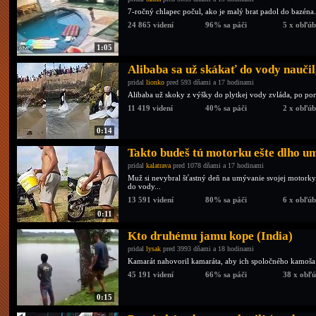
7-ročný chlapec počul, ako je malý brat padol do bazéna.
24 865 videní
96% sa páči
5 x obľú
1:05
Alibaba sa už skákať do vody naučil,
pridal
lionko
pred 593 dňami a 17 hodinami
Alibaba už skoky z výšky do plytkej vody zvláda, po po
11 419 videní
40% sa páči
2 x obľú
0:14
Takto budeš tú motorku ešte dlho 
pridal
kalatrava
pred 1078 dňami a 17 hodinami
Muž si nevybral šťastný deň na umývanie svojej motorky.
do vody...
13 591 videní
80% sa páči
6 x obľú
0:11
Kto druhému jamu kope (India)
pridal
lysak
pred 3993 dňami a 18 hodinami
Kamarát nahovoril kamaráta, aby ich spoločného kamoša
45 191 videní
66% sa páči
38 x obľ
0:15