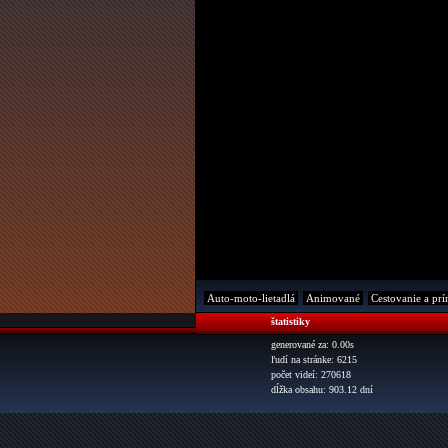
Auto-moto-lietadlá
Animované
Cestovanie a prí
štatistiky
generované za: 0.00s
ľudí na stránke: 6215
počet videí: 270618
dĺžka obsahu: 903.12 dní