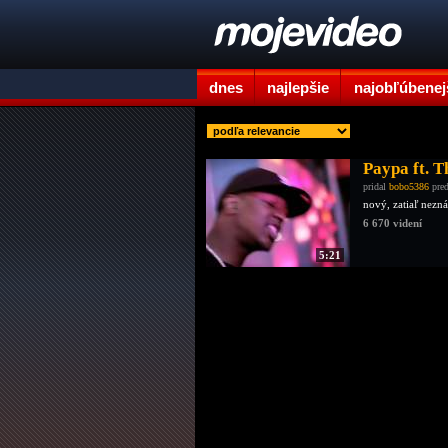
dnes
najlepšie
najobľúbenej
Paypa ft. T
pridal
bobo5386
pred
nový, zatiaľ nezn
6 670 videní
5:21