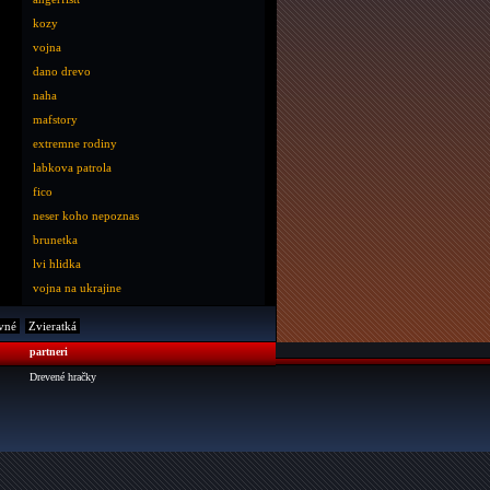
kozy
vojna
dano drevo
naha
mafstory
extremne rodiny
labkova patrola
fico
neser koho nepoznas
brunetka
lvi hlidka
vojna na ukrajine
vné
Zvieratká
partneri
Drevené hračky