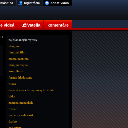
ihlásiť sa
registrácia
pridať video
e videá
užívatelia
komentáre
 1)
najhľadanejšie výrazy:
ukrajina
fantozzi film
mama ozen ma
ukrajina vojna
kompilaris
farmar hlada zenu
rusko
dano drevo a turnaj mekyho žbirk
bitka
zamena manzeliek
frasier
mafstory cele casti
danko
angerfistt