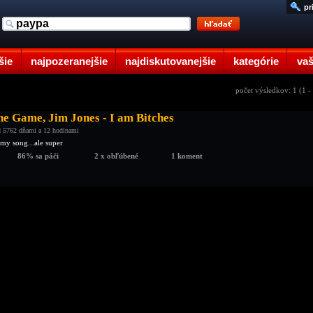
pr
šie
najpozeranejšie
najdiskutovanejšie
kategórie
vaš
počet výsledkov: 1 (1 -
he Game, Jim Jones - I am Bitches
 5762 dňami a 12 hodinami
ámy song...ale super
86% sa páči
2 x obľúbené
1 koment