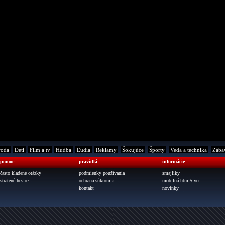
roda
Deti
Film a tv
Hudba
Ľudia
Reklamy
Šokujúce
Športy
Veda a technika
Zába
pomoc
pravidlá
informácie
často kladené otázky
podmienky používania
smajlíky
stratené heslo?
ochrana súkromia
mobilná html5 ver.
kontakt
novinky