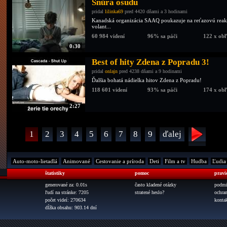
Šnúra osudu
pridal
lilinka69
pred 4420 dňami a 3 hodinami
Kanadská organizácia SAAQ poukazuje na reťazovú reakci
volant...
60 984 videní
96% sa páči
122 x ob
0:30
Best of hity Zdena z Popradu 3!
pridal
onlajn
pred 4238 dňami a 9 hodinami
Ďalšia bohatá nádielka hitov Zdena z Popradu!
118 601 videní
93% sa páči
174 x ob
2:27
1
2
3
4
5
6
7
8
9
ďalej
Auto-moto-lietadlá
Animované
Cestovanie a príroda
Deti
Film a tv
Hudba
Ľudia
štatistiky
pomoc
pravi
generované za: 0.01s
často kladené otázky
podmi
ľudí na stránke: 7205
stratené heslo?
ochra
počet videí: 270634
konta
dĺžka obsahu: 903.14 dní