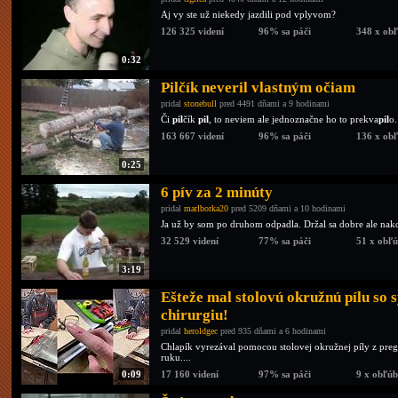
Aj vy ste už niekedy jazdili pod vplyvom?
126 325 videní
96% sa páči
348 x ob
0:32
Pilčík neveril vlastným očiam
pridal
stonebull
pred 4491 dňami a 9 hodinami
Či
pil
čík
pil
, to neviem ale jednoznačne ho to prekva
pil
o.
163 667 videní
96% sa páči
136 x ob
0:25
6 pív za 2 minúty
pridal
marlborka20
pred 5209 dňami a 10 hodinami
Ja už by som po druhom odpadla. Držal sa dobre ale nak
32 529 videní
77% sa páči
51 x obľ
3:19
Ešteže mal stolovú okružnú pílu so 
chirurgiu!
pridal
heroldgec
pred 935 dňami a 6 hodinami
Chlapík vyrezával pomocou stolovej okružnej píly z pregl
ruku....
0:09
17 160 videní
97% sa páči
9 x obľú