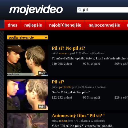
dnes
najlepšie
najobľúbenejšie
najpozeranejšie
Pil si? No pil si?
pridal
mrmarco
pred 5121 dňami a 8 hodinami
Tu máte ďalšieho opitého šoféra, ktorý našťastie nikoho ne
240 098 videní
97% sa páči
569 x ob
0:22
Pil si?
pridal
patrik0207
pred 4589 dňami a 1 hodinou
No čo Miki,
pil
si? No
pil
si?
122 232 videní
96% sa páči
220 x ob
0:04
Animovaný film "Pil si?"
pridal
melosh
pred 4761 dňami a 12 hodinami
Video "
Pil
si? No
pil
si?" v trocha inej podobe.