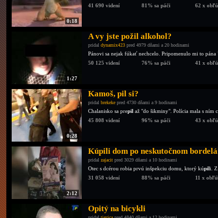
41 690 videní
81% sa páči
62 x obľ
0:18
A vy jste požil alkohol?
pridal
dynamix423
pred 4979 dňami a 20 hodinami
Pánovi sa nejak fúkať nechcelo. Pripomenulo mi to pána 
50 125 videní
76% sa páči
41 x obľ
1:27
Kamoš, pil si?
pridal
brekeke
pred 4730 dňami a 9 hodinami
Chalanisko sa pre
pil
až "do šikminy". Polícia mala s ním
45 808 videní
96% sa páči
43 x obľ
0:28
Kúpili dom po neskutočnom bordelár
pridal
zajacit
pred 3029 dňami a 10 hodinami
Otec s dcérou robia prvú inšpekciu domu, ktorý kú
pil
i. 
31 058 videní
88% sa páči
11 x obľ
2:12
Opitý na bicykli
pridal
tigrica
pred 4840 dňami a 12 hodinami