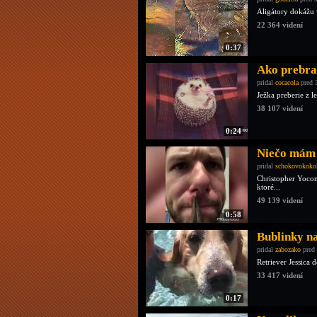
Aligátory dokážu 
22 364 videní
0:37
Ako prebrať
pridal
cocacola
pred 
Ježka preberie z l
38 107 videní
0:24
Niečo mám
pridal
schokovokoko
Christopher Yocom 
ktoré...
49 139 videní
0:58
Bublinky n
pridal
zabozako
pred 
Retriever Jessica
33 417 videní
0:17