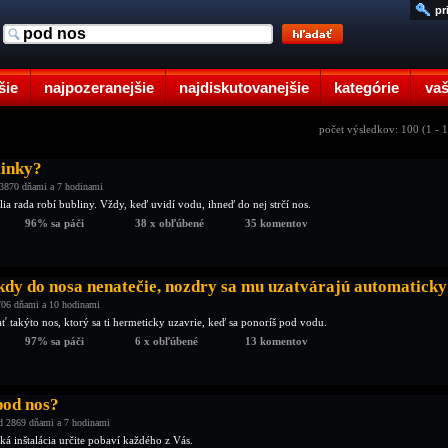
pr
šie
najpozeranejšie
najdiskutovanejšie
kategórie
vaš
počet výsledkov: 100 (1 - 
linky?
3870 dňami a 7 hodinami
ia rada robí bubliny. Vždy, keď uvidí vodu, ihneď do nej strčí nos.
96% sa páči
38 x obľúbené
35 komentov
kdy do nosa nenatečie, nozdry sa mu uzatvárajú automaticky
706 dňami a 10 hodinami
ť takýto nos, ktorý sa ti hermeticky uzavrie, keď sa ponoríš pod vodu.
97% sa páči
6 x obľúbené
13 komentov
pod nos?
d 2869 dňami a 7 hodinami
á inštalácia určite pobaví každého z Vás.