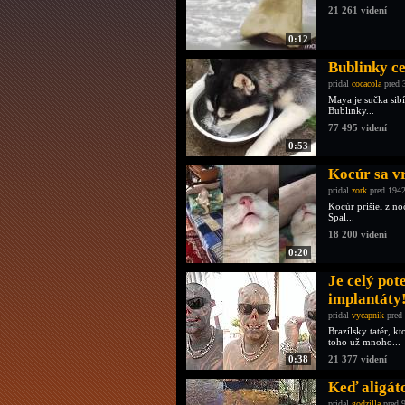
21 261 videní
0:12
Bublinky ce
pridal
cocacola
pred 
Maya je sučka sib
Bublinky...
77 495 videní
0:53
Kocúr sa vr
pridal
zork
pred 1942
Kocúr prišiel z n
Spal...
18 200 videní
0:20
Je celý pote
implantáty
pridal
vycapnik
pred 
Brazílsky tatér,
toho už mnoho...
0:38
21 377 videní
Keď aligáto
pridal
godzilla
pred 