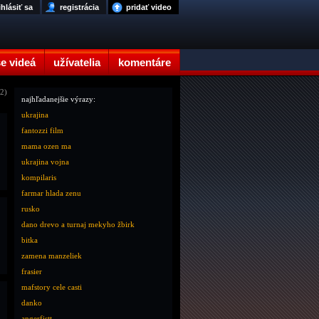
ihlásiť sa
registrácia
pridať video
e videá
užívatelia
komentáre
12)
najhľadanejšie výrazy:
ukrajina
fantozzi film
mama ozen ma
ukrajina vojna
kompilaris
farmar hlada zenu
rusko
dano drevo a turnaj mekyho žbirk
bitka
zamena manzeliek
frasier
mafstory cele casti
danko
angerfistt