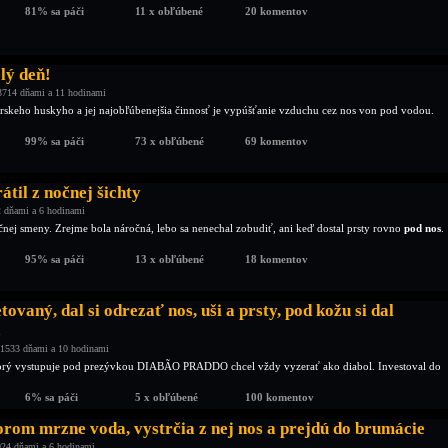
81% sa páči
11 x obľúbené
20 komentov
lý deň!
3714 dňami a 11 hodinami
írskeho huskyho a jej najobľúbenejšia činnosť je vypúšťanie vzduchu cez nos von pod vodou.
99% sa páči
73 x obľúbené
69 komentov
átil z nočnej šichty
 dňami a 6 hodinami
očnej smeny. Zrejme bola náročná, lebo sa nenechal zobudiť, ani keď dostal prsty rovno
pod nos
.
95% sa páči
13 x obľúbené
18 komentov
tovaný, dal si odrezať nos, uši a prsty, pod kožu si dal
!
1533 dňami a 10 hodinami
 ktorý vystupuje pod prezývkou DIABÃO PRADDO chcel vždy vyzerať ako diabol. Investoval do
6% sa páči
5 x obľúbené
100 komentov
rom mrzne voda, vystrčia z nej nos a prejdú do brumácie
924 dňami a 6 hodinami