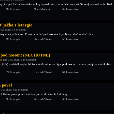
vycítiť prichádzajúce nízke teploty a pred zamrznutím hladiny vystrčia svoj nos nad vodu. Keď..
96% sa páči
9 x obľúbené
32 komentov
 ježka z letargie
3625 dňami a 8 hodinami
etargie len jediná vec. Postačí mu dať
pod nos
kúsok jablka a začnú sa diať divy.
98% sa páči
47 x obľúbené
53 komentov
 pod nosom! (NECHUTNÉ)
ko
pred 2816 dňami a 10 hodinami
(28r) navštívil svojho lekára a sťažoval sa na zápal
pod nos
om. Ten mu predpísal antibiotiká,
74% sa páči
12 x obľúbené
64 komentov
a povel
4365 dňami a 11 hodinami
 dokáže na povel ponoriť ňufák pod vodu a robiť bublinky.
95% sa páči
66 x obľúbené
30 komentov