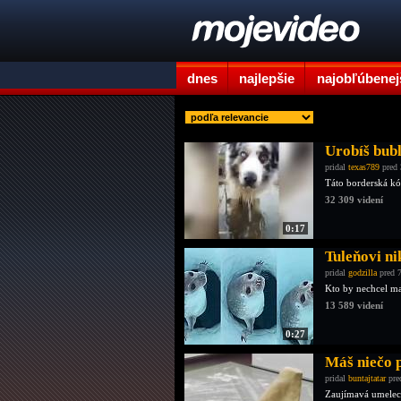
dnes
najlepšie
najobľúbenej
Urobíš bub
pridal
texas789
pred 
Táto borderská kól
32 309 videní
0:17
Tuleňovi ni
pridal
godzilla
pred 
Kto by nechcel ma
13 589 videní
0:27
Máš niečo 
pridal
buntajtatar
pre
Zaujímavá umeleck