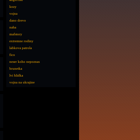
kozy
vojna
dano drevo
naha
mafstory
extremne rodiny
labkova patrola
fico
neser koho nepoznas
brunetka
lvi hlidka
vojna na ukrajine