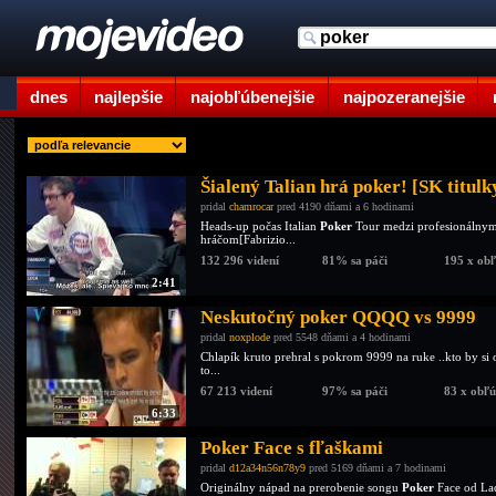
dnes
najlepšie
najobľúbenejšie
najpozeranejšie
Šialený Talian hrá poker! [SK titulk
pridal
chamrocar
pred 4190 dňami a 6 hodinami
Heads-up počas Italian
Poker
Tour medzi profesionálny
hráčom[Fabrizio...
132 296 videní
81% sa páči
195 x ob
2:41
Neskutočný poker QQQQ vs 9999
pridal
noxplode
pred 5548 dňami a 4 hodinami
Chlapík kruto prehral s pokrom 9999 na ruke ..kto by si o
to...
67 213 videní
97% sa páči
83 x obľ
6:33
Poker Face s fľaškami
pridal
d12a34n56n78y9
pred 5169 dňami a 7 hodinami
Originálny nápad na prerobenie songu
Poker
Face od La