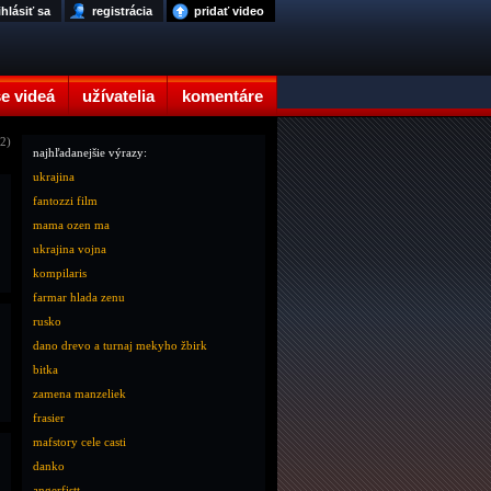
ihlásiť sa
registrácia
pridať video
e videá
užívatelia
komentáre
12)
najhľadanejšie výrazy:
ukrajina
fantozzi film
mama ozen ma
ukrajina vojna
kompilaris
farmar hlada zenu
rusko
dano drevo a turnaj mekyho žbirk
bitka
zamena manzeliek
frasier
mafstory cele casti
danko
angerfistt