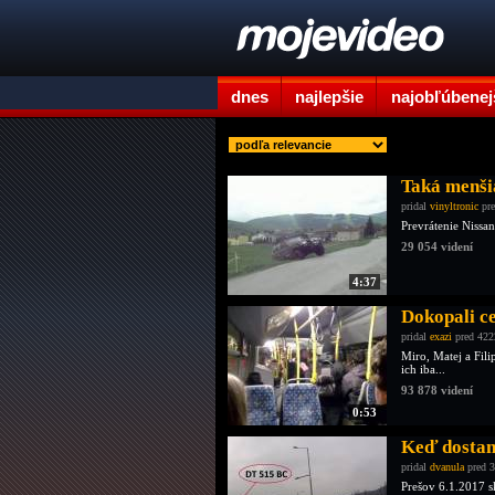
dnes
najlepšie
najobľúbenej
Taká menši
pridal
vinyltronic
pre
Prevrátenie Nissan
29 054 videní
4:37
Dokopali ce
pridal
exazi
pred 422
Miro, Matej a Fili
ich iba...
93 878 videní
0:53
Keď dostane
pridal
dvanula
pred 3
Prešov 6.1.2017 s