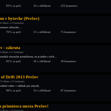
83% sa páči
24 x obľúbené
225 komentov
nu v bytovke (Prešov)
34 dňami a 14 hodinami
moment výbuchu....
76% sa páči
15 x obľúbené
75 komentov
v - zákruta
4 dňami a 17 hodinami
osudná viacerým pretekárom, tu je jeden z nich....
81% sa páči
16 x obľúbené
50 komentov
of Drift 2013 Prešov
74 dňami a 15 hodinami
valitné video = zážitok pre zmysly.
90% sa páči
52 x obľúbené
87 komentov
a primátora mesta Prešov!
2 dňami a 10 hodinami