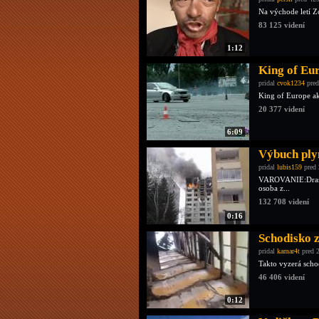
Na východe letí Z
83 125 videní
1:12
King of Eur
pridal
cvok1234
pred
King of Europe akc
20 377 videní
6:09
Výbuch ply
pridal
lubis159
pred 
VAROVANIE:Drasti
osoba z...
132 708 videní
0:16
Schodisko 
pridal
kamar4t
pred 
Takto vyzerá scho
46 406 videní
0:12