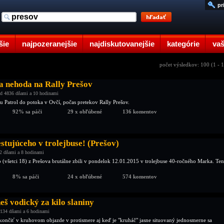
pr
šie
najpozeranejšie
najdiskutovanejšie
kategórie
vaš
počet výsledkov: 100 (1 - 
a nehoda na Rally Prešov
d 4836 dňami a 10 hodinami
u Patrol do potoka v Ovčí, počas pretekov Rally Prešov.
92% sa páči
29 x obľúbené
136 komentov
stujúceho v trolejbuse! (Prešov)
2 dňami a 8 hodinami
p (všetci 18) z Prešova brutálne zbili v pondelok 12.01.2015 v trolejbuse 40-ročného Marka. Ten
8% sa páči
24 x obľúbené
574 komentov
š vodický za kilo slaniny
134 dňami a 6 hodinami
končiť v kruhovom objazde v protismere aj keď je "kruháč" jasne situovaný jednosmerne sa