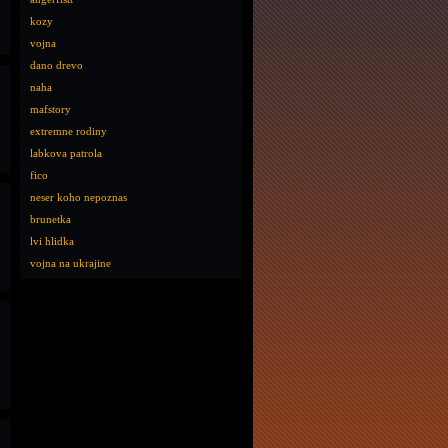
kozy
vojna
dano drevo
naha
mafstory
extremne rodiny
labkova patrola
fico
neser koho nepoznas
brunetka
lvi hlidka
vojna na ukrajine