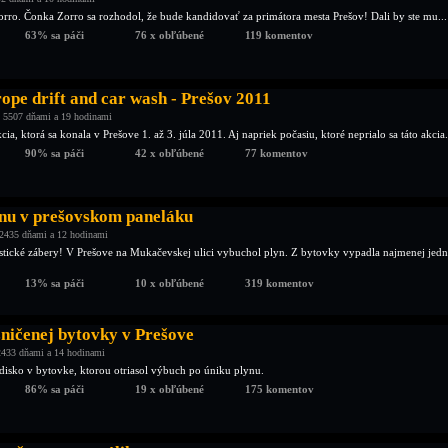
orro. Čonka Zorro sa rozhodol, že bude kandidovať za primátora mesta Prešov! Dali by ste mu...
63% sa páči
76 x obľúbené
119 komentov
ope drift and car wash - Prešov 2011
 5507 dňami a 19 hodinami
ia, ktorá sa konala v Prešove 1. až 3. júla 2011. Aj napriek počasiu, ktoré neprialo sa táto akcia.
90% sa páči
42 x obľúbené
77 komentov
nu v prešovskom paneláku
2435 dňami a 12 hodinami
cké zábery! V Prešove na Mukačevskej ulici vybuchol plyn. Z bytovky vypadla najmenej jedn
13% sa páči
10 x obľúbené
319 komentov
zničenej bytovky v Prešove
2433 dňami a 14 hodinami
disko v bytovke, ktorou otriasol výbuch po úniku plynu.
86% sa páči
19 x obľúbené
175 komentov