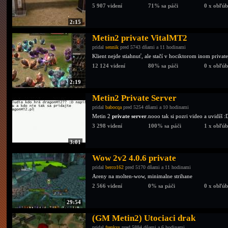
5 907 videní
71% sa páči
0 x obľú
2:15
Metin2 private VitalMT2
pridal
sennik
pred 5743 dňami a 11 hodinami
Klient nejde stiahnuť, ale stačí v hociktorom inom privat
12 124 videní
80% sa páči
0 x obľú
2:19
Metin2 Private Server
pridal
babocqa
pred 5254 dňami a 10 hodinami
Metin 2
private server
.nooo tak si pozri video a uvidíš :
3 298 videní
100% sa páči
1 x obľú
3:01
Wow 2v2 4.0.6 private
pridal
berco162
pred 5170 dňami a 11 hodinami
Areny na molten-wow, minimalne strihane
2 566 videní
0% sa páči
0 x obľú
29:54
(GM Metin2) Utociaci drak
pridal
frenkys
pred 5884 dňami a 6 hodinami