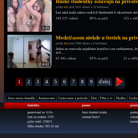
Ruské študentky oslavujú na privát
pridal
trix
pred 5052 dňami a 10 hodinami
Len taká malá oslava ruských študentiek k ukončeniu sk
143 137 videní
86% sa páči
125 x ob
5:25
Medzičasom niekde u štetiek na pri
pridal
trix
pred 2406 dňami a 4 hodinami
Jedna sa venovala nejakému honičovi cez webkameru, dru
tyči....
65 442 videní
93% sa páči
21 x obľ
0:12
1
2
3
4
5
6
7
8
9
ďalej
Auto-moto-lietadlá
Animované
Cestovanie a príroda
Deti
Film a tv
Hudba
Ľudia
štatistiky
pomoc
pravi
generované za: 0.01s
často kladené otázky
podmi
ľudí na stránke: 5791
stratené heslo?
ochra
počet videí: 270672
konta
dĺžka obsahu: 903.23 dní