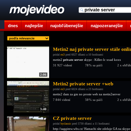
dnes
najlepšie
najobľúbenejšie
najpozeranejšie
Metin2 naj private server stále onl
pridal
ex3
pred 6027 dňami a 10 hodinami
metin2
private server
skype : Killer-lc xxad koxx
31 927 videní
78% sa páči
2 x obľú
2:06
Metin2 private server +web
pridal
ex3
pred 6024 dňami a 23 hodinami
metin2 dam za gm no proste web na metin2server
7 844 videní
50% sa páči
2 x obľú
3:40
CZ private server
pridal
byclassic
pred 5730 dňami a 11 hodinami
http://saggimw.wbs.cz/ Hamachi síte zdeluje GA na skype