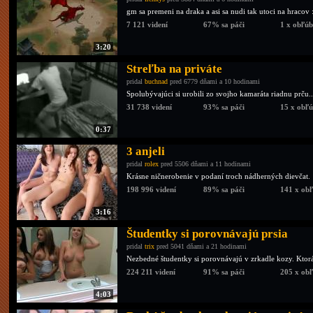
gm sa premeni na draka a asi sa nudi tak utoci na hracov 
7 121 videní
67% sa páči
1 x obľú
3:20
Streľba na priváte
pridal
buchnad
pred 6779 dňami a 10 hodinami
Spolubývajúci si urobili zo svojho kamaráta riadnu prču..
31 738 videní
93% sa páči
15 x obľ
0:37
3 anjeli
pridal
rolex
pred 5506 dňami a 11 hodinami
Krásne ničnerobenie v podaní troch nádherných dievčat.
198 996 videní
89% sa páči
141 x ob
3:16
Študentky si porovnávajú prsia
pridal
trix
pred 5041 dňami a 21 hodinami
Nezbedné študentky si porovnávajú v zrkadle kozy. Ktorá
224 211 videní
91% sa páči
205 x ob
4:03