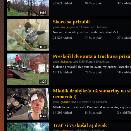
20 621 videní
94% sa páči
32 x obľ
0:06
Skoro sa prizabil
pridal
rowdies
pred 5914 dňami a 18 hodinami
Neviem, či to tak postrihali, alebo je to skutočné.
21 528 videní
74% sa páči
27 x obľ
0:33
Preskočil dve autá a trochu sa priza
pridal
drakonius
pred 5380 dňami a 20 hodinami
Šialenec preskočil dve autá na svojej vylepšenej kosačke 
16 332 videní
78% sa páči
10 x obľ
1:29
Mladík druhýkrát už somariny na sk
nemocnici)
pridal
godzilla
pred 931 dňami a 19 hodinami
Mladícka nerozvážnosť? Predvádzal sa na skútri, aký je 
14 306 videní
84% sa páči
3 x obľú
0:47
Trať si vyskúšal aj divák
pridal
smoop
pred 4485 dňami a 8 hodinami