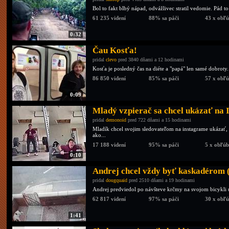
Bol to fakt blbý nápad, odvážlivec stratil vedomie. Pád t
61 235 videní
88% sa páči
43 x obľ
0:32
Čau Kosťa!
pridal
clevo
pred 3840 dňami a 12 hodinami
Kosťa je posledný čas na diéte a "papá" len samé dobroty
86 850 videní
85% sa páči
57 x obľ
0:09
Mladý vzpierač sa chcel ukázať na I
pridal
demonoid
pred 722 dňami a 15 hodinami
Mladík chcel svojim sledovateľom na instagrame ukázať, a
ako...
17 188 videní
95% sa páči
5 x obľú
0:10
Andrej chcel vždy byť kaskadérom (
pridal
dougquaid
pred 2510 dňami a 19 hodinami
Andrej predviedol po návšteve krčmy na svojom bicykli 
62 817 videní
97% sa páči
30 x obľ
1:41