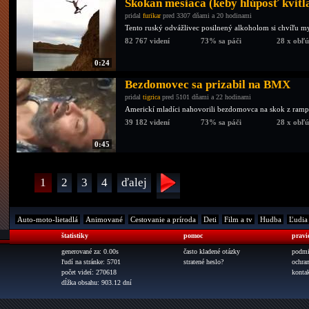
Skokan mesiaca (keby hlúposť kvitla
pridal
furikar
pred 3307 dňami a 20 hodinami
Tento ruský odvážlivec posilnený alkoholom si chvíľu mys
82 767 videní
73% sa páči
28 x obľ
0:24
Bezdomovec sa prizabil na BMX
pridal
tigrica
pred 5101 dňami a 22 hodinami
Americkí mladíci nahovorili bezdomovca na skok z ramp
39 182 videní
73% sa páči
28 x obľ
0:45
1
2
3
4
ďalej
Auto-moto-lietadlá
Animované
Cestovanie a príroda
Deti
Film a tv
Hudba
Ľudia
štatistiky
pomoc
pravi
generované za: 0.00s
často kladené otázky
podmi
ľudí na stránke: 5701
stratené heslo?
ochra
počet videí: 270618
konta
dĺžka obsahu: 903.12 dní