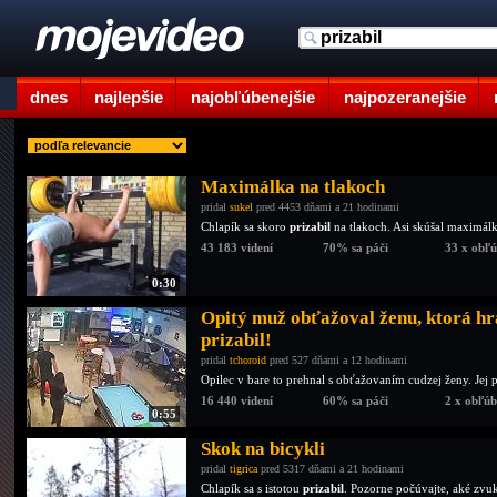
dnes
najlepšie
najobľúbenejšie
najpozeranejšie
Maximálka na tlakoch
pridal
sukel
pred 4453 dňami a 21 hodinami
Chlapík sa skoro
prizabil
na tlakoch. Asi skúšal maximálku
43 183 videní
70% sa páči
33 x obľ
0:30
Opitý muž obťažoval ženu, ktorá hr
prizabil!
pridal
tchoroid
pred 527 dňami a 12 hodinami
Opilec v bare to prehnal s obťažovaním cudzej ženy. Jej p
16 440 videní
60% sa páči
2 x obľú
0:55
Skok na bicykli
pridal
tigrica
pred 5317 dňami a 21 hodinami
Chlapík sa s istotou
prizabil
. Pozorne počúvajte, aké zvuk