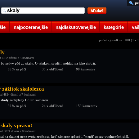
pr
šie
najpozeranejšie
najdiskutovanejšie
kategórie
vaš
počet výsledkov: 100 (1 - 
ly
d 6132 dňami a 5 hodinami
i bolestivý pád zo
skaly
. O všetkom svedčí i pohľad na jeho chrbát.
85% sa páči
35 x obľúbené
99 komentov
 zážitok skalolezca
ed 4824 dňami a 7 hodinami
o
skaly
zachytený GoPro kamerou.
92% sa páči
24 x obľúbené
159 komentov
 skaly vpravo!
ed 3374 dňami a 8 hodinami
oval na skalnej stene svoju zručnosť, keď zámerne spôsobil "menší" zosuv uvolnených skál.