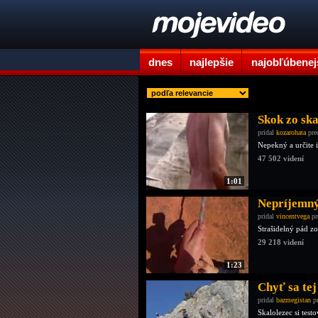
dnes
najlepšie
najobľúbenej
Skok zo ska
pridal
kozarohata
pre
Nepekný a určite 
47 502 videní
1:01
Nepríjemný
pridal
vincentvega
pr
Strašidelný pád z
29 218 videní
1:23
Chyť sa tej
pridal
bazmegistan
pr
Skalolezec si test