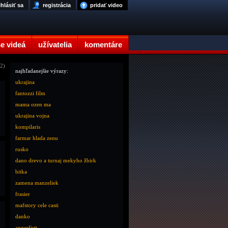
ihlásiť sa
registrácia
pridať video
e videá
užívatelia
komentáre
12)
najhľadanejšie výrazy:
ukrajina
fantozzi film
mama ozen ma
ukrajina vojna
kompilaris
farmar hlada zenu
rusko
dano drevo a turnaj mekyho žbirk
bitka
zamena manzeliek
frasier
mafstory cele casti
danko
angerfistt