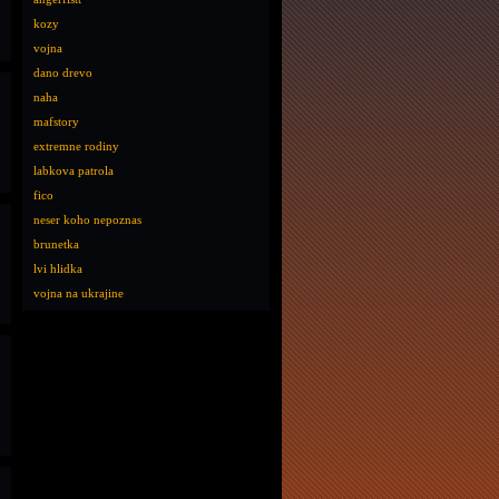
kozy
vojna
dano drevo
naha
mafstory
extremne rodiny
labkova patrola
fico
neser koho nepoznas
brunetka
lvi hlidka
vojna na ukrajine