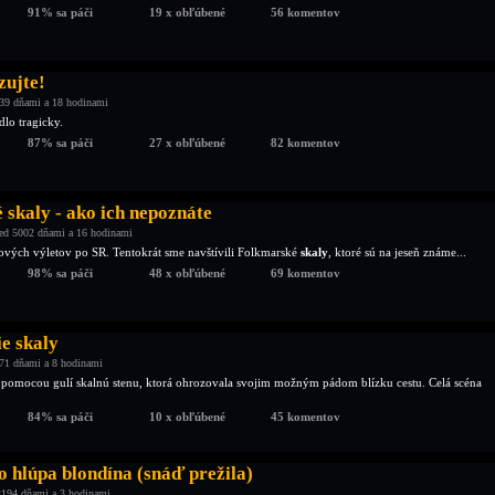
91% sa páči
19 x obľúbené
56 komentov
zujte!
39 dňami a 18 hodinami
lo tragicky.
87% sa páči
27 x obľúbené
82 komentov
skaly - ako ich nepoznáte
ed 5002 dňami a 16 hodinami
lmových výletov po SR. Tentokrát sme navštívili Folkmarské
skaly
, ktoré sú na jeseň známe...
98% sa páči
48 x obľúbené
69 komentov
e skaly
71 dňami a 8 hodinami
 pomocou gulí skalnú stenu, ktorá ohrozovala svojim možným pádom blízku cestu. Celá scéna
84% sa páči
10 x obľúbené
45 komentov
 hlúpa blondína (snáď prežila)
2194 dňami a 3 hodinami