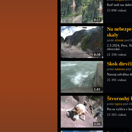
Keď máš raz slabé
25 098 videní
0:17
Na nebezpeč
skaly
pridal
ziliniak
pred 8
2.3.2024, Peru. Na
obrovské...
0:50
21 330 videní
Skok dievči
pridal
kalatrava
pred 
Naozaj odvážna die
25 391 videní
1:01
Štvornohý 
pridal
tigrica
pred 54
Pes sa vyžíva v le
13 265 videní
2:33