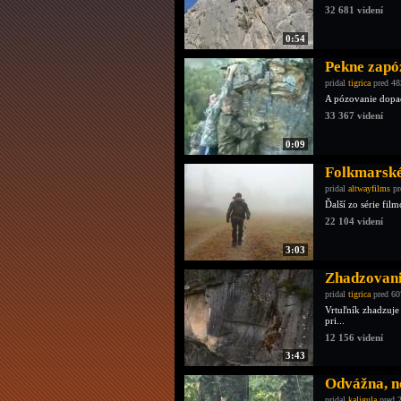
32 681 videní
0:54
Pekne zapó
pridal
tigrica
pred 48
A pózovanie dopad
33 367 videní
0:09
Folkmarské 
pridal
altwayfilms
pr
Ďalší zo série fi
22 104 videní
3:03
Zhadzovani
pridal
tigrica
pred 60
Vrtuľník zhadzuje
pri...
12 156 videní
3:43
Odvážna, no
pridal
kaligula
pred 