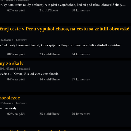
 ruky, toto určite nikdy neskúšaj. A to platí dvojnásobne, keď sú pod tebou obrovské
skaly
....
62% sa páči
3 x obľúbené
68 komentov
nej ceste v Peru vypukol chaos, na cestu sa zrútili obrovské
86 dňami a 5 hodinami
 úsek cesty Carretera Central, ktorá spája La Oroyu s Limou sa zrútili v dôsledku dažďov
88% sa páči
23 x obľúbené
34 komentov
ny zo skaly
5991 dňami a 6 hodinami
včina ... Ktovie, či si od vtedy ešte skočila.
84% sa páči
14 x obľúbené
57 komentov
horolezec
92 dňami a 8 hodinami
zení na
skaly
.
92% sa páči
25 x obľúbené
79 komentov