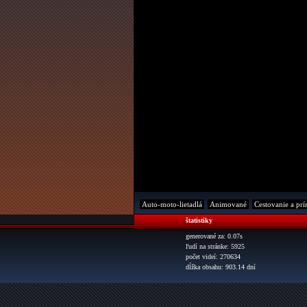
Auto-moto-lietadlá
Animované
Cestovanie a prí
štatistiky
generované za: 0.07s
ľudí na stránke: 5925
počet videí: 270634
dĺžka obsahu: 903.14 dní