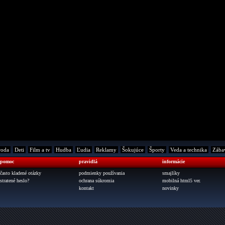
roda
Deti
Film a tv
Hudba
Ľudia
Reklamy
Šokujúce
Športy
Veda a technika
Zába
pomoc
pravidlá
informácie
často kladené otázky
podmienky používania
smajlíky
stratené heslo?
ochrana súkromia
mobilná html5 ver.
kontakt
novinky