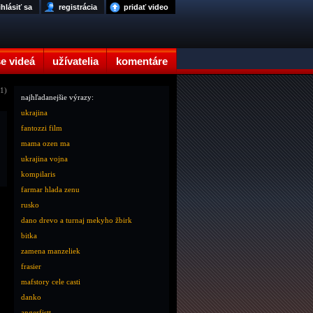
ihlásiť sa
registrácia
pridať video
e videá
užívatelia
komentáre
 1)
najhľadanejšie výrazy:
ukrajina
fantozzi film
mama ozen ma
ukrajina vojna
kompilaris
farmar hlada zenu
rusko
dano drevo a turnaj mekyho žbirk
bitka
zamena manzeliek
frasier
mafstory cele casti
danko
angerfistt