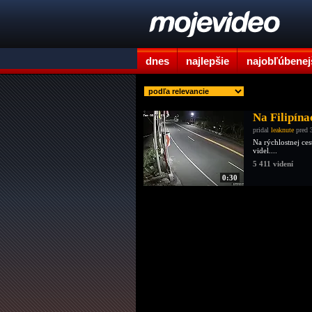
dnes
najlepšie
najobľúbenej
Na Filipín
pridal
leaknute
pred 
Na rýchlostnej ce
videl....
5 411 videní
0:30