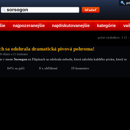
pr
šie
najpozeranejšie
najdiskutovanejšie
kategórie
vaš
počet výsledkov: 1 (1 -
ach sa odohrala dramatická pivová pohroma!
39 dňami a 11 hodinami
ste v meste
Sorsogon
na Filipínach sa odohrala nehoda, ktorá zabolela každého pivára, ktorý to
64% sa páči
0 x obľúbené
19 komentov