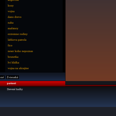
kozy
vojna
dano drevo
naha
mafstory
extremne rodiny
labkova patrola
fico
neser koho nepoznas
brunetka
lvi hlidka
vojna na ukrajine
vné
Zvieratká
partneri
Drevené hračky